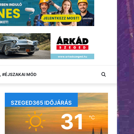
Keresés:
#ÉJSZAKAI MÓD
SZEGED365 IDŐJÁRÁS
31
℃