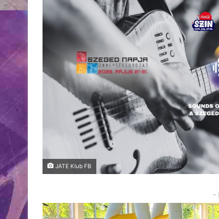
JATE Klub FB
-