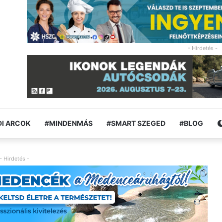
- Hirdetés -
I ARCOK
#MINDENMÁS
#SMART SZEGED
#BLOG
- Hirdetés -