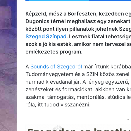
Képzeld, mész a Borfeszten, kezedben egy 
Dugonics térnél meghallasz egy zenekart,
között pont ilyen pillanatok jöhetnek Sze
Szeged Színpad
. Lesznek fiatal tehetség
azok a jó kis esték, amikor nem tervezel 
emlékezetes program.
A
Sounds of Szegedről
már írtunk korábba
Tudományegyetem és a SZIN közös zenei 
harmadik évadánál jár. A lényeg egyszerű, 
zenészeket és formációkat, akikben van kra
szakmai támogatás, mentorálás, stúdiós le
róla, itt tudod visszanézni:
-