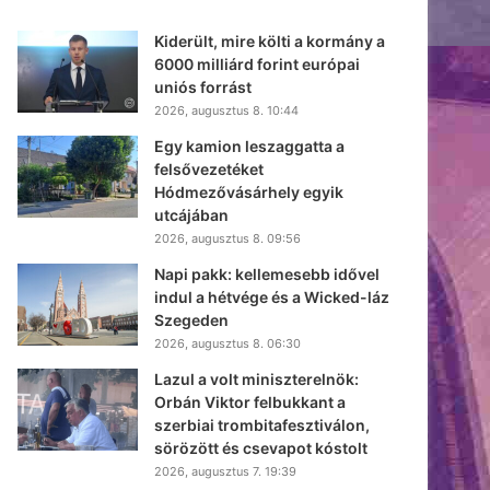
Kiderült, mire költi a kormány a
6000 milliárd forint európai
uniós forrást
2026, augusztus 8. 10:44
Egy kamion leszaggatta a
felsővezetéket
Hódmezővásárhely egyik
utcájában
2026, augusztus 8. 09:56
Napi pakk: kellemesebb idővel
indul a hétvége és a Wicked-láz
Szegeden
2026, augusztus 8. 06:30
Lazul a volt miniszterelnök:
Orbán Viktor felbukkant a
szerbiai trombitafesztiválon,
sörözött és csevapot kóstolt
2026, augusztus 7. 19:39