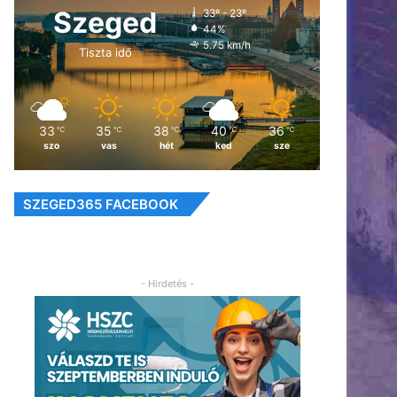
Szeged
33º - 23º
44%
5.75 km/h
Tiszta idő
33
35
38
40
36
℃
℃
℃
℃
℃
szo
vas
hét
ked
sze
SZEGED365 FACEBOOK
- Hirdetés -