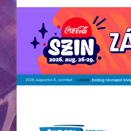
László
2026, augusztus 8., szombat
, boldog névnapot kív