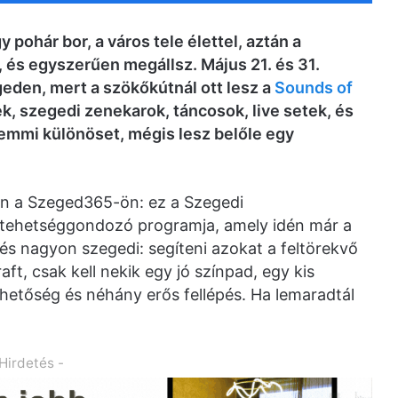
pohár bor, a város tele élettel, aztán a
 és egyszerűen megállsz. Május 21. és 31.
geden, mert a szökőkútnál ott lesz a
Sounds of
ek, szegedi zenekarok, táncosok, live setek, és
semmi különöset, mégis lesz belőle egy
n a Szeged365-ön: ez a Szegedi
tehetséggondozó programja, amely idén már a
és nagyon szegedi: segíteni azokat a feltörekvő
ft, csak kell nekik egy jó színpad, egy kis
hetőség és néhány erős fellépés. Ha lemaradtál
 Hirdetés -