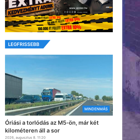
LEGFRISSEBB
MINDENMÁS
Óriási a torlódás az M5-ön, már két
kilométeren áll a sor
2026, augusztus 8. 11:20