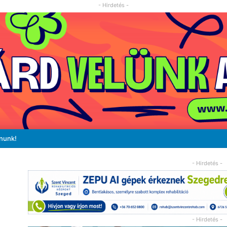
- Hirdetés -
ánunk!
- Hirdetés -
- Hirdetés -