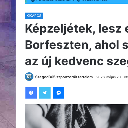
KIKAPCS
Képzeljétek, lesz 
Borfeszten, ahol 
az új kedvenc sz
Szeged365 szponzorált tartalom
2026, május 20. 08
Facebook
Twitter
Messenger