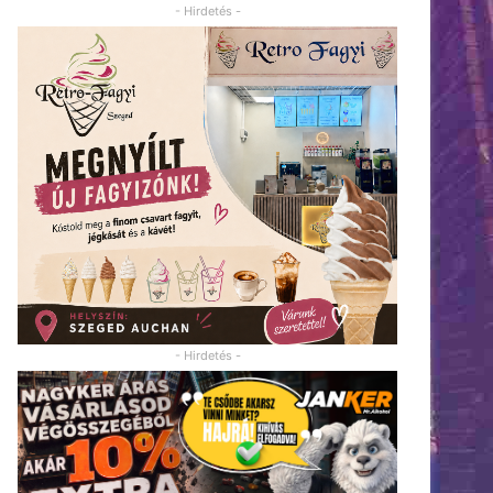
- Hirdetés -
- Hirdetés -