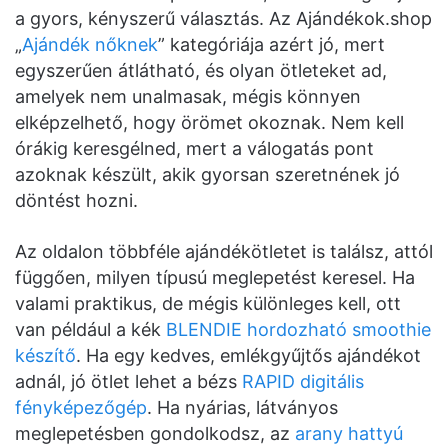
a gyors, kényszerű választás. Az Ajándékok.shop
„
Ajándék nőknek
” kategóriája azért jó, mert
egyszerűen átlátható, és olyan ötleteket ad,
amelyek nem unalmasak, mégis könnyen
elképzelhető, hogy örömet okoznak. Nem kell
órákig keresgélned, mert a válogatás pont
azoknak készült, akik gyorsan szeretnének jó
döntést hozni.
Az oldalon többféle ajándékötletet is találsz, attól
függően, milyen típusú meglepetést keresel. Ha
valami praktikus, de mégis különleges kell, ott
van például a kék
BLENDIE hordozható smoothie
készítő
. Ha egy kedves, emlékgyűjtős ajándékot
adnál, jó ötlet lehet a bézs
RAPID digitális
fényképezőgép
. Ha nyárias, látványos
meglepetésben gondolkodsz, az
arany hattyú