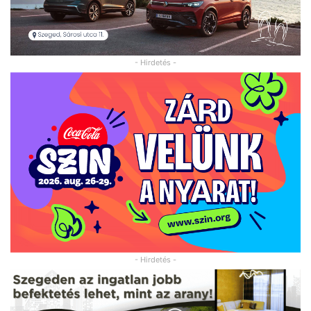
- Hirdetés -
- Hirdetés -