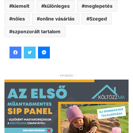
kiemelt
különleges
meglepetés
nőies
online vásárlás
Szeged
szponzorált tartalom
Facebook
Twitter
Messenger
- Hirdetés -