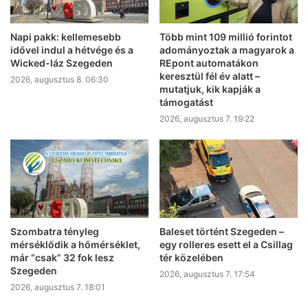
Napi pakk: kellemesebb
Több mint 109 millió forintot
idővel indul a hétvége és a
adományoztak a magyarok a
Wicked-láz Szegeden
REpont automatákon
keresztül fél év alatt –
2026, augusztus 8. 06:30
mutatjuk, kik kapják a
támogatást
2026, augusztus 7. 19:22
Szombatra tényleg
Baleset történt Szegeden –
mérséklődik a hőmérséklet,
egy rolleres esett el a Csillag
már “csak” 32 fok lesz
tér közelében
Szegeden
2026, augusztus 7. 17:54
2026, augusztus 7. 18:01