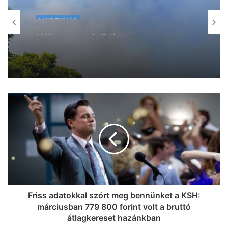
MINDENMÁS
2026, augusztus 8. 16:25
MINDENMÁS
Petíció indult az Újszeged –
2026, augusztus 8. 17:43
Mezőhegyes vonatok újraindításáért
Kigyulladt a tarló Szeged- Baktón –
egyre jobban terjed a tűz (frissítve!)
Friss adatokkal szórt meg bennünket a KSH:
márciusban 779 800 forint volt a bruttó
átlagkereset hazánkban