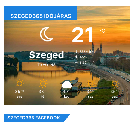
SZEGED365 IDŐJÁRÁS
21
℃
Szeged
35º - 19º
45%
3.53 km/h
Tiszta idő
35
38
40
34
35
℃
℃
℃
℃
℃
vas
hét
ked
sze
csü
SZEGED365 FACEBOOK