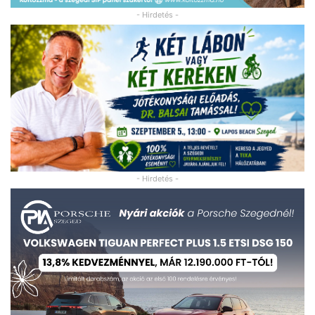
- Hirdetés -
- Hirdetés -