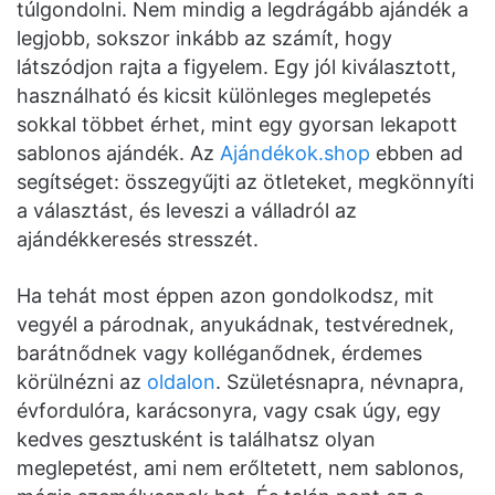
túlgondolni. Nem mindig a legdrágább ajándék a
legjobb, sokszor inkább az számít, hogy
látszódjon rajta a figyelem. Egy jól kiválasztott,
használható és kicsit különleges meglepetés
sokkal többet érhet, mint egy gyorsan lekapott
sablonos ajándék. Az
Ajándékok.shop
ebben ad
segítséget: összegyűjti az ötleteket, megkönnyíti
a választást, és leveszi a válladról az
ajándékkeresés stresszét.
Ha tehát most éppen azon gondolkodsz, mit
vegyél a párodnak, anyukádnak, testvérednek,
barátnődnek vagy kolléganődnek, érdemes
körülnézni az
oldalon
. Születésnapra, névnapra,
évfordulóra, karácsonyra, vagy csak úgy, egy
kedves gesztusként is találhatsz olyan
meglepetést, ami nem erőltetett, nem sablonos,