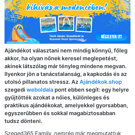
Ajándékot választani nem mindig könnyű, főleg
akkor, ha olyan nőnek keresel meglepetést,
akinek látszólag már tényleg mindene megvan.
Ilyenkor jön a tanácstalanság, a kapkodás és az
utolsó pillanatos stressz. Az
Ajándékok.shop
szegedi
weboldala
pont ebben segít: egy helyre
gyűjtötték azokat a nőies, különleges és
praktikus ajándékokat, amelyekkel gyorsabban,
egyszerűbben és sokkal magabiztosabban
tudsz dönteni.
Szeged365 Family, nemrég már megmutattuk