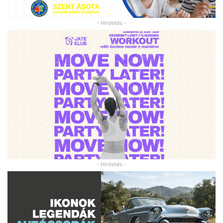
- Hirdetés -
- Hirdetés -