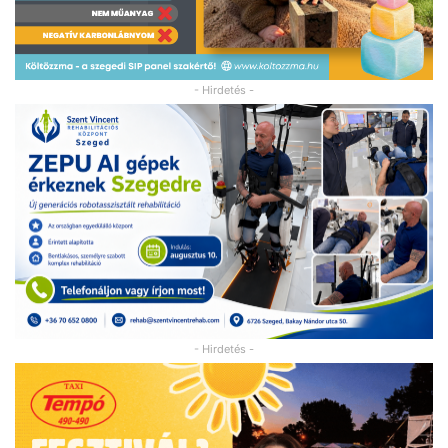
- Hirdetés -
- Hirdetés -