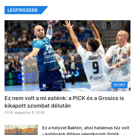
LEGFRISSEBB
SPORT
Ez nem volt a mi esténk: a PICK és a Grosics is
kikapott szombat délután
2026, augusztus 8. 20:06
Ez a helyzet Baktón, ahol hatalmas tűz volt
– kollégánk élőben jelentkezett (fotók,