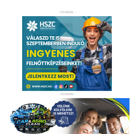
- Hirdetés -
- Hirdetés -