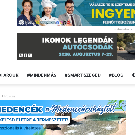
- Hirdetés -
I ARCOK
#MINDENMÁS
#SMART SZEGED
#BLOG
- Hirdetés -