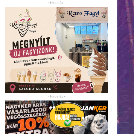
- Hirdetés -
- Hirdetés -