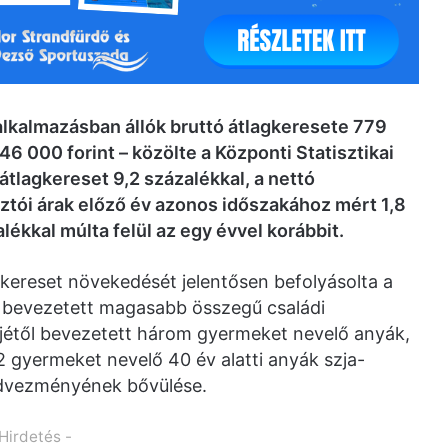
lkalmazásban állók bruttó átlagkeresete 779
46 000 forint – közölte a Központi Statisztikai
átlagkereset 9,2 százalékkal, a nettó
asztói árak előző év azonos időszakához mért 1,8
ékkal múlta felül az egy évvel korábbit.
gkereset növekedését jelentősen befolyásolta a
től bevezetett magasabb összegű családi
-jétől bevezetett három gyermeket nevelő anyák,
 2 gyermeket nevelő 40 év alatti anyák szja-
edvezményének bővülése.
 Hirdetés -