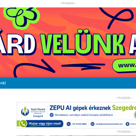
- Hirdetés -
unk!
- Hirdetés -
- Hirdetés -