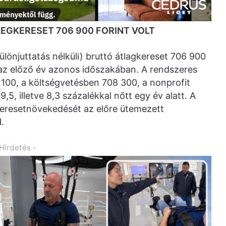
EGKERESET 706 900 FORINT VOLT
lönjuttatás nélküli) bruttó átlagkereset 706 900
t az előző év azonos időszakában. A rendszeres
 100, a költségvetésben 708 300, a nonprofit
9,5, illetve 8,3 százalékkal nőtt egy év alatt. A
keresetnövekedését az előre ütemezett
.
 Hirdetés -