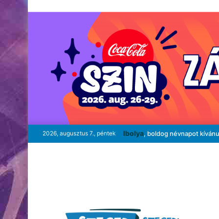
Ibolya
2026, augusztus 7., péntek
, boldog névnapot kíván