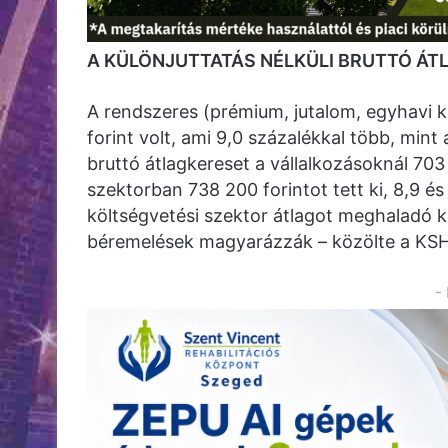
A KÜLÖNJUTTATÁS NÉLKÜLI BRUTTÓ ÁTL
A rendszeres (prémium, jutalom, egyhavi kü
forint volt, ami 9,0 százalékkal több, min
bruttó átlagkereset a vállalkozásoknál 703
szektorban 738 200 forintot tett ki, 8,9 és 
költségvetési szektor átlagot meghaladó 
béremelések magyarázzák – közölte a KSH
-