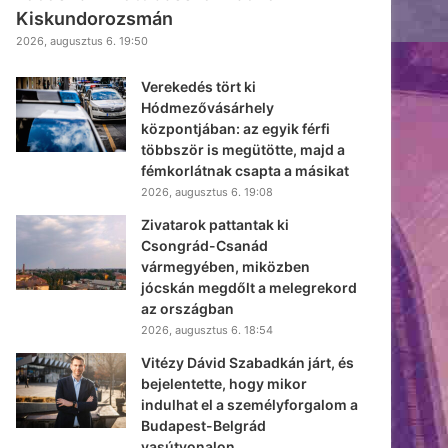
Kiskundorozsmán
2026, augusztus 6. 19:50
Verekedés tört ki
Hódmezővásárhely
központjában: az egyik férfi
többször is megütötte, majd a
fémkorlátnak csapta a másikat
2026, augusztus 6. 19:08
Zivatarok pattantak ki
Csongrád-Csanád
vármegyében, miközben
jócskán megdőlt a melegrekord
az országban
2026, augusztus 6. 18:54
Vitézy Dávid Szabadkán járt, és
bejelentette, hogy mikor
indulhat el a személyforgalom a
Budapest-Belgrád
vasútvonalon