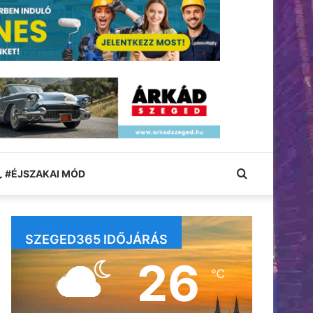
Keresés:
#ÉJSZAKAI MÓD
SZEGED365 IDŐJÁRÁS
26
℃