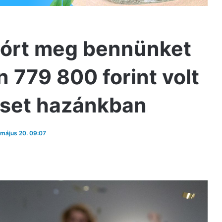
szórt meg bennünket
 779 800 forint volt
eset hazánkban
 május 20. 09:07