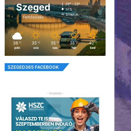
Szeged
38º - 23º
37%
3.1 km/h
Felhősödés
38
35
35
38
42
℃
℃
℃
℃
℃
pén
szo
vas
hét
ked
SZEGED365 FACEBOOK
- Hirdetés -