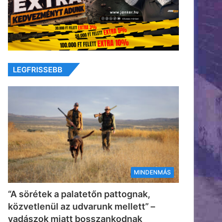
LEGFRISSEBB
MINDENMÁS
“A sörétek a palatetőn pattognak,
közvetlenül az udvarunk mellett” –
vadászok miatt bosszankodnak