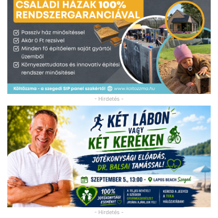
- Hirdetés -
- Hirdetés -