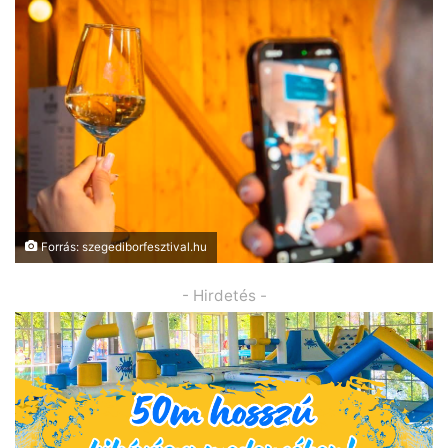
Forrás: szegediborfesztival.hu
- Hirdetés -