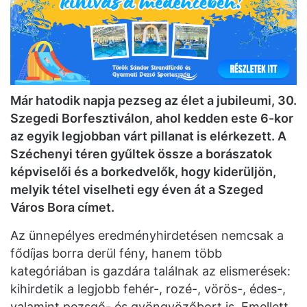
Már hatodik napja pezseg az élet a jubileumi, 30.
Szegedi Borfesztiválon, ahol kedden este 6-kor
az egyik legjobban várt pillanat is elérkezett. A
Széchenyi téren gyűltek össze a borászatok
képviselői és a borkedvelők, hogy kiderüljön,
melyik tétel viselheti egy éven át a Szeged
Város Bora címet.
Az ünnepélyes eredményhirdetésen nemcsak a
fődíjas borra derül fény, hanem több
kategóriában is gazdára találnak az elismerések:
kihirdetik a legjobb fehér-, rozé-, vörös-, édes-,
valamint pezsgő- és gyöngyözőbort is. Emellett