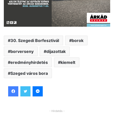
30. Szegedi Borfesztivál
borok
borverseny
díjazottak
eredményhirdetés
kiemelt
Szeged város bora
Facebook
Twitter
Messenger
- Hirdetés -