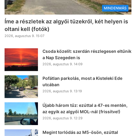
MINDENMÁS
Íme a részletek az algyői tüzekről, két helyen is
oltani kell (fotók)
2026, augusztus 9. 15:07
Csoda közelít: szerdán részlegesen eltűnik
a Nap Szegeden is
2026, augusztus 9. 14:09
Pofátlan parkolás, most a Kisteleki Ede
utcában
2026, augusztus 9. 13:19
Újabb három tűz: ezúttal a 47-es mentén,
az egyik az algyői MOL-nál (frissítve!)
2026, augusztus 9. 12:29
Megint torlódás az M5-ösön, ezúttal