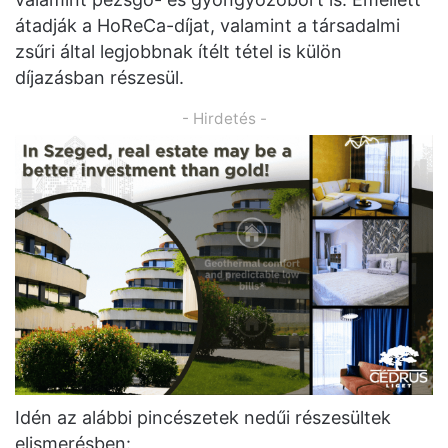
átadják a HoReCa-díjat, valamint a társadalmi
zsűri által legjobbnak ítélt tétel is külön
díjazásban részesül.
- Hirdetés -
Idén az alábbi pincészetek nedűi részesültek
elismerésben: