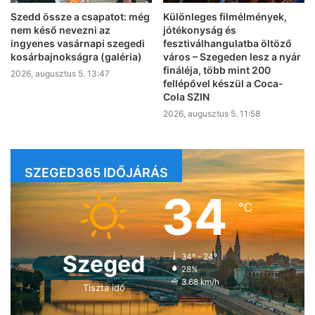
Szedd össze a csapatot: még
Különleges filmélmények,
nem késő nevezni az
jótékonyság és
ingyenes vasárnapi szegedi
fesztiválhangulatba öltöző
kosárbajnokságra (galéria)
város – Szegeden lesz a nyár
fináléja, több mint 200
2026, augusztus 5. 13:47
fellépővel készül a Coca-
Cola SZIN
2026, augusztus 5. 11:58
SZEGED365 IDŐJÁRÁS
34
℃
Szeged
34º - 24º
28%
3.68 km/h
Tiszta idő