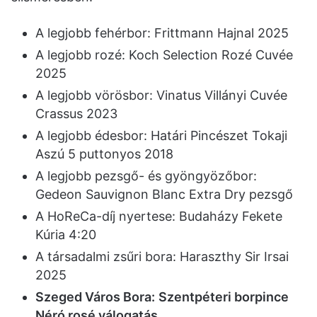
A legjobb fehérbor: Frittmann Hajnal 2025
A legjobb rozé: Koch Selection Rozé Cuvée
2025
A legjobb vörösbor: Vinatus Villányi Cuvée
Crassus 2023
A legjobb édesbor: Határi Pincészet Tokaji
Aszú 5 puttonyos 2018
A legjobb pezsgő- és gyöngyözőbor:
Gedeon Sauvignon Blanc Extra Dry pezsgő
A HoReCa-díj nyertese: Budaházy Fekete
Kúria 4:20
A társadalmi zsűri bora: Haraszthy Sir Irsai
2025
Szeged Város Bora:
Szentpéteri borpince
Néró rosé válogatás