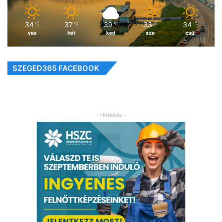
34
37
39
33
34
℃
℃
℃
℃
℃
vas
hét
ked
sze
csü
SZEGED365 FACEBOOK
- Hirdetés -