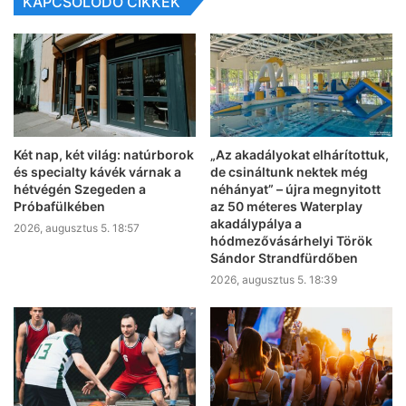
KAPCSOLÓDÓ CIKKEK
Két nap, két világ: natúrborok
„Az akadályokat elhárítottuk,
és specialty kávék várnak a
de csináltunk nektek még
hétvégén Szegeden a
néhányat” – újra megnyitott
Próbafülkében
az 50 méteres Waterplay
akadálypálya a
2026, augusztus 5. 18:57
hódmezővásárhelyi Török
Sándor Strandfürdőben
2026, augusztus 5. 18:39