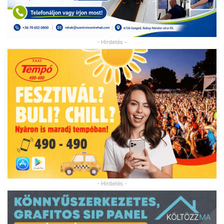
- Hirdetés -
- Hirdetés -