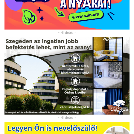
- Hirdetés -
- Hirdetés -