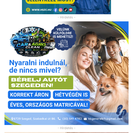
- Hirdetés -
- Hirdetés -