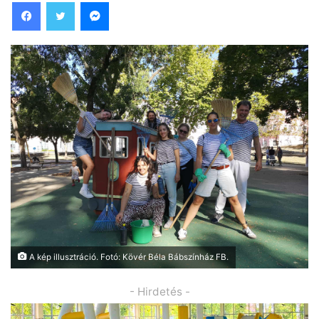
Facebook
Twitter
Messenger
A kép illusztráció. Fotó: Kövér Béla Bábszínház FB.
- Hirdetés -