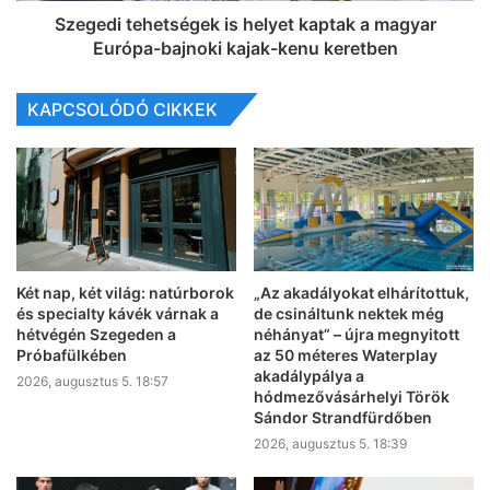
Szegedi tehetségek is helyet kaptak a magyar
Európa-bajnoki kajak-kenu keretben
KAPCSOLÓDÓ CIKKEK
Két nap, két világ: natúrborok
„Az akadályokat elhárítottuk,
és specialty kávék várnak a
de csináltunk nektek még
hétvégén Szegeden a
néhányat” – újra megnyitott
Próbafülkében
az 50 méteres Waterplay
akadálypálya a
2026, augusztus 5. 18:57
hódmezővásárhelyi Török
Sándor Strandfürdőben
2026, augusztus 5. 18:39