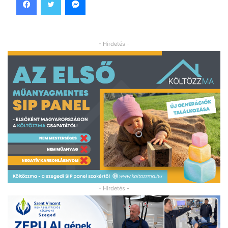
- Hirdetés -
- Hirdetés -