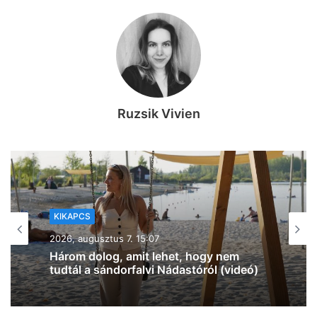
Ruzsik Vivien
KIKAPCS
2026, augusztus 7. 12:27
Na, ez mennyire király már: 60 SZIN-
jegyet VIP-re húz fel a Coca-Cola
Szegeden!