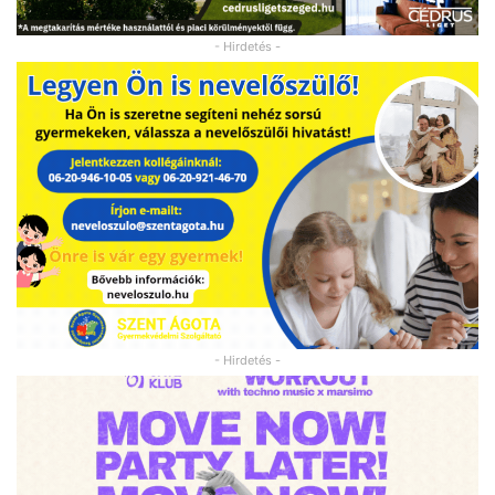
- Hirdetés -
- Hirdetés -