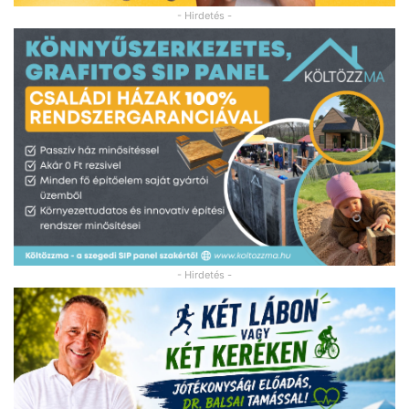
- Hirdetés -
- Hirdetés -