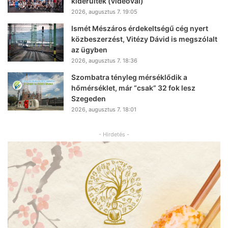
kiderültek (videóval)
2026, augusztus 7. 19:05
Ismét Mészáros érdekeltségű cég nyert
közbeszerzést, Vitézy Dávid is megszólalt
az ügyben
2026, augusztus 7. 18:36
Szombatra tényleg mérséklődik a
hőmérséklet, már “csak” 32 fok lesz
Szegeden
2026, augusztus 7. 18:01
- Hirdetés -