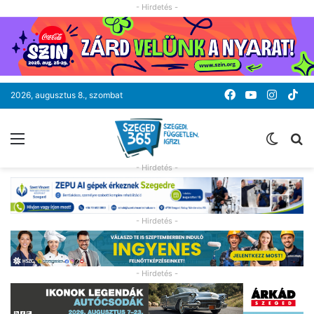
- Hirdetés -
Facebook
YouTube
Instag
Ti
2026, augusztus 8., szombat
Menü
Switc
K
skin
- Hirdetés -
- Hirdetés -
- Hirdetés -