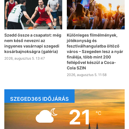
Szedd össze a csapatot: még
Különleges filmélmények,
nem késő nevezni az
jótékonyság és
ingyenes vasárnapi szegedi
fesztiválhangulatba öltöző
kosárbajnokságra (galéria)
város – Szegeden lesz a nyár
fináléja, több mint 200
2026, augusztus 5. 13:47
fellépővel készül a Coca-
Cola SZIN
2026, augusztus 5. 11:58
SZEGED365 IDŐJÁRÁS
21
℃