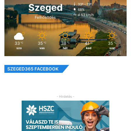
Szeged
33º - 19º
68%
4.53 km/h
Felhősödés
33
35
38
41
35
℃
℃
℃
℃
℃
szo
vas
hét
ked
sze
SZEGED365 FACEBOOK
- Hirdetés -