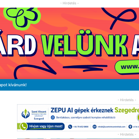
- Hirdetés -
apot kívánunk!
- Hirdetés -
- Hirdetés -