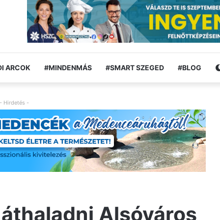
I ARCOK
#MINDENMÁS
#SMART SZEGED
#BLOG
- Hirdetés -
áthaladni Alsóváros