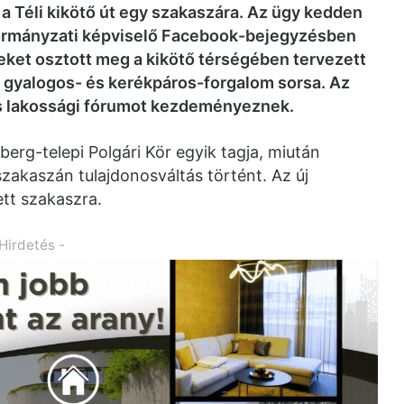
i a Téli kikötő út egy szakaszára. Az ügy kedden
nkormányzati képviselő Facebook-bejegyzésben
teket osztott meg a kikötő térségében tervezett
z a gyalogos- és kerékpáros-forgalom sorsa. Az
is lakossági fórumot kezdeményeznek.
rg-telepi Polgári Kör egyik tagja, miután
szakaszán tulajdonosváltás történt. Az új
tett szakaszra.
 Hirdetés -