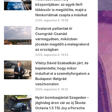
központjában: az egyik férfi
többször is megütötte, majd a
fémkorlátnak csapta a másikat
2026, augusztus 6. 19:08
Zivatarok pattantak ki
Csongrád-Csanád
vármegyében, miközben
jócskán megdőlt a melegrekord
az országban
2026, augusztus 6. 18:54
Vitézy Dávid Szabadkán járt, és
bejelentette, hogy mikor
indulhat el a személyforgalom a
Budapest-Belgrád
vasútvonalon
2026, augusztus 6. 18:32
Nyári bombaajánlat Szegeden –
jéghideg áron vár az új Škoda
Octavia 1.5 TSI Joy a Porsche