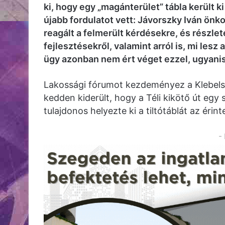
ki, hogy egy „magánterület” tábla került k
újabb fordulatot vett: Jávorszky Iván ö
reagált a felmerült kérdésekre, és részle
fejlesztésekről, valamint arról is, mi les
ügy azonban nem ért véget ezzel, ugyan
Lakossági fórumot kezdeményez a Klebelsbe
kedden kiderült, hogy a Téli kikötő út egy 
tulajdonos helyezte ki a tiltótáblát az érin
-