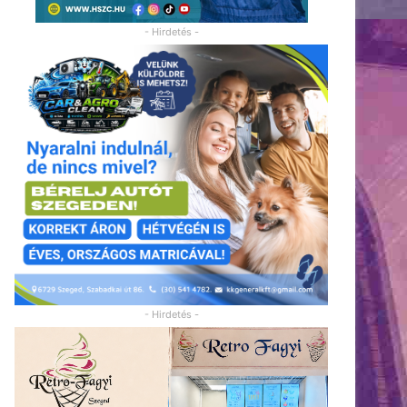
- Hirdetés -
- Hirdetés -