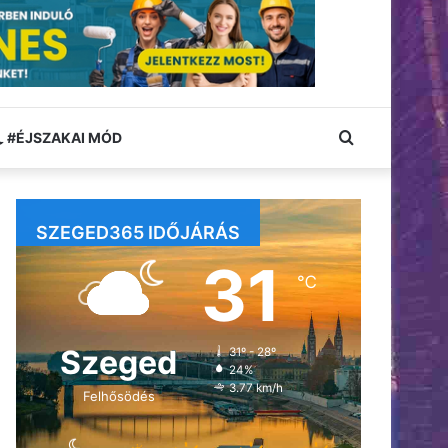
Keresés:
#ÉJSZAKAI MÓD
SZEGED365 IDŐJÁRÁS
31
℃
Szeged
31º - 28º
24%
3.77 km/h
Felhősödés