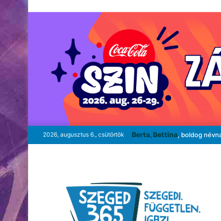
Berta, Bettina
2026, augusztus 6., csütörtök
, boldog névn