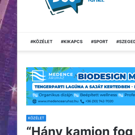
#KÖZÉLET
#KIKAPCS
#SPORT
#SZEGED
KÖZÉLET
“Hány kamion fog 