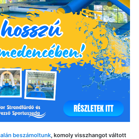
alán beszámoltunk
, komoly visszhangot váltott