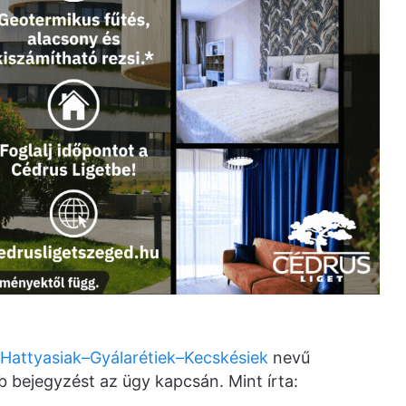
Hattyasiak–Gyálarétiek–Kecskésiek
nevű
bejegyzést az ügy kapcsán. Mint írta: