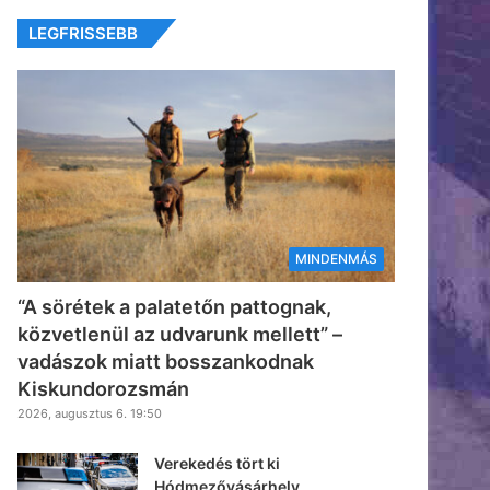
LEGFRISSEBB
MINDENMÁS
“A sörétek a palatetőn pattognak,
közvetlenül az udvarunk mellett” –
vadászok miatt bosszankodnak
Kiskundorozsmán
2026, augusztus 6. 19:50
Verekedés tört ki
Hódmezővásárhely