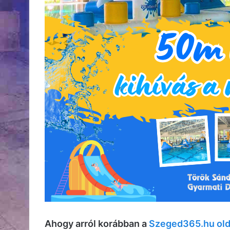
Ahogy arról korábban a
Szeged365.hu old