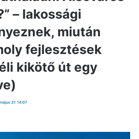
?” – lakossági
nyeznek, miután
moly fejlesztések
éli kikötő út egy
ve)
 május 27. 14:07