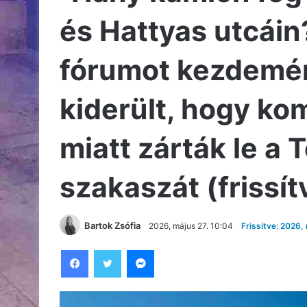
és Hattyas utcáin
fórumot kezdemé
kiderült, hogy ko
miatt zárták le a T
szakaszát (frissít
Bartok Zsófia
2026, május 27. 10:04
Frissítve: 2026,
Facebook
Twitter
Messenger