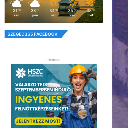
31
38
34
35
38
℃
℃
℃
℃
℃
csü
pén
szo
vas
hét
SZEGED365 FACEBOOK
- Hirdetés -