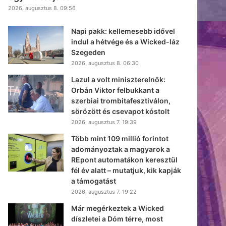
2026, augusztus 8. 09:56
Napi pakk: kellemesebb idővel
indul a hétvége és a Wicked-láz
Szegeden
2026, augusztus 8. 06:30
Lazul a volt miniszterelnök:
Orbán Viktor felbukkant a
szerbiai trombitafesztiválon,
sörözött és csevapot kóstolt
2026, augusztus 7. 19:39
Több mint 109 millió forintot
adományoztak a magyarok a
REpont automatákon keresztül
fél év alatt – mutatjuk, kik kapják
a támogatást
2026, augusztus 7. 19:22
Már megérkeztek a Wicked
díszletei a Dóm térre, most