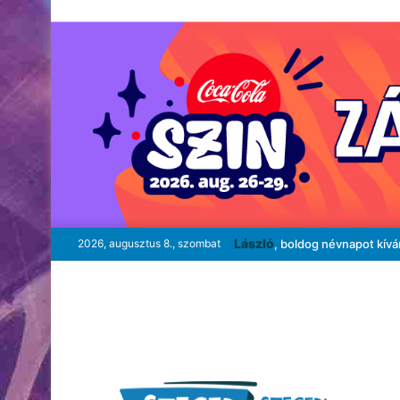
László
2026, augusztus 8., szombat
, boldog névnapot kív