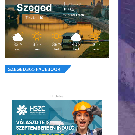
Szeged
33º - 23º
58%
5.49 km/h
Tiszta idő
33
35
38
40
36
℃
℃
℃
℃
℃
szo
vas
hét
ked
sze
SZEGED365 FACEBOOK
- Hirdetés -