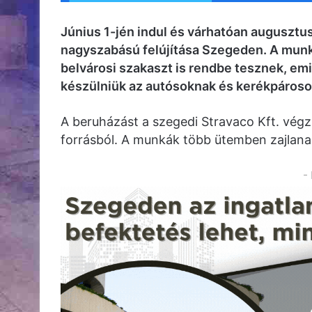
Június 1-jén indul és várhatóan augusztu
nagyszabású felújítása Szegeden. A munká
belvárosi szakaszt is rendbe tesznek, em
készülniük az autósoknak és kerékpároso
A beruházást a szegedi Stravaco Kft. végzi
forrásból. A munkák több ütemben zajlana
-