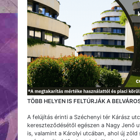
TÖBB HELYEN IS FELTÚRJÁK A BELVÁRO
A felújítás érinti a Széchenyi tér Kárász ut
kereszteződésétől egészen a Nagy Jenő ut
is, valamint a Károlyi utcában, ahol új zöld