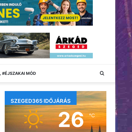
Keresés:
#ÉJSZAKAI MÓD
SZEGED365 IDŐJÁRÁS
26
℃