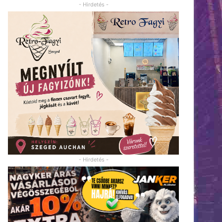
- Hirdetés -
- Hirdetés -