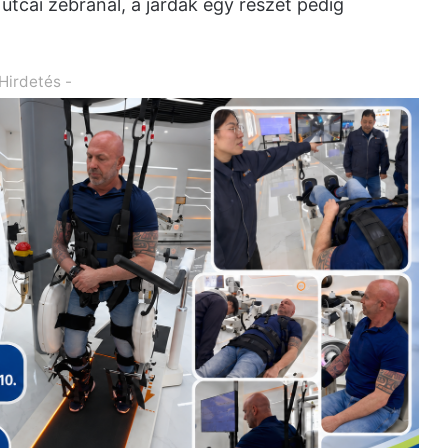
utcai zebránál, a járdák egy részét pedig
 Hirdetés -