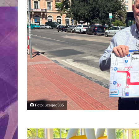
Fotó: Szeged365
-