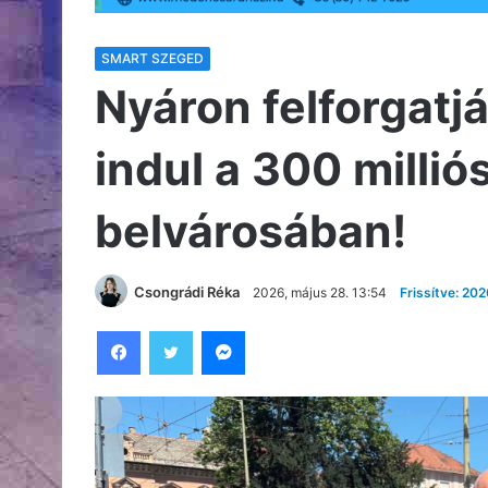
SMART SZEGED
Nyáron felforgatjá
indul a 300 millió
belvárosában!
Csongrádi Réka
2026, május 28. 13:54
Frissítve: 20
Facebook
Twitter
Messenger