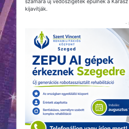
számára új védőszigetek épülnek a Kárász 
kijavítják.
-