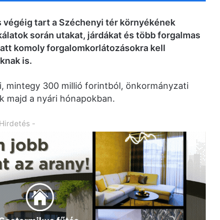
s végéig tart a Széchenyi tér környékének
latok során utakat, járdákat és több forgalmas
iatt komoly forgalomkorlátozásokra kell
knak is.
, mintegy 300 millió forintból, önkormányzati
k majd a nyári hónapokban.
 Hirdetés -