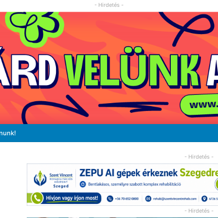
- Hirdetés -
ánunk!
- Hirdetés -
- Hirdetés -