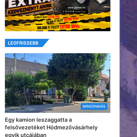
LEGFRISSEBB
MINDENMÁS
Egy kamion leszaggatta a
felsővezetéket Hódmezővásárhely
egyik utcájában