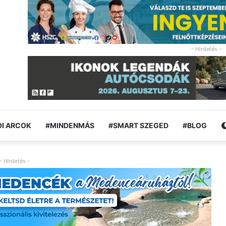
- Hirdetés -
I ARCOK
#MINDENMÁS
#SMART SZEGED
#BLOG
- Hirdetés -