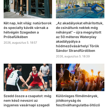
Két nap, két világ: natúrborok
„Az akadályokat elhárítottuk,
és specialty kávék várnak a
de csináltunk nektek még
hétvégén Szegeden a
néhányat” – újra megnyitott
Próbafülkében
az 50 méteres Waterplay
akadálypálya a
2026, augusztus 5. 18:57
hódmezővásárhelyi Török
Sándor Strandfürdőben
2026, augusztus 5. 18:39
Szedd össze a csapatot: még
Különleges filmélmények,
nem késő nevezni az
jótékonyság és
ingyenes vasárnapi szegedi
fesztiválhangulatba öltöző