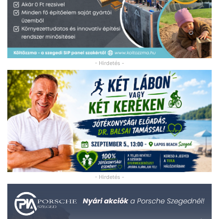
- Hirdetés -
- Hirdetés -