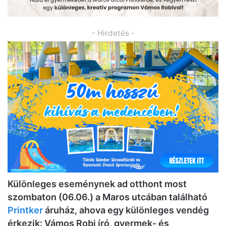
- Hirdetés -
Különleges eseménynek ad otthont most
szombaton (06.06.) a Maros utcában található
Printker
áruház, ahova egy különleges vendég
érkezik: Vámos Robi író, gyermek- és