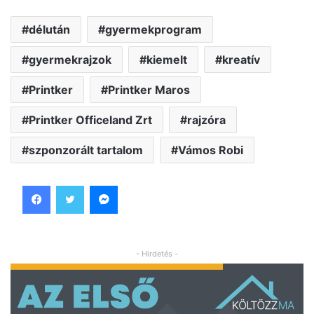
délután
gyermekprogram
gyermekrajzok
kiemelt
kreatív
Printker
Printker Maros
Printker Officeland Zrt
rajzóra
szponzorált tartalom
Vámos Robi
Facebook
Twitter
Messenger
- Hirdetés -