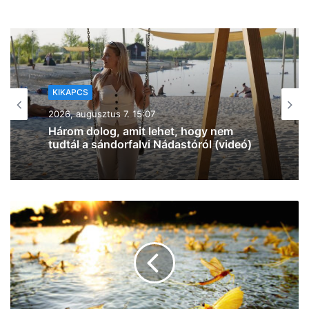
KIKAPCS
2026, augusztus 7. 12:27
Na, ez mennyire király már: 60 SZIN-
jegyet VIP-re húz fel a Coca-Cola
Szegeden!