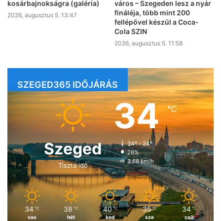
kosárbajnokságra (galéria)
város – Szegeden lesz a nyár
fináléja, több mint 200
2026, augusztus 5. 13:47
fellépővel készül a Coca-
Cola SZIN
2026, augusztus 5. 11:58
SZEGED365 IDŐJÁRÁS
34
℃
Szeged
34º - 24º
28%
3.68 km/h
Tiszta idő
34
38
40
35
34
℃
℃
℃
℃
℃
vas
hét
ked
sze
csü