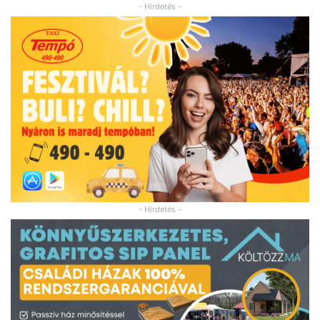
- Hirdetés -
- Hirdetés -