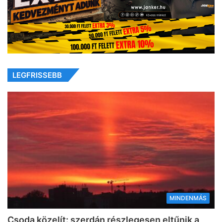
LEGFRISSEBB
MINDENMÁS
Csoda közelít: szerdán részlegesen eltűnik a