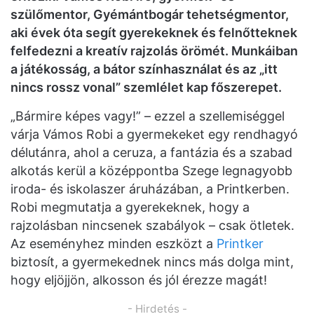
szülőmentor, Gyémántbogár tehetségmentor,
aki évek óta segít gyerekeknek és felnőtteknek
felfedezni a kreatív rajzolás örömét. Munkáiban
a játékosság, a bátor színhasználat és az „itt
nincs rossz vonal” szemlélet kap főszerepet.
„Bármire képes vagy!” – ezzel a szellemiséggel
várja Vámos Robi a gyermekeket egy rendhagyó
délutánra, ahol a ceruza, a fantázia és a szabad
alkotás kerül a középpontba Szege legnagyobb
iroda- és iskolaszer áruházában, a Printkerben.
Robi megmutatja a gyerekeknek, hogy a
rajzolásban nincsenek szabályok – csak ötletek.
Az eseményhez minden eszközt a
Printker
biztosít, a gyermekednek nincs más dolga mint,
hogy eljöjjön, alkosson és jól érezze magát!
- Hirdetés -