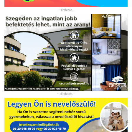
- Hirdetés -
- Hirdetés -