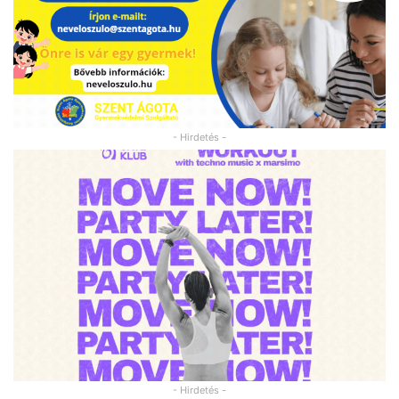
- Hirdetés -
- Hirdetés -