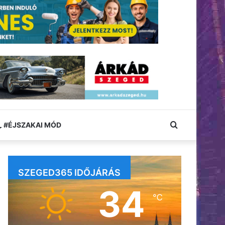
Keresés:
#ÉJSZAKAI MÓD
SZEGED365 IDŐJÁRÁS
34
℃