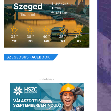
Szeged
34º - 24º
28%
3.73 km/h
Tiszta idő
34
38
40
35
34
℃
℃
℃
℃
℃
vas
hét
ked
sze
csü
SZEGED365 FACEBOOK
- Hirdetés -