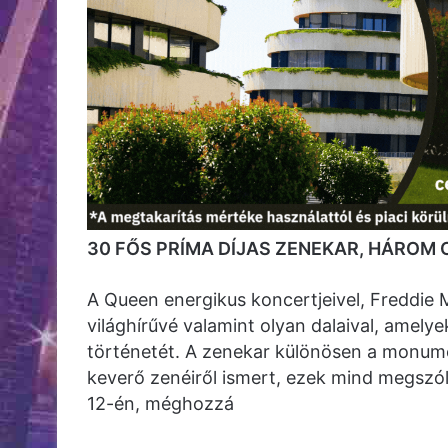
30 FŐS PRÍMA DÍJAS ZENEKAR, HÁROM
A Queen energikus koncertjeivel, Freddie M
világhírűvé valamint olyan dalaival, amel
történetét. A zenekar különösen a monume
keverő zenéiről ismert, ezek mind megsz
12-én, méghozzá