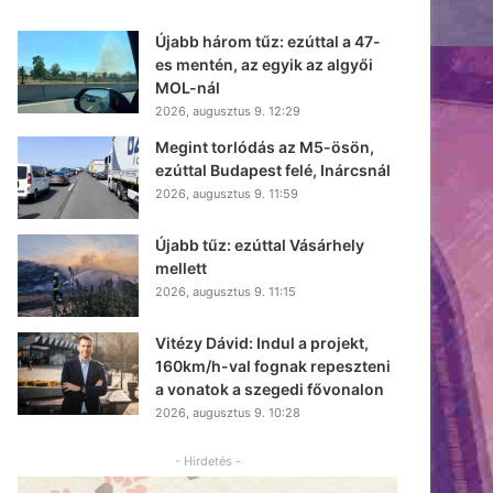
Újabb három tűz: ezúttal a 47-
es mentén, az egyik az algyői
MOL-nál
2026, augusztus 9. 12:29
Megint torlódás az M5-ösön,
ezúttal Budapest felé, Inárcsnál
2026, augusztus 9. 11:59
Újabb tűz: ezúttal Vásárhely
mellett
2026, augusztus 9. 11:15
Vitézy Dávid: Indul a projekt,
160km/h-val fognak repeszteni
a vonatok a szegedi fővonalon
2026, augusztus 9. 10:28
- Hirdetés -