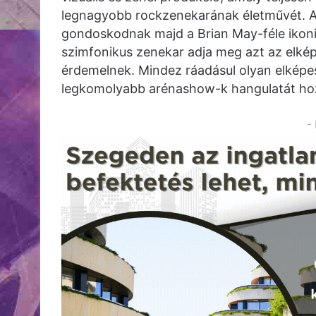
legnagyobb rockzenekarának életművét. A
gondoskodnak majd a Brian May-féle ikonik
szimfonikus zenekar adja meg azt az elkép
érdemelnek. Mindez ráadásul olyan elképes
legkomolyabb arénashow-k hangulatát ho
-