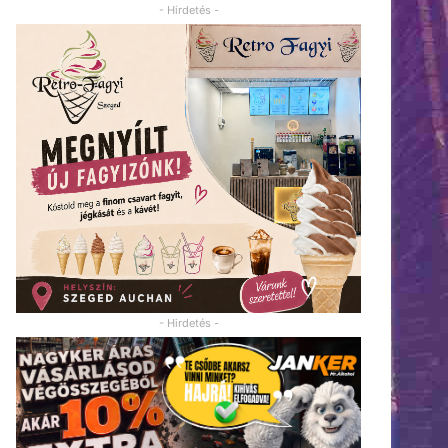
- Hirdetés -
- Hirdetés -