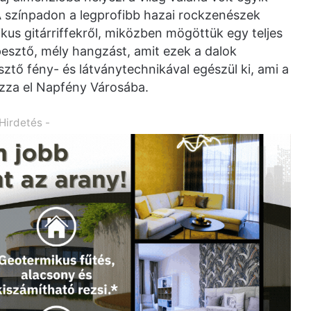
 színpadon a legprofibb hazai rockzenészek
us gitárriffekről, miközben mögöttük egy teljes
esztő, mély hangzást, amit ezek a dalok
ztő fény- és látványtechnikával egészül ki, ami a
zza el Napfény Városába.
 Hirdetés -