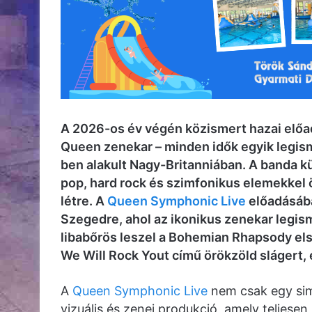
A 2026-os év végén közismert hazai előa
Queen zenekar – minden idők egyik legis
ben alakult Nagy-Britanniában. A banda kü
pop, hard rock és szimfonikus elemekkel 
létre. A
Queen Symphonic Live
előadásába
Szegedre, ahol az ikonikus zenekar legis
libabőrös leszel a Bohemian Rhapsody első
We Will Rock Yout című örökzöld slágert, 
A
Queen Symphonic Live
nem csak egy sim
vizuális és zenei produkció, amely teljesen