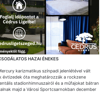
 CSODÁLATOS HAZAI ÉNEKES
ercury karizmatikus színpadi jelenlétével vált
yek évtizedek óta meghatározzák a rockzene
ntális stadionhimnuszairól és a műfajokat bátran
ólalnak majd a Városi Sportcsarnokban december