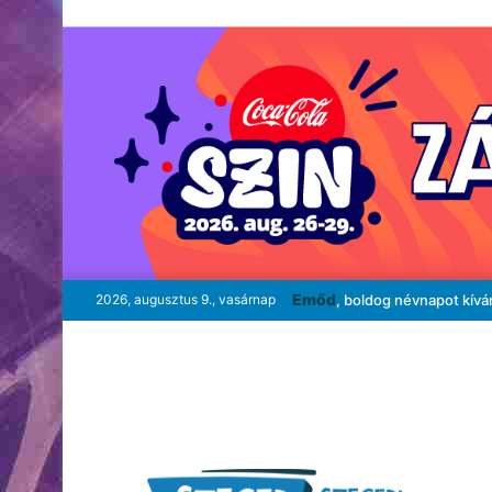
Emőd
2026, augusztus 9., vasárnap
, boldog névnapot kívá