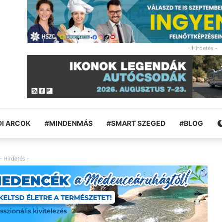
- Hirdetés -
I ARCOK
#MINDENMÁS
#SMART SZEGED
#BLOG
- Hirdetés -