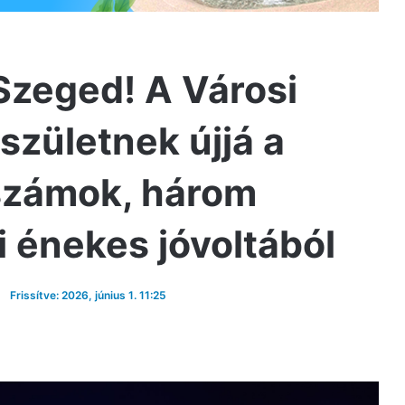
 Szeged! A Városi
zületnek újjá a
számok, három
i énekes jóvoltából
Frissítve: 2026, június 1. 11:25