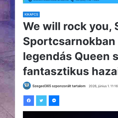
KIKAPCS
We will rock you,
Sportcsarnokban s
legendás Queen 
fantasztikus haza
Szeged365 szponzorált tartalom
2026, június 1. 11:16
Facebook
Twitter
Messenger