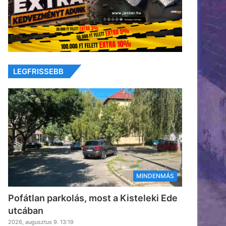
LEGFRISSEBB
MINDENMÁS
Pofátlan parkolás, most a Kisteleki Ede
utcában
2026, augusztus 9. 13:19