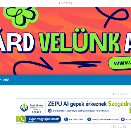
- Hirdetés -
nunk!
- Hirdetés -
- Hirdetés -