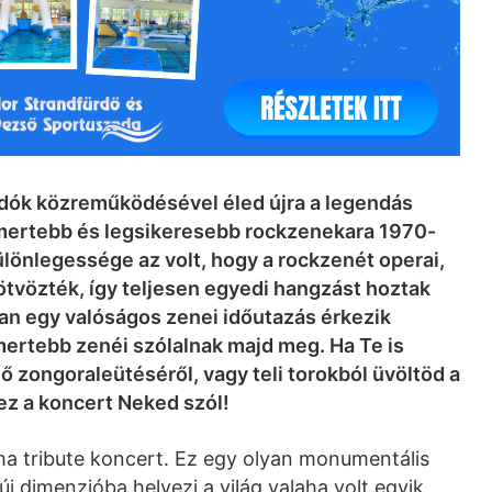
dók közreműködésével éled újra a legendás
mertebb és legsikeresebb rockzenekara 1970-
lönlegessége az volt, hogy a rockzenét operai,
ötvözték, így teljesen egyedi hangzást hoztak
n egy valóságos zenei időutazás érkezik
mertebb zenéi szólalnak majd meg. Ha Te is
 zongoraleütéséről, vagy teli torokból üvöltöd a
ez a koncert Neked szól!
a tribute koncert. Ez egy olyan monumentális
 új dimenzióba helyezi a világ valaha volt egyik