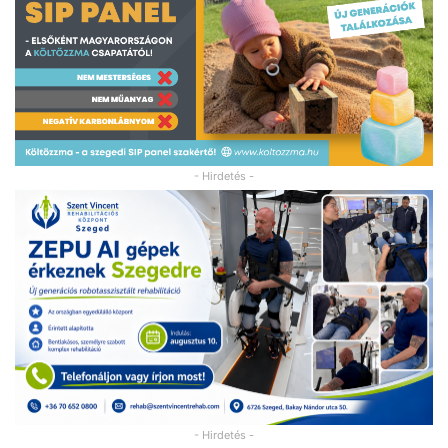
- Hirdetés -
- Hirdetés -