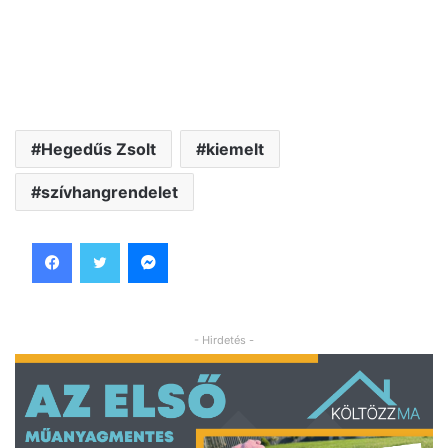
Hegedűs Zsolt
kiemelt
szívhangrendelet
Facebook
Twitter
Messenger
- Hirdetés -