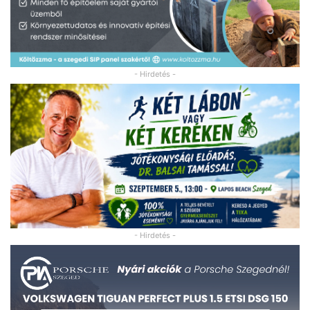
- Hirdetés -
- Hirdetés -