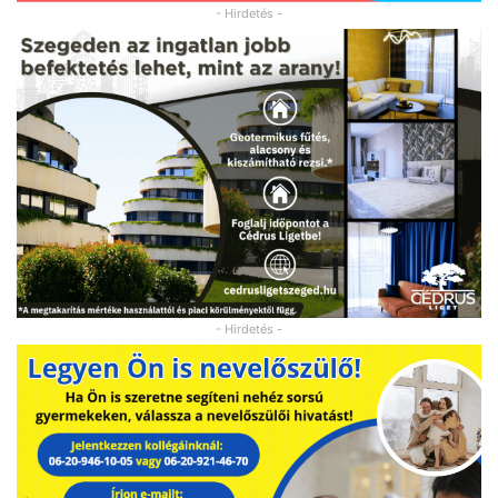
- Hirdetés -
- Hirdetés -