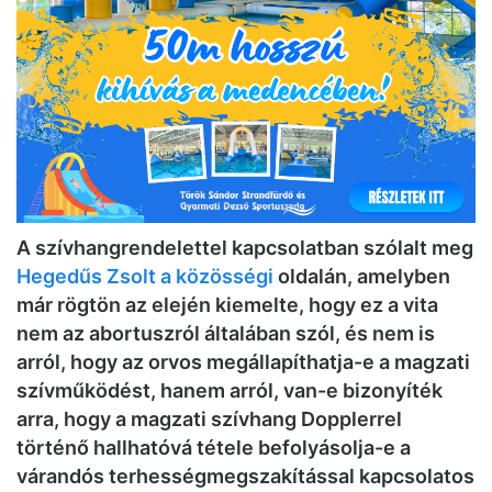
A szívhangrendelettel kapcsolatban szólalt meg
Hegedűs Zsolt a közösségi
oldalán, amelyben
már rögtön az elején kiemelte, hogy ez a vita
nem az abortuszról általában szól, és nem is
arról, hogy az orvos megállapíthatja-e a magzati
szívműködést, hanem arról, van-e bizonyíték
arra, hogy a magzati szívhang
Dopplerrel
történő
hallhatóvá tétele befolyásolja-e a
várandós terhességmegszakítással kapcsolatos