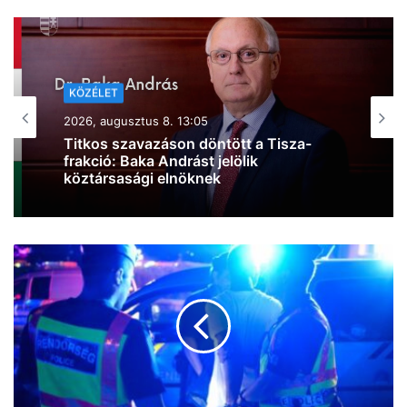
KÖZÉLET
2026, augusztus 8. 10:44
Kiderült, mire költi a kormány a 6000
milliárd forint európai uniós forrást