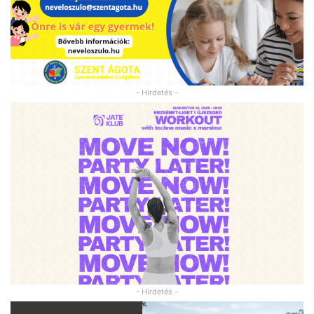
- Hirdetés -
- Hirdetés -