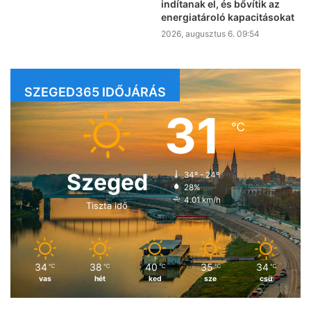
indítanak el, és bővítik az
energiatároló kapacitásokat
2026, augusztus 6. 09:54
SZEGED365 IDŐJÁRÁS
31
℃
Szeged
34º - 24º
28%
4.01 km/h
Tiszta idő
34
38
40
35
34
℃
℃
℃
℃
℃
vas
hét
ked
sze
csü