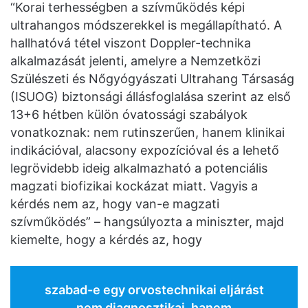
“Korai terhességben a szívműködés képi
ultrahangos módszerekkel is megállapítható. A
hallhatóvá tétel viszont Doppler-technika
alkalmazását jelenti, amelyre a Nemzetközi
Szülészeti és Nőgyógyászati Ultrahang Társaság
(ISUOG) biztonsági állásfoglalása szerint az első
13+6 hétben külön óvatossági szabályok
vonatkoznak: nem rutinszerűen, hanem klinikai
indikációval, alacsony expozícióval és a lehető
legrövidebb ideig alkalmazható a potenciális
magzati biofizikai kockázat miatt. Vagyis a
kérdés nem az, hogy van-e magzati
szívműködés” – hangsúlyozta a miniszter, majd
kiemelte, hogy a kérdés az, hogy
szabad-e egy orvostechnikai eljárást
nem diagnosztikai, hanem