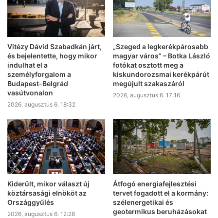
Vitézy Dávid Szabadkán járt,
„Szeged a legkerékpárosabb
és bejelentette, hogy mikor
magyar város” – Botka László
indulhat el a
fotókat osztott meg a
személyforgalom a
kiskundorozsmai kerékpárút
Budapest-Belgrád
megújult szakaszáról
vasútvonalon
2026, augusztus 6. 17:16
2026, augusztus 6. 18:32
Kiderült, mikor választ új
Átfogó energiafejlesztési
köztársasági elnököt az
tervet fogadott el a kormány:
Országgyűlés
szélenergetikai és
geotermikus beruházásokat
2026, augusztus 6. 12:28