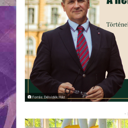
Forrás: Délvidék Ház
-