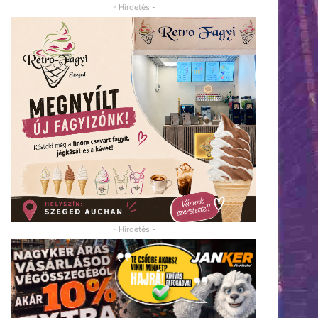
- Hirdetés -
- Hirdetés -