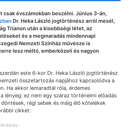
et csak évszámokban beszélni. Június 3-án,
ázban
Dr. Heka László jogtörténész arról mesél,
g Trianon után a kisebbségi létet, az
öntéseket és a megmaradás mindennapi
 Szegedi Nemzeti Színház művésze is
erre lesz méltó, emberközeli és nagyon
 szerdán este 6-kor Dr. Heka László jogtörténész
 nemzeti összetartozás napjához kapcsolódva a
n. Ha akkor lemaradtál róla, érdemes
 a lényeg: ez nem egy száraz történelmi előadás
 döntések, régi sebek és máig élő kötelékek
orábbi cikket:
 Hirdetés -