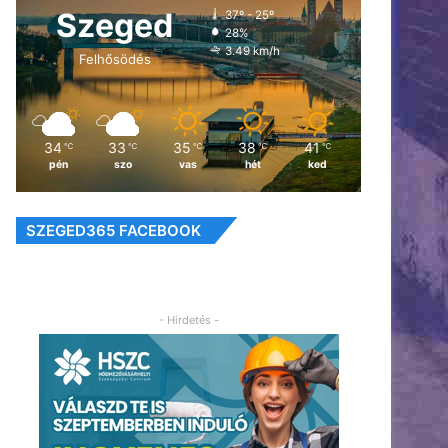
Szeged
37º - 25º
28%
3.49 km/h
Felhősödés
34
33
35
38
41
℃
℃
℃
℃
℃
pén
szo
vas
hét
ked
SZEGED365 FACEBOOK
- Hirdetés -