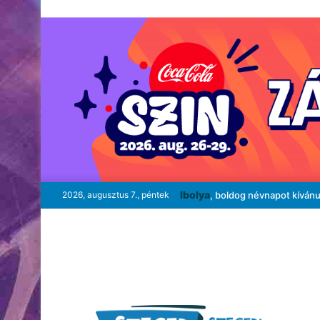
Ibolya
2026, augusztus 7., péntek
, boldog névnapot kíván