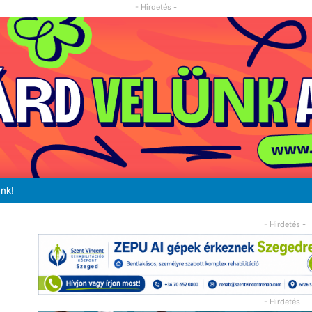
- Hirdetés -
unk!
- Hirdetés -
- Hirdetés -