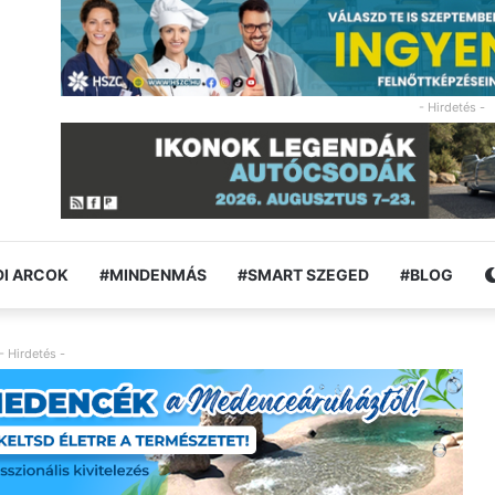
- Hirdetés -
I ARCOK
#MINDENMÁS
#SMART SZEGED
#BLOG
- Hirdetés -