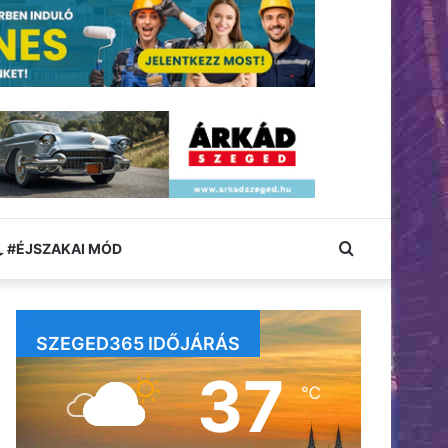
Keresés:
#ÉJSZAKAI MÓD
SZEGED365 IDŐJÁRÁS
37
℃