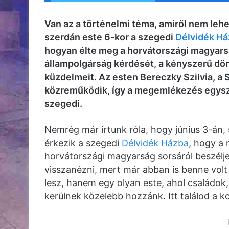
Van az a történelmi téma, amiről nem leh
szerdán este 6-kor a szegedi
Délvidék H
hogyan élte meg a horvátországi magyarsá
állampolgárság kérdését, a kényszerű d
küzdelmeit. Az esten Bereczky Szilvia, a
közreműködik, így a megemlékezés egysz
szegedi.
Nemrég már írtunk róla, hogy június 3-án,
érkezik a szegedi
Délvidék Házba
, hogy a
horvátországi magyarság sorsáról beszélje
visszanézni, mert már abban is benne volt
lesz, hanem egy olyan este, ahol családok,
kerülnek közelebb hozzánk. Itt találod a k
-