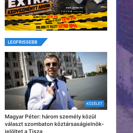
LEGFRISSEBB
KÖZÉLET
Magyar Péter: három személy közül
választ szombaton köztársaságielnök-
jelöltet a Tisza