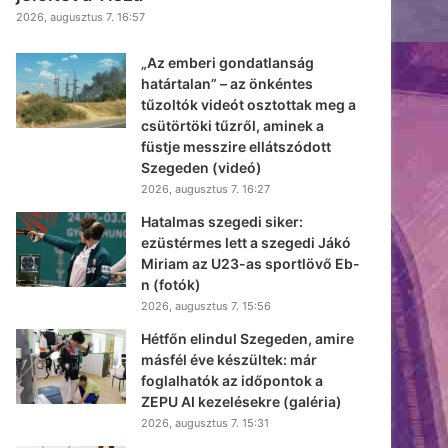
2026, augusztus 7. 16:57
„Az emberi gondatlanság
határtalan” – az önkéntes
tűzoltók videót osztottak meg a
csütörtöki tűzről, aminek a
füstje messzire ellátszódott
Szegeden (videó)
2026, augusztus 7. 16:27
Hatalmas szegedi siker:
ezüstérmes lett a szegedi Jákó
Miriam az U23-as sportlövő Eb-
n (fotók)
2026, augusztus 7. 15:56
Hétfőn elindul Szegeden, amire
másfél éve készültek: már
foglalhatók az időpontok a
ZEPU AI kezelésekre (galéria)
2026, augusztus 7. 15:31