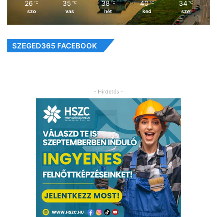
26
35
38
40
34
℃
℃
℃
℃
℃
szo
vas
hét
ked
sze
SZEGED365 FACEBOOK
- Hirdetés -