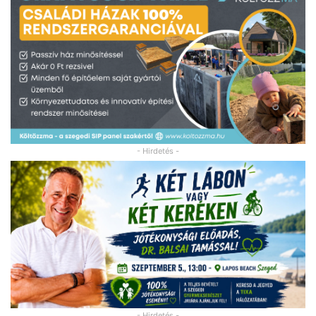
- Hirdetés -
- Hirdetés -