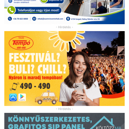
- Hirdetés -
- Hirdetés -