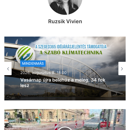
Ruzsik Vivien
MINDENMÁS
2026, augusztus 8. 17:43
Kigyulladt a tarló Szeged- Baktón –
egyre jobban terjed a tűz (frissítve!)