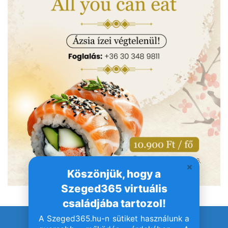
Köszönjük, hogy a
Szeged365 virtuális
családjába tartozol!
A Szeged365.hu-n sütiket használunk a
© Szeged365.hu I Minden jog fenntartva!