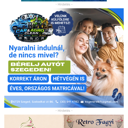
- Hirdetés -
- Hirdetés -