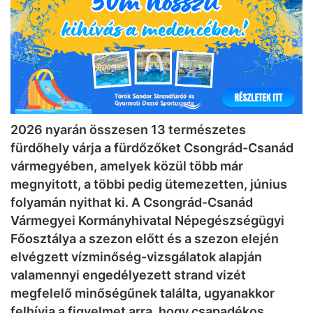
2026 nyarán összesen 13 természetes
fürdőhely várja a fürdőzőket Csongrád-Csanád
vármegyében, amelyek közül több már
megnyitott, a többi pedig ütemezetten, június
folyamán nyithat ki. A Csongrád-Csanád
Vármegyei Kormányhivatal Népegészségügyi
Főosztálya a szezon előtt és a szezon elején
elvégzett vízminőség-vizsgálatok alapján
valamennyi engedélyezett strand vizét
megfelelő minőségűnek találta, ugyanakkor
felhívja a figyelmet arra, hogy csapadékos