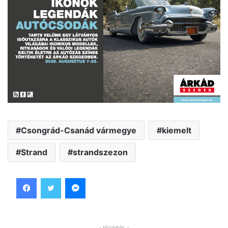
Csongrád-Csanád vármegye
kiemelt
Strand
strandszezon
Facebook
Twitter
Messenger
- Hirdetés -