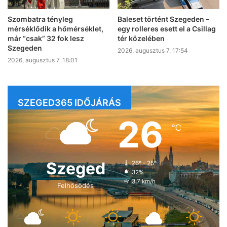
Szombatra tényleg
Baleset történt Szegeden –
mérséklődik a hőmérséklet,
egy rolleres esett el a Csillag
már “csak” 32 fok lesz
tér közelében
Szegeden
2026, augusztus 7. 17:54
2026, augusztus 7. 18:01
SZEGED365 IDŐJÁRÁS
26
℃
Szeged
26º - 25º
32%
3.7 km/h
Felhősödés