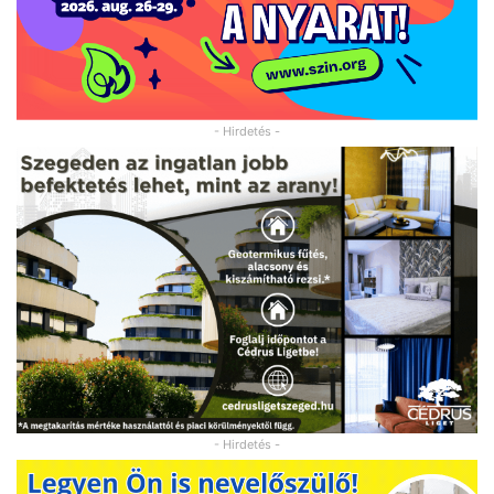
- Hirdetés -
- Hirdetés -