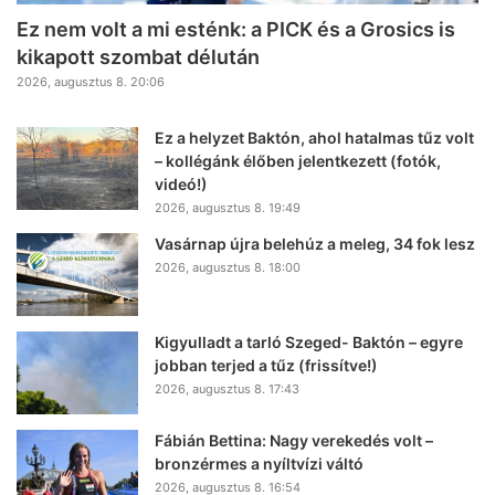
Ez nem volt a mi esténk: a PICK és a Grosics is
kikapott szombat délután
2026, augusztus 8. 20:06
Ez a helyzet Baktón, ahol hatalmas tűz volt
– kollégánk élőben jelentkezett (fotók,
videó!)
2026, augusztus 8. 19:49
Vasárnap újra belehúz a meleg, 34 fok lesz
2026, augusztus 8. 18:00
Kigyulladt a tarló Szeged- Baktón – egyre
jobban terjed a tűz (frissítve!)
2026, augusztus 8. 17:43
Fábián Bettina: Nagy verekedés volt –
bronzérmes a nyíltvízi váltó
2026, augusztus 8. 16:54