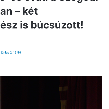
an – két
sz is búcsúzott!
 június 2. 15:59