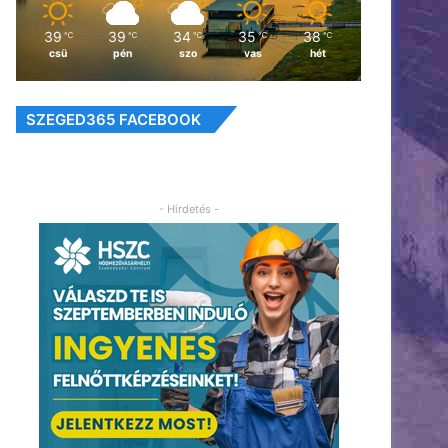
39
39
34
35
38
℃
℃
℃
℃
℃
csü
pén
szo
vas
hét
SZEGED365 FACEBOOK
- Hirdetés -