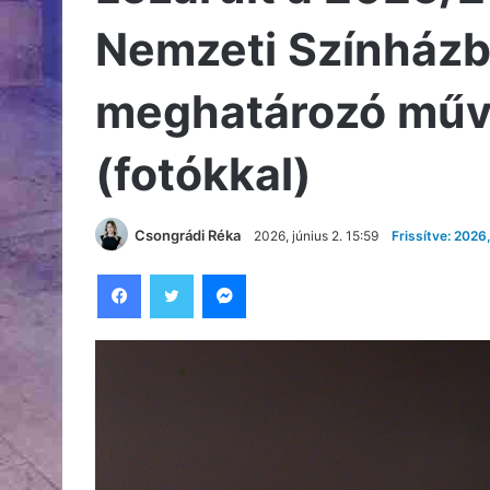
Nemzeti Színházb
meghatározó művé
(fotókkal)
Csongrádi Réka
2026, június 2. 15:59
Frissítve: 2026,
Facebook
Twitter
Messenger