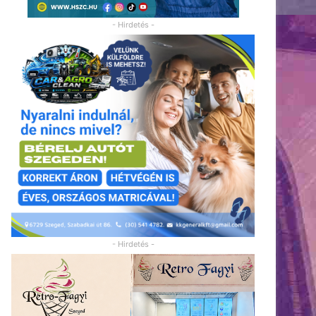
- Hirdetés -
- Hirdetés -