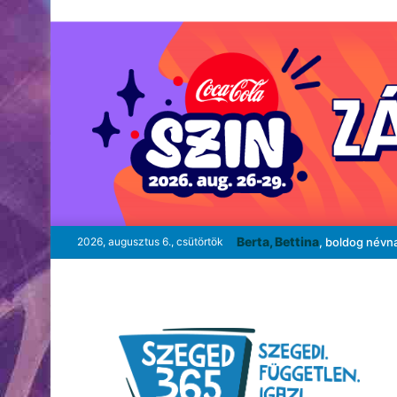
Berta, Bettina
2026, augusztus 6., csütörtök
, boldog névn