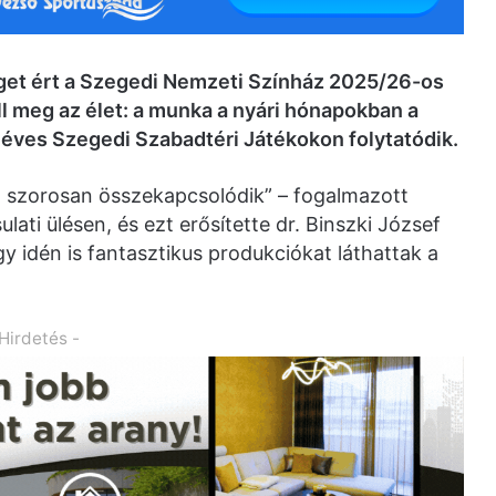
véget ért a Szegedi Nemzeti Színház 2025/26-os
 meg az élet: a munka a nyári hónapokban a
5 éves Szegedi Szabadtéri Játékokon folytatódik.
let szorosan összekapcsolódik” – fogalmazott
ati ülésen, és ezt erősítette dr. Binszki József
gy idén is fantasztikus produkciókat láthattak a
 Hirdetés -