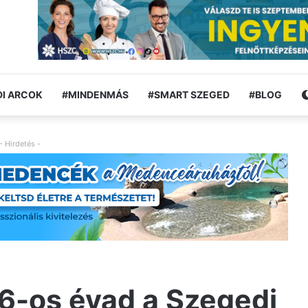
I ARCOK
#MINDENMÁS
#SMART SZEGED
#BLOG
- Hirdetés -
6-os évad a Szegedi