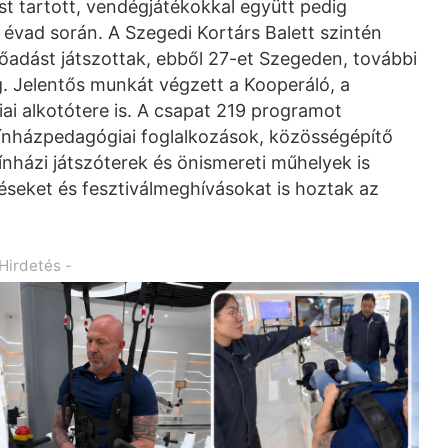
t tartott, vendégjátékokkal együtt pedig
évad során. A Szegedi Kortárs Balett szintén
őadást játszottak, ebből 27-et Szegeden, további
g. Jelentős munkát végzett a Kooperáló, a
i alkotótere is. A csapat 219 programot
ínházpedagógiai foglalkozások, közösségépítő
ínházi játszóterek és önismereti műhelyek is
éseket és fesztiválmeghívásokat is hoztak az
 Hirdetés -