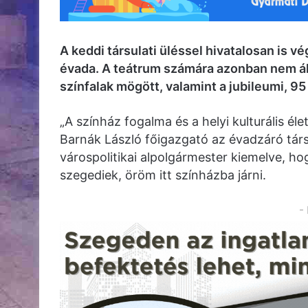
A keddi társulati üléssel hivatalosan is 
évada. A teátrum számára azonban nem áll
színfalak mögött, valamint a jubileumi, 9
„A színház fogalma és a helyi kulturális é
Barnák László főigazgató az évadzáró társul
várospolitikai alpolgármester kiemelve, ho
szegediek, öröm itt színházba járni.
-