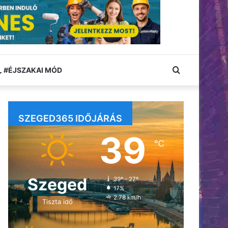
Keresés:
#ÉJSZAKAI MÓD
SZEGED365 IDŐJÁRÁS
39
℃
Szeged
39º - 27º
17%
2.78 km/h
Tiszta idő