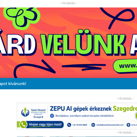
- Hirdetés -
apot kívánunk!
- Hirdetés -
- Hirdetés -