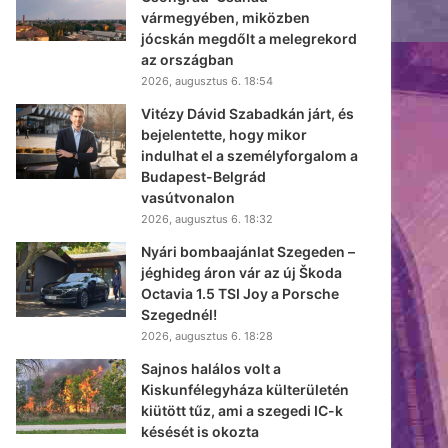
vármegyében, miközben
jócskán megdőlt a melegrekord
az országban
2026, augusztus 6. 18:54
Vitézy Dávid Szabadkán járt, és
bejelentette, hogy mikor
indulhat el a személyforgalom a
Budapest-Belgrád
vasútvonalon
2026, augusztus 6. 18:32
Nyári bombaajánlat Szegeden –
jéghideg áron vár az új Škoda
Octavia 1.5 TSI Joy a Porsche
Szegednél!
2026, augusztus 6. 18:28
Sajnos halálos volt a
Kiskunfélegyháza külterületén
kiütött tűz, ami a szegedi IC-k
késését is okozta