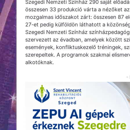
Szegedi Nemzeti Színház 290 saját előadás
összesen 33 produkció várta a nézőket az 
mozgalmas időszakot zárt: összesen 87 el
27-et pedig külföldön láthatott a közönsé
Szegedi Nemzeti Színház színházpedagógia
szervezett az évadban, amelyek között sz
események, konfliktuskezelő tréningek, sz
szerepeltek. A programok szakmai elismer
alkotóknak.
-