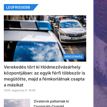
LEGFRISSEBB
MINDENMÁS
Verekedés tört ki Hódmezővásárhely
központjában: az egyik férfi többször is
megütötte, majd a fémkorlátnak csapta
a másikat
2026, augusztus 6. 19:08
Zivatarok pattantak ki
Csongrád-Csanád