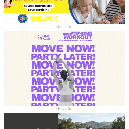
- Hirdetés -
- Hirdetés -