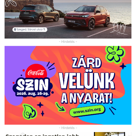
- Hirdetés -
- Hirdetés -