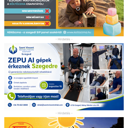
- Hirdetés -
- Hirdetés -