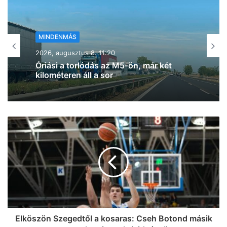
MINDENMÁS
2026, augusztus 8. 09:56
Egy kamion leszaggatta a
felsővezetéket Hódmezővásárhely
egyik utcájában (frissítve!)
Elköszön Szegedtől a kosaras: Cseh Botond másik