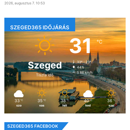
2026, augusztus 7. 10:53
SZEGED365 IDŐJÁRÁS
31
℃
Szeged
33º - 23º
44%
5.88 km/h
Tiszta idő
33
35
38
40
36
℃
℃
℃
℃
℃
szo
vas
hét
ked
sze
SZEGED365 FACEBOOK