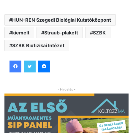
HUN-REN Szegedi Biológiai Kutatóközpont
kiemelt
Straub-plakett
SZBK
SZBK Biofizikai Intézet
Facebook
Twitter
Messenger
- Hirdetés -