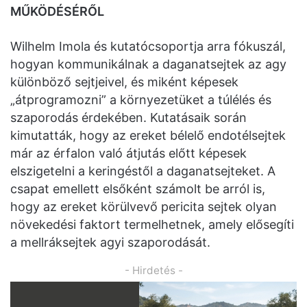
MŰKÖDÉSÉRŐL
Wilhelm Imola és kutatócsoportja arra fókuszál,
hogyan kommunikálnak a daganatsejtek az agy
különböző sejtjeivel, és miként képesek
„átprogramozni” a környezetüket a túlélés és
szaporodás érdekében. Kutatásaik során
kimutatták, hogy az ereket bélelő endotélsejtek
már az érfalon való átjutás előtt képesek
elszigetelni a keringéstől a daganatsejteket. A
csapat emellett elsőként számolt be arról is,
hogy az ereket körülvevő pericita sejtek olyan
növekedési faktort termelhetnek, amely elősegíti
a mellráksejtek agyi szaporodását.
- Hirdetés -