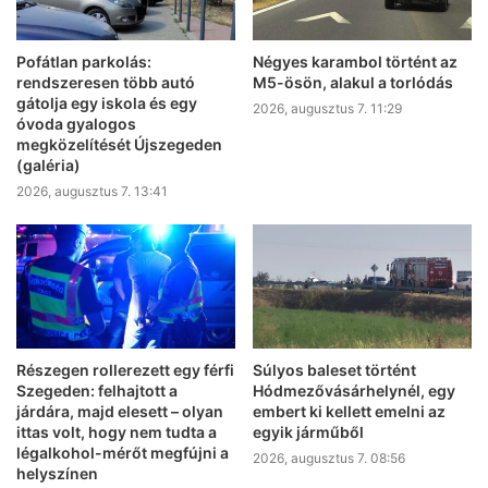
Pofátlan parkolás:
Négyes karambol történt az
rendszeresen több autó
M5-ösön, alakul a torlódás
gátolja egy iskola és egy
2026, augusztus 7. 11:29
óvoda gyalogos
megközelítését Újszegeden
(galéria)
2026, augusztus 7. 13:41
Részegen rollerezett egy férfi
Súlyos baleset történt
Szegeden: felhajtott a
Hódmezővásárhelynél, egy
járdára, majd elesett – olyan
embert ki kellett emelni az
ittas volt, hogy nem tudta a
egyik járműből
légalkohol-mérőt megfújni a
2026, augusztus 7. 08:56
helyszínen