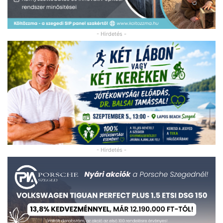
- Hirdetés -
- Hirdetés -