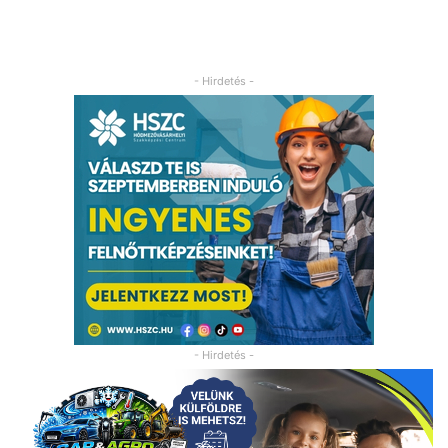
- Hirdetés -
- Hirdetés -