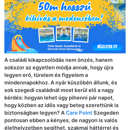
A családi kikapcsolódás nem önzés, hanem
sokszor az egyetlen módja annak, hogy újra
legyen erő, türelem és figyelem a
mindennapokhoz. A nyár küszöbén állunk, és
sok szegedi családnál most kerül elő a nagy
kérdés: hogyan lehet úgy pihenni pár napot,
hogy közben az idős vagy beteg szerettünk is
biztonságban legyen? A
Care Point
Szegeden
pontosan ebben a kényes, de nagyon is valós
élethelyzetben segíthet, szakmai háttérrel és