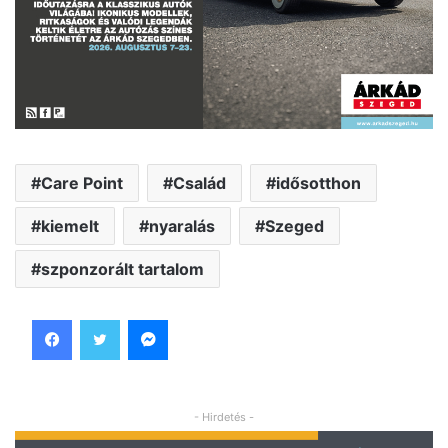
Care Point
Család
idősotthon
kiemelt
nyaralás
Szeged
szponzorált tartalom
Facebook
Twitter
Messenger
- Hirdetés -