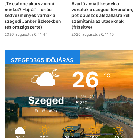
„Te csődbe akarsz vinni
Avartűz miatt késnek a
minket? Hajrá!” – óriási
vonatok a szegedi fővonalon,
kedvezmények várnak a
pótlóbuszos átszállásra kell
szegedi Janker üzletekben
számítania az utasoknak
(és országszerte)
(frissítve)
2026, augusztus 6. 11:44
2026, augusztus 6. 11:15
SZEGED365 IDŐJÁRÁS
26
℃
Szeged
38º - 23º
37%
3.1 km/h
Felhősödés
38
35
35
38
42
℃
℃
℃
℃
℃