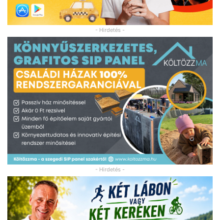
- Hirdetés -
- Hirdetés -