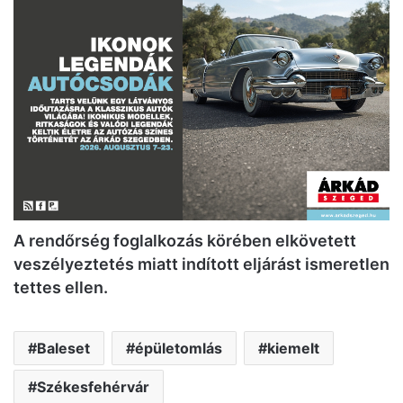
A rendőrség foglalkozás körében elkövetett
veszélyeztetés miatt indított eljárást ismeretlen
tettes ellen.
Baleset
épületomlás
kiemelt
Székesfehérvár