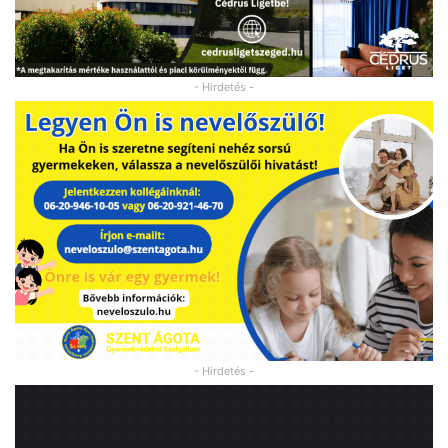
- Hirdetés -
- Hirdetés -