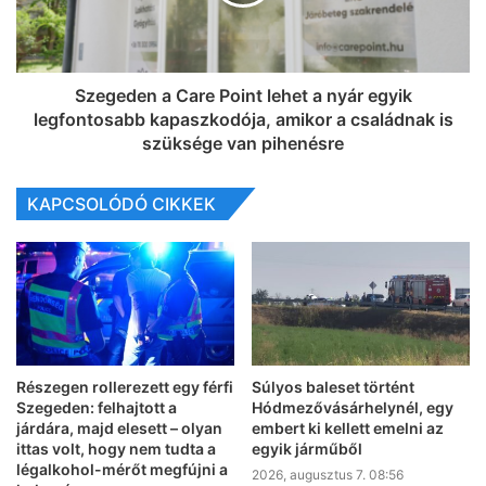
Szegeden a Care Point lehet a nyár egyik
legfontosabb kapaszkodója, amikor a családnak is
szüksége van pihenésre
KAPCSOLÓDÓ CIKKEK
Részegen rollerezett egy férfi
Súlyos baleset történt
Szegeden: felhajtott a
Hódmezővásárhelynél, egy
járdára, majd elesett – olyan
embert ki kellett emelni az
ittas volt, hogy nem tudta a
egyik járműből
légalkohol-mérőt megfújni a
2026, augusztus 7. 08:56