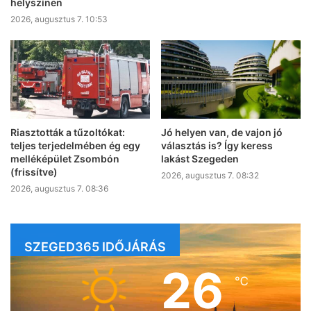
helyszínen
2026, augusztus 7. 10:53
Riasztották a tűzoltókat:
Jó helyen van, de vajon jó
teljes terjedelmében ég egy
választás is? Így keress
melléképület Zsombón
lakást Szegeden
(frissítve)
2026, augusztus 7. 08:32
2026, augusztus 7. 08:36
SZEGED365 IDŐJÁRÁS
26
℃