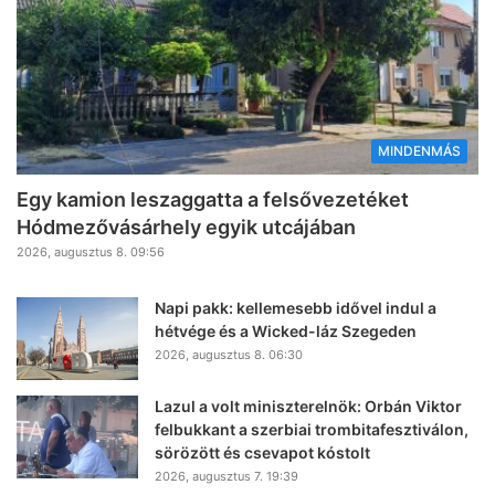
MINDENMÁS
Egy kamion leszaggatta a felsővezetéket
Hódmezővásárhely egyik utcájában
2026, augusztus 8. 09:56
Napi pakk: kellemesebb idővel indul a
hétvége és a Wicked-láz Szegeden
2026, augusztus 8. 06:30
Lazul a volt miniszterelnök: Orbán Viktor
felbukkant a szerbiai trombitafesztiválon,
sörözött és csevapot kóstolt
2026, augusztus 7. 19:39