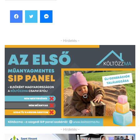
Facebook
Twitter
Messenger
- Hirdetés -
- Hirdetés -