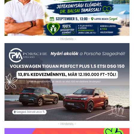
- Hirdetés -
- Hirdetés -