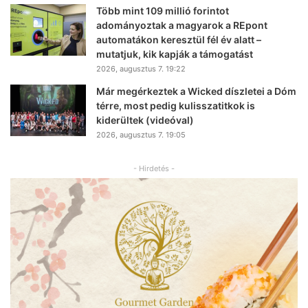
Több mint 109 millió forintot
adományoztak a magyarok a REpont
automatákon keresztül fél év alatt –
mutatjuk, kik kapják a támogatást
2026, augusztus 7. 19:22
Már megérkeztek a Wicked díszletei a Dóm
térre, most pedig kulisszatitkok is
kiderültek (videóval)
2026, augusztus 7. 19:05
- Hirdetés -