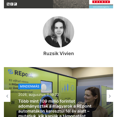
Ruzsik Vivien
MINDENMÁS
2026, augusztus 7. 18:01
Szombatra tényleg mérséklődik a
hőmérséklet, már “csak” 32 fok lesz
Szegeden