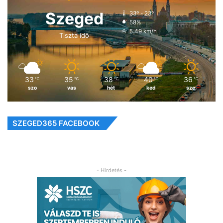
Szeged
33º - 23º
58%
5.49 km/h
Tiszta idő
33
35
38
40
36
℃
℃
℃
℃
℃
szo
vas
hét
ked
sze
SZEGED365 FACEBOOK
- Hirdetés -