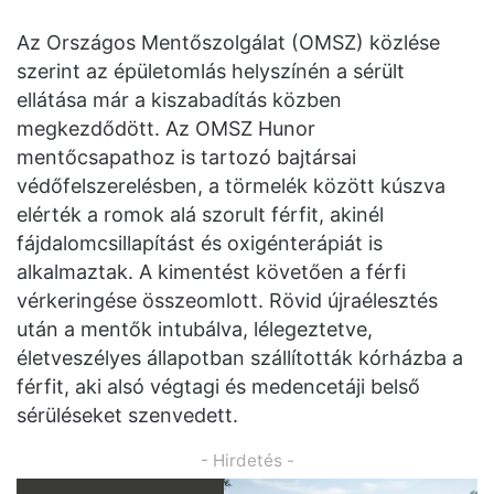
Az Országos Mentőszolgálat (OMSZ) közlése
szerint az épületomlás helyszínén a sérült
ellátása már a kiszabadítás közben
megkezdődött. Az OMSZ Hunor
mentőcsapathoz is tartozó bajtársai
védőfelszerelésben, a törmelék között kúszva
elérték a romok alá szorult férfit, akinél
fájdalomcsillapítást és oxigénterápiát is
alkalmaztak. A kimentést követően a férfi
vérkeringése összeomlott. Rövid újraélesztés
után a mentők intubálva, lélegeztetve,
életveszélyes állapotban szállították kórházba a
férfit, aki alsó végtagi és medencetáji belső
sérüléseket szenvedett.
- Hirdetés -