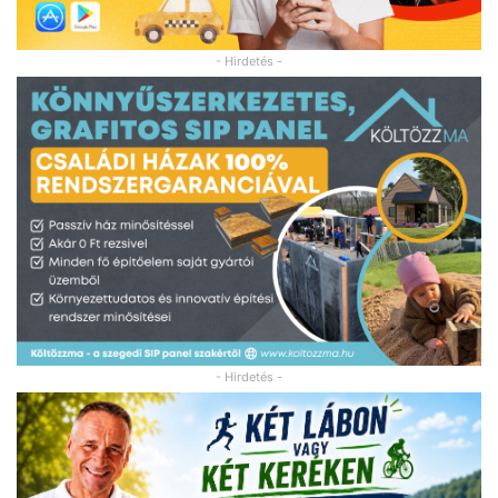
- Hirdetés -
- Hirdetés -