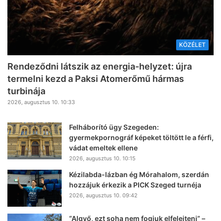
KÖZÉLET
Rendeződni látszik az energia-helyzet: újra
termelni kezd a Paksi Atomerőmű hármas
turbinája
2026, augusztus 10. 10:33
Felháborító ügy Szegeden:
gyermekpornográf képeket töltött le a férfi,
vádat emeltek ellene
2026, augusztus 10. 10:15
Kézilabda-lázban ég Mórahalom, szerdán
hozzájuk érkezik a PICK Szeged turnéja
2026, augusztus 10. 09:42
“Algyő, ezt soha nem fogjuk elfelejteni” –