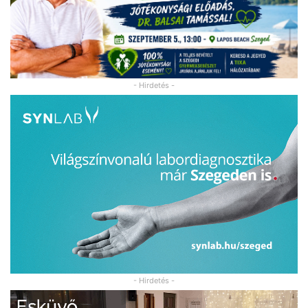
- Hirdetés -
- Hirdetés -