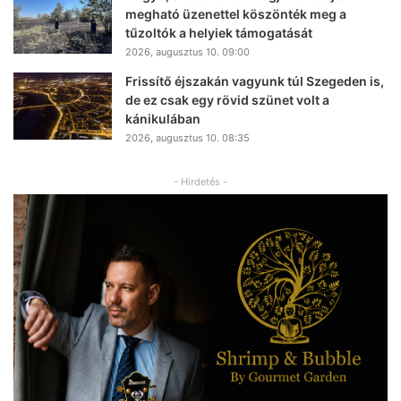
megható üzenettel köszönték meg a
tűzoltók a helyiek támogatását
2026, augusztus 10. 09:00
Frissítő éjszakán vagyunk túl Szegeden is,
de ez csak egy rövid szünet volt a
kánikulában
2026, augusztus 10. 08:35
- Hirdetés -