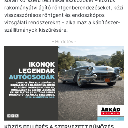
során korszerű technikai eszközöket – köztük
rakományátvilágító röntgenberendezéseket, kézi
visszaszórásos röntgent és endoszkópos
vizsgálati rendszereket – alkalmaz a kábítószer-
szállítmányok kiszűrésére.
- Hirdetés -
KÖZÖS FELLÉPÉS A SZERVEZETT BŰNÖZÉS