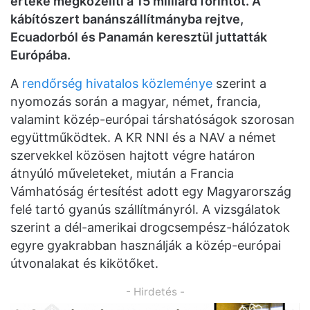
értéke megközelíti a 15 milliárd forintot. A
kábítószert banánszállítmányba rejtve,
Ecuadorból és Panamán keresztül juttatták
Európába.
A
rendőrség hivatalos közleménye
szerint a
nyomozás során a magyar, német, francia,
valamint közép-európai társhatóságok szorosan
együttműködtek. A KR NNI és a NAV a német
szervekkel közösen hajtott végre határon
átnyúló műveleteket, miután a Francia
Vámhatóság értesítést adott egy Magyarország
felé tartó gyanús szállítmányról. A vizsgálatok
szerint a dél-amerikai drogcsempész-hálózatok
egyre gyakrabban használják a közép-európai
útvonalakat és kikötőket.
- Hirdetés -