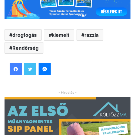
drogfogás
kiemelt
razzia
Rendőrség
Facebook
Twitter
Messenger
- Hirdetés -