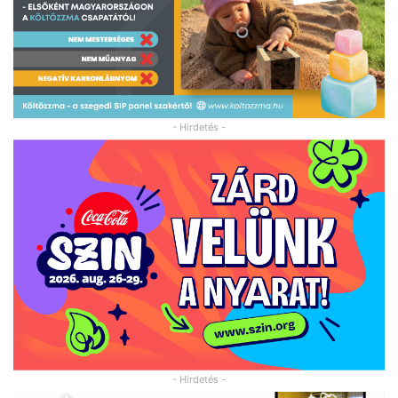
- Hirdetés -
- Hirdetés -