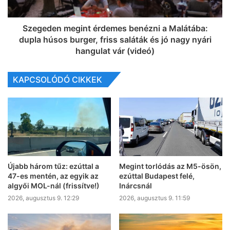
Szegeden megint érdemes benézni a Malátába:
dupla húsos burger, friss saláták és jó nagy nyári
hangulat vár (videó)
KAPCSOLÓDÓ CIKKEK
Újabb három tűz: ezúttal a
Megint torlódás az M5-ösön,
47-es mentén, az egyik az
ezúttal Budapest felé,
algyői MOL-nál (frissítve!)
Inárcsnál
2026, augusztus 9. 12:29
2026, augusztus 9. 11:59