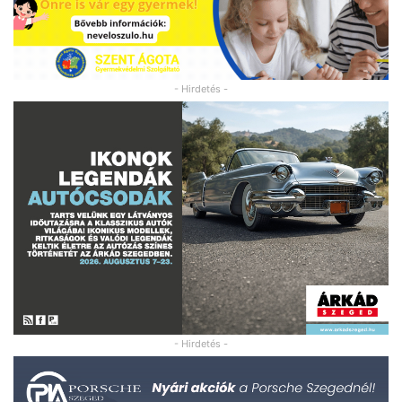
- Hirdetés -
- Hirdetés -