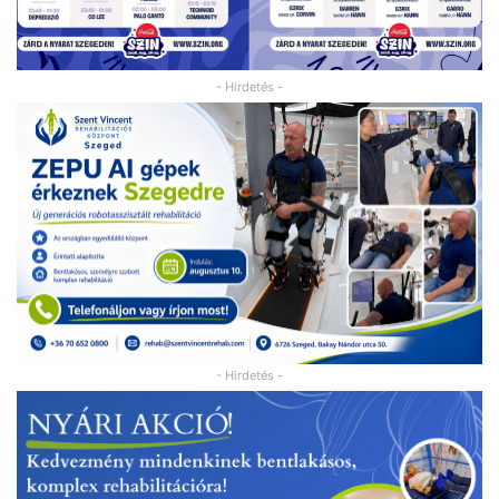
- Hirdetés -
- Hirdetés -