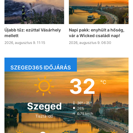
Újabb tűz: ezúttal Vásárhely
Napi pakk: enyhült a hőség,
mellett
vár a Wicked családi nap!
2026, augusztus 9. 11:15
2026, augusztus 9. 06:30
SZEGED365 IDŐJÁRÁS
32
℃
Szeged
36º - 25º
26%
0.75 km/h
Tiszta idő