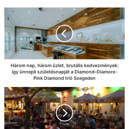
Frissítő éjszakán vagyunk túl Szegeden
is, de ez csak egy rövid szünet volt a
kánikulában
Három nap, három üzlet, brutális kedvezmények:
így ünnepli születésnapját a Diamond–Diamore-
Pink Diamond trió Szegeden