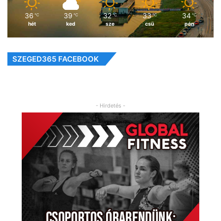
36
39
32
33
34
℃
℃
℃
℃
℃
hét
ked
sze
csü
pén
SZEGED365 FACEBOOK
- Hirdetés -