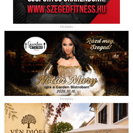
- Hirdetés -
- Hirdetés -