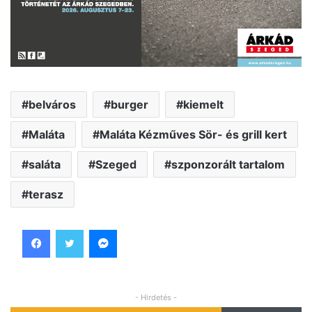
belváros
burger
kiemelt
Maláta
Maláta Kézműves Sör- és grill kert
saláta
Szeged
szponzorált tartalom
terasz
Facebook
Twitter
Messenger
- Hirdetés -