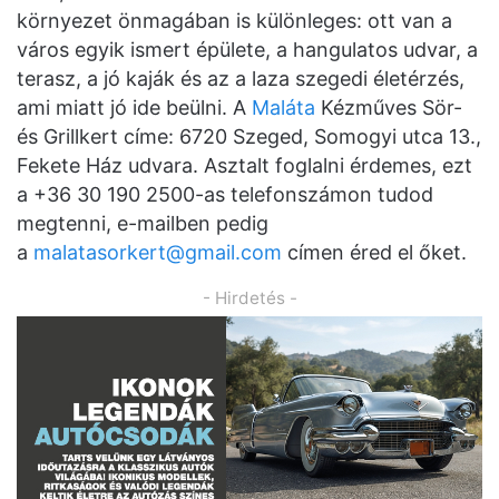
környezet önmagában is különleges: ott van a
város egyik ismert épülete, a hangulatos udvar, a
terasz, a jó kaják és az a laza szegedi életérzés,
ami miatt jó ide beülni. A
Maláta
Kézműves Sör-
és Grillkert címe: 6720 Szeged, Somogyi utca 13.,
Fekete Ház udvara. Asztalt foglalni érdemes, ezt
a +36 30 190 2500-as telefonszámon tudod
megtenni, e-mailben pedig
a
malatasorkert@gmail.com
címen éred el őket.
- Hirdetés -