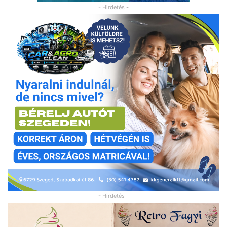
- Hirdetés -
- Hirdetés -