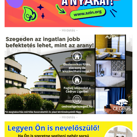
- Hirdetés -
- Hirdetés -