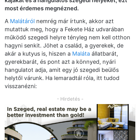
kajákat és a hangulatos szegedi helyeket, ezt
most érdemes megnézned.
A
Malátáról
nemrég már írtunk, akkor azt
mutattuk meg, hogy a Fekete Ház udvarában
működő szegedi helyre tényleg nem kell otthon
hagyni senkit. Jöhet a család, a gyerekek, de
akár a kutyus is, hiszen a
Maláta
állatbarát,
gyerekbarát, és pont azt a könnyed, nyári
hangulatot adja, amit egy jó szegedi beülős
helytől várunk. Ha lemaradtál róla, itt tudod
visszanézni:
- Hirdetés -