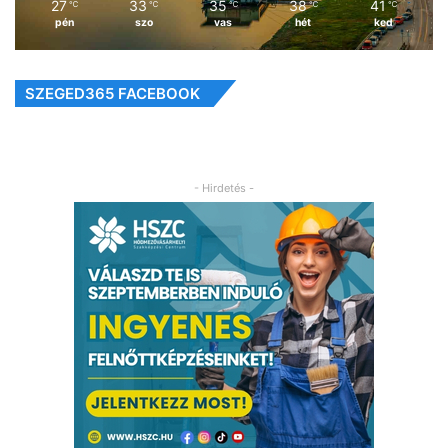
27
33
35
38
41
℃
℃
℃
℃
℃
pén
szo
vas
hét
ked
SZEGED365 FACEBOOK
- Hirdetés -