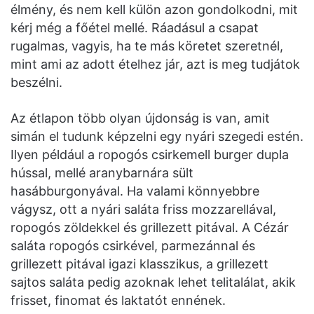
élmény, és nem kell külön azon gondolkodni, mit
kérj még a főétel mellé. Ráadásul a csapat
rugalmas, vagyis, ha te más köretet szeretnél,
mint ami az adott ételhez jár, azt is meg tudjátok
beszélni.
Az étlapon több olyan újdonság is van, amit
simán el tudunk képzelni egy nyári szegedi estén.
Ilyen például a ropogós csirkemell burger dupla
hússal, mellé aranybarnára sült
hasábburgonyával. Ha valami könnyebbre
vágysz, ott a nyári saláta friss mozzarellával,
ropogós zöldekkel és grillezett pitával. A Cézár
saláta ropogós csirkével, parmezánnal és
grillezett pitával igazi klasszikus, a grillezett
sajtos saláta pedig azoknak lehet telitalálat, akik
frisset, finomat és laktatót ennének.