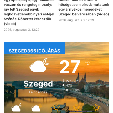
vászon és rengeteg mosoly:
hőséget sem bírod: mutatunk
így telt Szeged egyik
egy árnyékos menedéket
legközvetlenebb nyári estéje!
Szeged belvárosában (videó)
Szénási Róbertet kérdeztük
2026, augusztus 3. 12:29
(videó)
2026, augusztus 3. 13:22
SZEGED365 IDŐJÁRÁS
27
℃
Szeged
27º - 26º
47%
8.88 km/h
Felhősödés