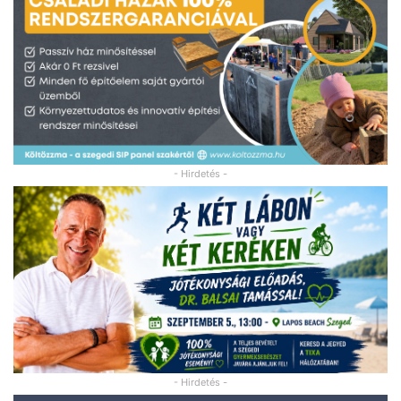
- Hirdetés -
- Hirdetés -