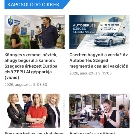
KAPCSOLÓDÓ CIKKEK
Könnyes szemmel nézték,
Cserben hagyott a verda? Az
ahogy begurul a kamion:
Autóbérlés Szeged
Szegedre érkezett Európa
megmenti a családi vakációt!
első ZEPU AI gépparkja
2026, augusztus 3. 15:05
(videó)
2026, augusztus 5. 08:30
Egy sportpálya, egy hatalmas
Amikor már az otthoni