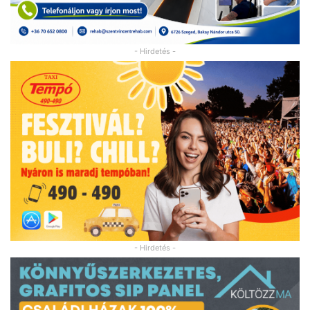
- Hirdetés -
- Hirdetés -