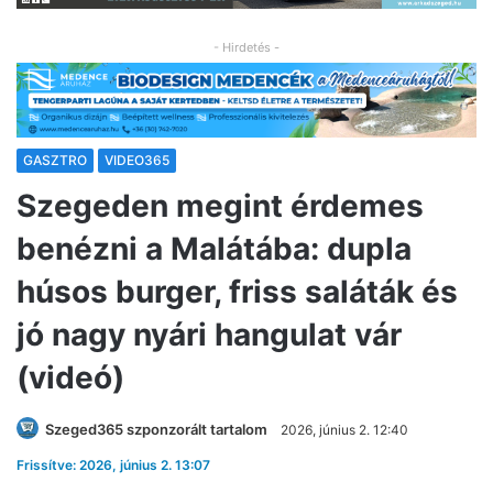
- Hirdetés -
GASZTRO
VIDEO365
Szegeden megint érdemes
benézni a Malátába: dupla
húsos burger, friss saláták és
jó nagy nyári hangulat vár
(videó)
Szeged365 szponzorált tartalom
2026, június 2. 12:40
Frissítve: 2026, június 2. 13:07