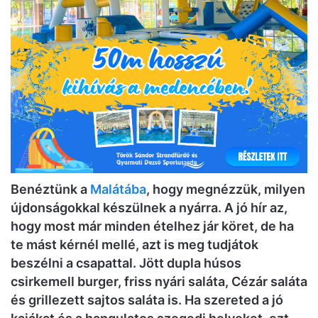
Benéztünk a
Malátába
, hogy megnézzük, milyen
újdonságokkal készülnek a nyárra. A jó hír az,
hogy most már minden ételhez jár köret, de ha
te mást kérnél mellé, azt is meg tudjátok
beszélni a csapattal. Jött dupla húsos
csirkemell burger, friss nyári saláta, Cézár saláta
és grillezett sajtos saláta is. Ha szereted a jó