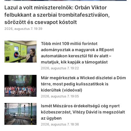
Lazul a volt miniszterelnök: Orbán Viktor
felbukkant a szerbiai trombitafesztiválon,
sörözött és csevapot kóstolt
2026, augusztus 7. 19:39
Több mint 109 millió forintot
adományoztak a magyarok a REpont
automatákon keresztül fél év alatt –
mutatjuk, kik kapják a támogatást
2026, augusztus 7. 19:22
Már megérkeztek a Wicked díszletei a Dóm
térre, most pedig kulisszatitkok is
kiderültek (videóval)
2026, augusztus 7. 19:05
Ismét Mészáros érdekeltségű cég nyert
közbeszerzést, Vitézy Dávid is megszólalt
az ügyben
2026, augusztus 7. 18:36