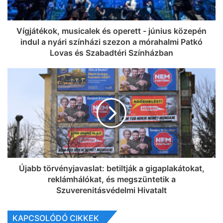
Vígjátékok, musicalek és operett - június közepén
indul a nyári színházi szezon a mórahalmi Patkó
Lovas és Szabadtéri Színházban
Újabb törvényjavaslat: betiltják a gigaplakátokat,
reklámhálókat, és megszüntetik a
Szuverenitásvédelmi Hivatalt
KAPCSOLÓDÓ CIKKEK