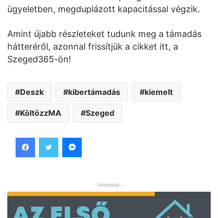
ügyeletben, megduplázott kapacitással végzik.
Amint újabb részleteket tudunk meg a támadás
hátteréről, azonnal frissítjük a cikket itt, a
Szeged365-ön!
Deszk
kibertámadás
kiemelt
KöltözzMA
Szeged
Facebook
Twitter
Messenger
- Hirdetés -