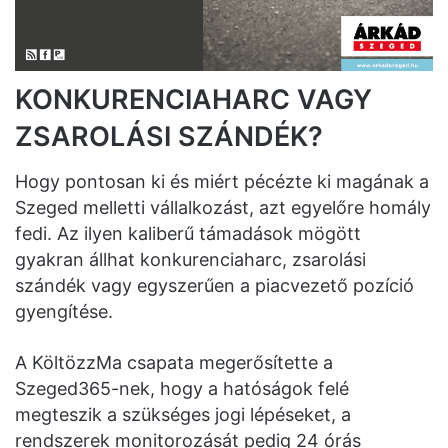
KONKURENCIAHARC VAGY
ZSAROLÁSI SZÁNDÉK?
Hogy pontosan ki és miért pécézte ki magának a
Szeged melletti vállalkozást, azt egyelőre homály
fedi. Az ilyen kaliberű támadások mögött
gyakran állhat konkurenciaharc, zsarolási
szándék vagy egyszerűen a piacvezető pozíció
gyengítése.
A KöltözzMa csapata megerősítette a
Szeged365-nek, hogy a hatóságok felé
megteszik a szükséges jogi lépéseket, a
rendszerek monitorozását pedig 24 órás