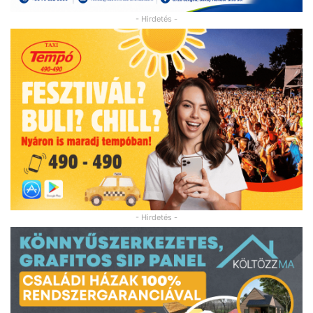
- Hirdetés -
- Hirdetés -