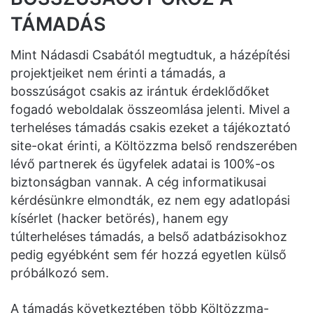
TÁMADÁS
Mint Nádasdi Csabától megtudtuk, a házépítési
projektjeiket nem érinti a támadás, a
bosszúságot csakis az irántuk érdeklődőket
fogadó weboldalak összeomlása jelenti. Mivel a
terheléses támadás csakis ezeket a tájékoztató
site-okat érinti, a Költözzma belső rendszerében
lévő partnerek és ügyfelek adatai is 100%-os
biztonságban vannak. A cég informatikusai
kérdésünkre elmondták, ez nem egy adatlopási
kísérlet (hacker betörés), hanem egy
túlterheléses támadás, a belső adatbázisokhoz
pedig egyébként sem fér hozzá egyetlen külső
próbálkozó sem.
A támadás következtében több Költözzma-