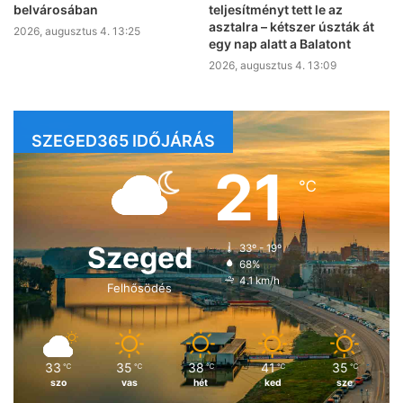
belvárosában
teljesítményt tett le az
asztalra – kétszer úszták át
2026, augusztus 4. 13:25
egy nap alatt a Balatont
2026, augusztus 4. 13:09
SZEGED365 IDŐJÁRÁS
21
℃
Szeged
33º - 19º
68%
4.1 km/h
Felhősödés
33
35
38
41
35
℃
℃
℃
℃
℃
szo
vas
hét
ked
sze