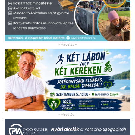
- Hirdetés -
- Hirdetés -