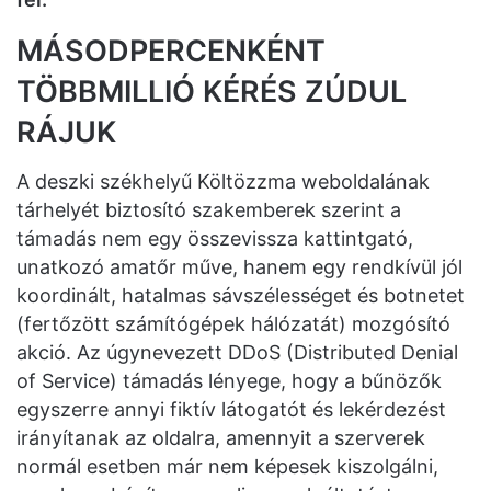
MÁSODPERCENKÉNT
TÖBBMILLIÓ KÉRÉS ZÚDUL
RÁJUK
A deszki székhelyű Költözzma weboldalának
tárhelyét biztosító szakemberek szerint a
támadás nem egy összevissza kattintgató,
unatkozó amatőr műve, hanem egy rendkívül jól
koordinált, hatalmas sávszélességet és botnetet
(fertőzött számítógépek hálózatát) mozgósító
akció. Az úgynevezett DDoS (Distributed Denial
of Service) támadás lényege, hogy a bűnözők
egyszerre annyi fiktív látogatót és lekérdezést
irányítanak az oldalra, amennyit a szerverek
normál esetben már nem képesek kiszolgálni,