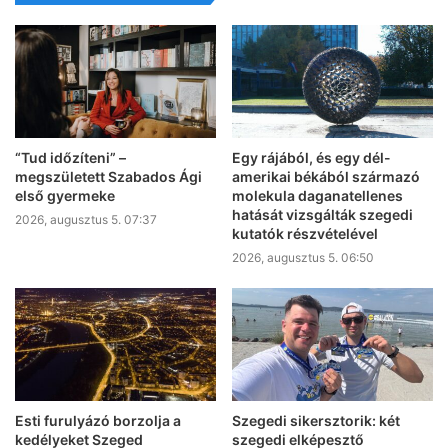
“Tud időzíteni” –
Egy rájából, és egy dél-
megszületett Szabados Ági
amerikai békából származó
első gyermeke
molekula daganatellenes
hatását vizsgálták szegedi
2026, augusztus 5. 07:37
kutatók részvételével
2026, augusztus 5. 06:50
Esti furulyázó borzolja a
Szegedi sikersztorik: két
kedélyeket Szeged
szegedi elképesztő