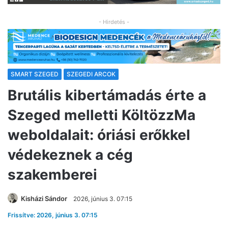
- Hirdetés -
SMART SZEGED
SZEGEDI ARCOK
Brutális kibertámadás érte a
Szeged melletti KöltözzMa
weboldalait: óriási erőkkel
védekeznek a cég
szakemberei
Kisházi Sándor
2026, június 3. 07:15
Frissítve: 2026, június 3. 07:15