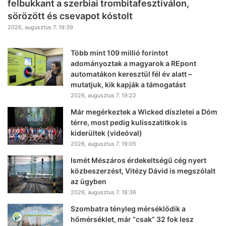
felbukkant a szerbiai trombitafesztiválon,
sörözött és csevapot kóstolt
2026, augusztus 7. 19:39
Több mint 109 millió forintot
adományoztak a magyarok a REpont
automatákon keresztül fél év alatt –
mutatjuk, kik kapják a támogatást
2026, augusztus 7. 19:22
Már megérkeztek a Wicked díszletei a Dóm
térre, most pedig kulisszatitkok is
kiderültek (videóval)
2026, augusztus 7. 19:05
Ismét Mészáros érdekeltségű cég nyert
közbeszerzést, Vitézy Dávid is megszólalt
az ügyben
2026, augusztus 7. 18:36
Szombatra tényleg mérséklődik a
hőmérséklet, már “csak” 32 fok lesz