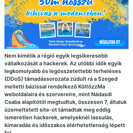
Nem kímélik a régió egyik legsikeresebb
vállalkozását a hackerek. Az utóbbi idők egyik
legkomolyabb és legösszetettebb terheléses
(DDoS) támadássorozata zúdult rá a Szeged
melletti bázissal rendelkező KöltözzMa
weboldalaira és szervereire, mint Nádasdi
Csaba alapítótól megtudtuk, összesen 7, általuk
üzemeltetett site-ot támadtak meg eddig
ismeretlen hackerek, amelyeknél lassulás,
kimaradás és időszakos elérhetetlenség lépett
fel.