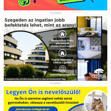
- Hirdetés -
- Hirdetés -