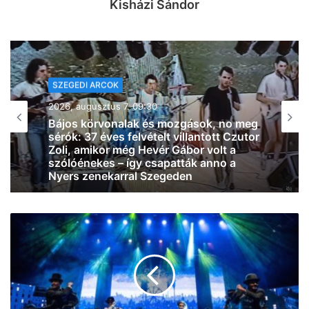
Kisházi Sándor
SZEGEDI ARCOK
2026, augusztus 7. 07:58
Le a kalappal: az SZTE Mérnöki Kar
csapata Franciaországot is
meghódíthatja, Magyarországot és
Szegedet képviselhetik az európai
döntőben