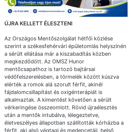
ÚJRA KELLETT ÉLESZTENI
Az Országos Mentőszolgálat hétfői közlése
szerint a székesfehérvári épületomlás helyszínén
a sérült ellátása már a kiszabadítás közben
megkezdődött. Az OMSZ Hunor
mentőcsapathoz is tartozó bajtársai
védőfelszerelésben, a törmelék között kúszva
elérték a romok alá szorult férfit, akinél
fájdalomcsillapítást és oxigénterápiát is
alkalmaztak. A kimentést követően a sérült
vérkeringése összeomlott. Rövid újraélesztés
után a mentők intubálva, lélegeztetve,
életveszélyes állapotban szállították kórházba a
férfit, aki alsó végtagi és medencetáji, belső