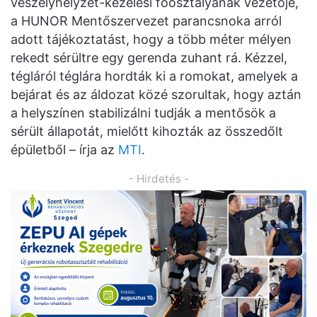
veszélyhelyzet-kezelési főosztályának vezetője,
a HUNOR Mentőszervezet parancsnoka arról
adott tájékoztatást, hogy a több méter mélyen
rekedt sérültre egy gerenda zuhant rá. Kézzel,
tégláról téglára hordták ki a romokat, amelyek a
bejárat és az áldozat közé szorultak, hogy aztán
a helyszínen stabilizálni tudják a mentősök a
sérült állapotát, mielőtt kihozták az összedőlt
épületből – írja az
MTI
.
- Hirdetés -