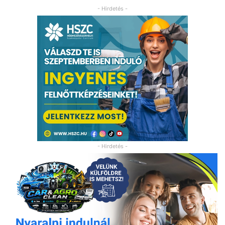
- Hirdetés -
- Hirdetés -