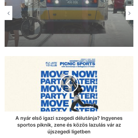
MINDENMÁS
MINDENMÁS
2026, augusztus 8. 13:39
2026, augusztus 8. 13:58
Tetejére borult egy autó Csongrád és
Gátér között
Újabb tahó parkolás: megint
akadályozták a tram-train-t
A nyár első igazi szegedi délutánja? Ingyenes
sportos piknik, zene és közös lazulás vár az
újszegedi ligetben