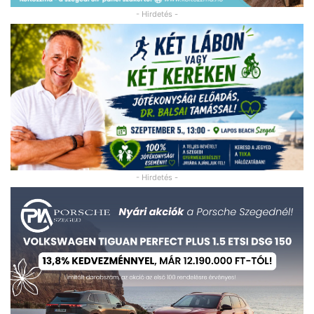
- Hirdetés -
- Hirdetés -