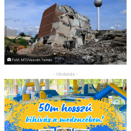
Fotó: MTI/Vasvári Tamás
- Hirdetés -