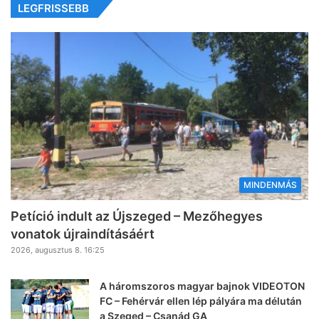
LEGFRISSEBB
MINDENMÁS
Petíció indult az Újszeged – Mezőhegyes
vonatok újraindításáért
2026, augusztus 8. 16:25
A háromszoros magyar bajnok VIDEOTON
FC – Fehérvár ellen lép pályára ma délután
a Szeged – Csanád GA