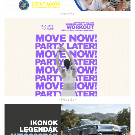
- Hirdetés -
- Hirdetés -