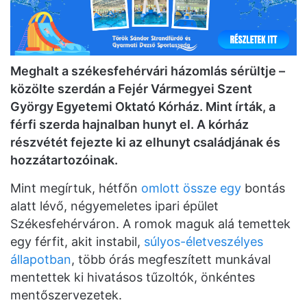
Meghalt a székesfehérvári házomlás sérültje –
közölte szerdán a Fejér Vármegyei Szent
György Egyetemi Oktató Kórház. Mint írták, a
férfi szerda hajnalban hunyt el. A kórház
részvétét fejezte ki az elhunyt családjának és
hozzátartozóinak.
Mint megírtuk, hétfőn
omlott össze egy
bontás
alatt lévő, négyemeletes ipari épület
Székesfehérváron. A romok maguk alá temettek
egy férfit, akit instabil,
súlyos-életveszélyes
állapotban
, több órás megfeszített munkával
mentettek ki hivatásos tűzoltók, önkéntes
mentőszervezetek.