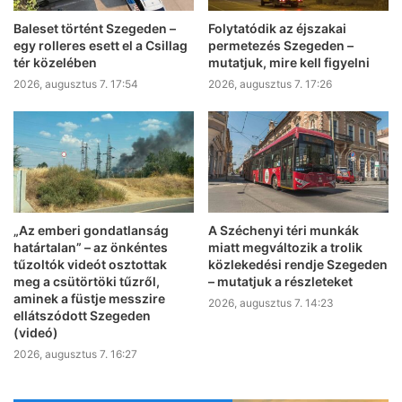
Baleset történt Szegeden –
Folytatódik az éjszakai
egy rolleres esett el a Csillag
permetezés Szegeden –
tér közelében
mutatjuk, mire kell figyelni
2026, augusztus 7. 17:54
2026, augusztus 7. 17:26
„Az emberi gondatlanság
A Széchenyi téri munkák
határtalan” – az önkéntes
miatt megváltozik a trolik
tűzoltók videót osztottak
közlekedési rendje Szegeden
meg a csütörtöki tűzről,
– mutatjuk a részleteket
aminek a füstje messzire
2026, augusztus 7. 14:23
ellátszódott Szegeden
(videó)
2026, augusztus 7. 16:27