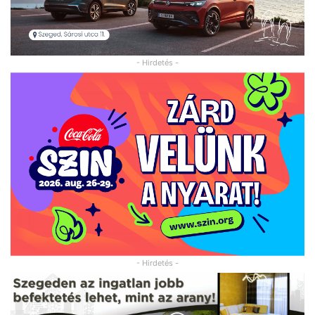
- Hirdetés -
- Hirdetés -