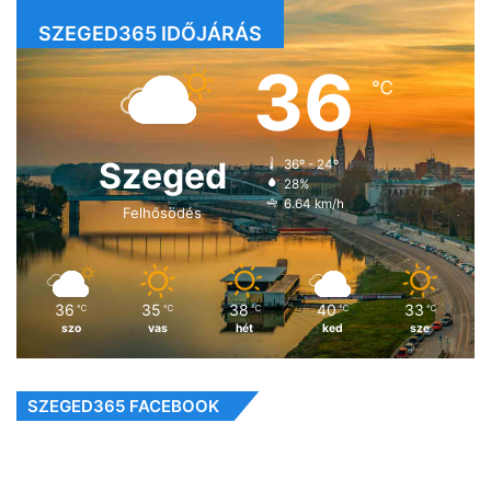
SZEGED365 IDŐJÁRÁS
36
℃
Szeged
36º - 24º
28%
6.64 km/h
Felhősödés
36
35
38
40
33
℃
℃
℃
℃
℃
szo
vas
hét
ked
sze
SZEGED365 FACEBOOK