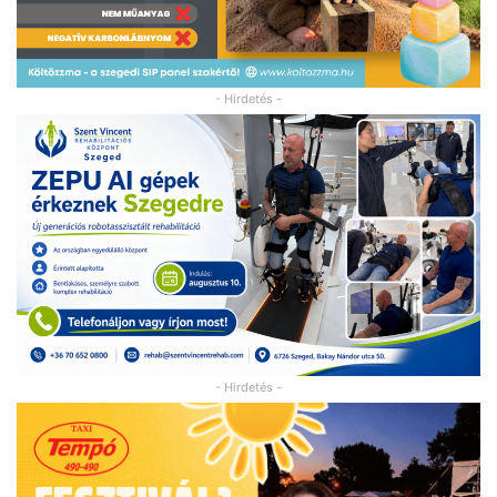
- Hirdetés -
- Hirdetés -