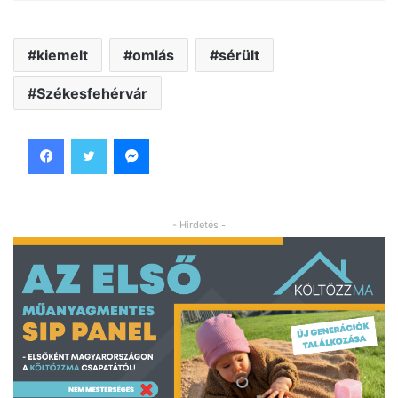
kiemelt
omlás
sérült
Székesfehérvár
Facebook
Twitter
Messenger
- Hirdetés -