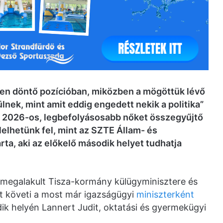
en döntő pozícióban, miközben a mögöttük lévő
lnek, mint amit eddig engedett nekik a politika”
 2026-os, legbefolyásosabb nőket összegyűjtő
lelhetünk fel, mint az SZTE Állam- és
a, aki az előkelő második helyet tudhatja
g megalakult Tisza-kormány külügyminisztere és
őt követi a most már igazságügyi
miniszterként
ik helyén Lannert Judit, oktatási és gyermekügyi