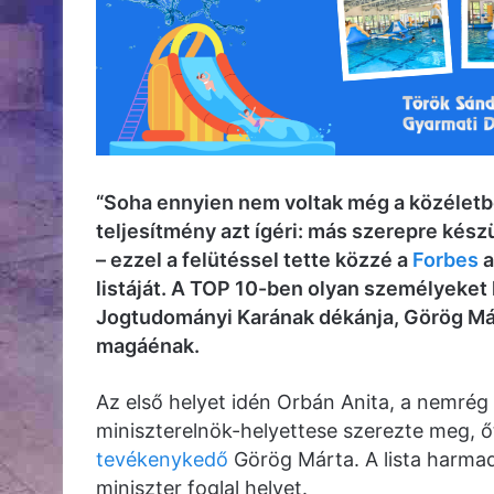
“Soha ennyien nem voltak még a közéletb
teljesítmény azt ígéri: más szerepre készü
– ezzel a felütéssel tette közzé a
Forbes
a
listáját. A TOP 10-ben olyan személyeket 
Jogtudományi Karának dékánja, Görög Márt
magáénak.
Az első helyet idén Orbán Anita, a nemré
miniszterelnök-helyettese szerezte meg, 
tevékenykedő
Görög Márta. A lista harmad
miniszter foglal helyet.