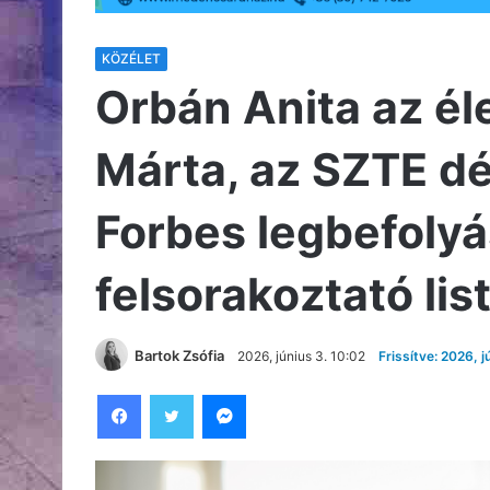
KÖZÉLET
Orbán Anita az él
Márta, az SZTE dék
Forbes legbefoly
felsorakoztató lis
Bartok Zsófia
2026, június 3. 10:02
Frissítve: 2026, j
Facebook
Twitter
Messenger