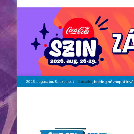
László
2026, augusztus 8., szombat
, boldog névnapot kív