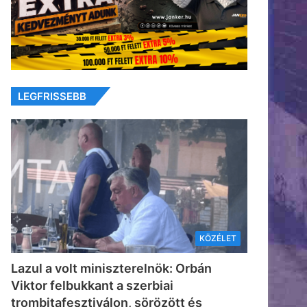
LEGFRISSEBB
KÖZÉLET
Lazul a volt miniszterelnök: Orbán
Viktor felbukkant a szerbiai
trombitafesztiválon, sörözött és