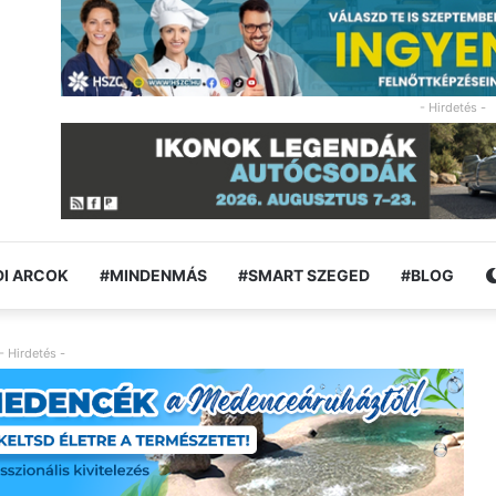
- Hirdetés -
I ARCOK
#MINDENMÁS
#SMART SZEGED
#BLOG
- Hirdetés -