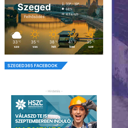
Szeged
33º - 19º
68%
4.1 km/h
Felhősödés
33
35
38
41
35
℃
℃
℃
℃
℃
szo
vas
hét
ked
sze
SZEGED365 FACEBOOK
- Hirdetés -