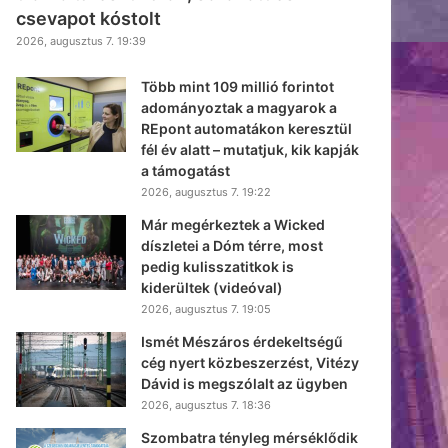
csevapot kóstolt
2026, augusztus 7. 19:39
Több mint 109 millió forintot
adományoztak a magyarok a
REpont automatákon keresztül
fél év alatt – mutatjuk, kik kapják
a támogatást
2026, augusztus 7. 19:22
Már megérkeztek a Wicked
díszletei a Dóm térre, most
pedig kulisszatitkok is
kiderültek (videóval)
2026, augusztus 7. 19:05
Ismét Mészáros érdekeltségű
cég nyert közbeszerzést, Vitézy
Dávid is megszólalt az ügyben
2026, augusztus 7. 18:36
Szombatra tényleg mérséklődik