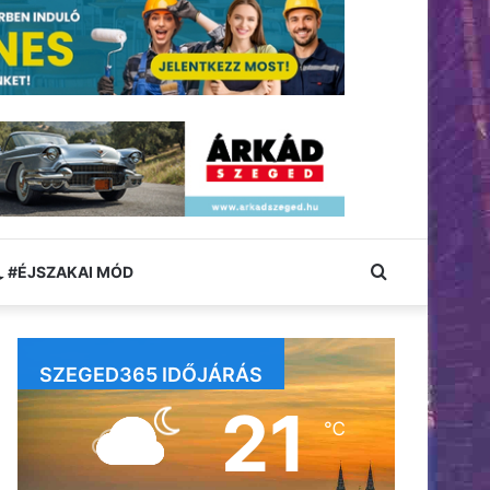
Keresés:
#ÉJSZAKAI MÓD
SZEGED365 IDŐJÁRÁS
21
℃