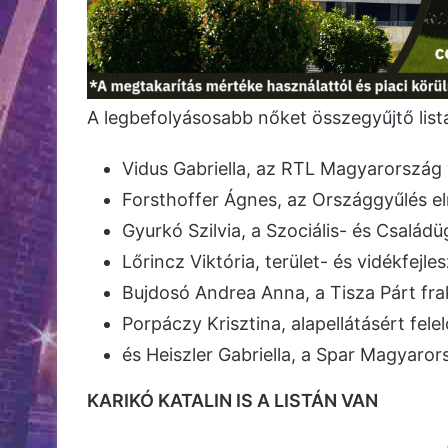
A legbefolyásosabb nőket összegyűjtő listá
Vidus Gabriella, az RTL Magyarország 
Forsthoffer Ágnes, az Országgyűlés eln
Gyurkó Szilvia, a Szociális- és Családü
Lőrincz Viktória, terület- és vidékfejles
Bujdosó Andrea Anna, a Tisza Párt fra
Porpáczy Krisztina, alapellátásért felel
és Heiszler Gabriella, a Spar Magyaror
KARIKÓ KATALIN IS A LISTÁN VAN