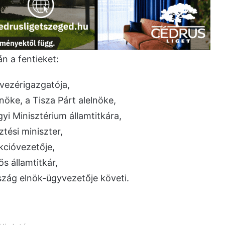
n a fentieket:
vezérigazgatója,
öke, a Tisza Párt alelnöke,
gyi Minisztérium államtitkára,
ztési miniszter,
kcióvezetője,
ős államtitkár,
szág elnök-ügyvezetője követi.