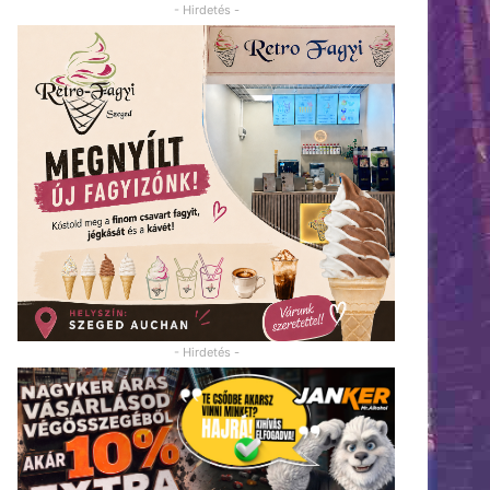
- Hirdetés -
- Hirdetés -