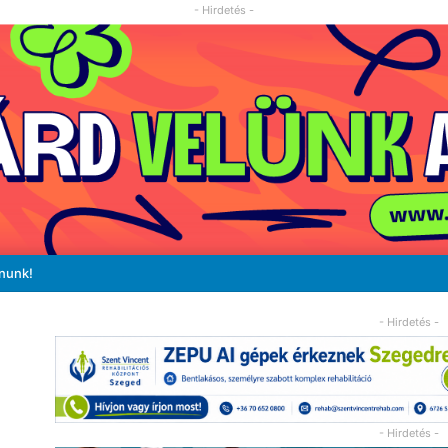
- Hirdetés -
ánunk!
- Hirdetés -
- Hirdetés -