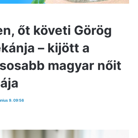
en, őt követi Görög
ánja – kijött a
ásosabb magyar nőit
tája
únius 9. 09:56