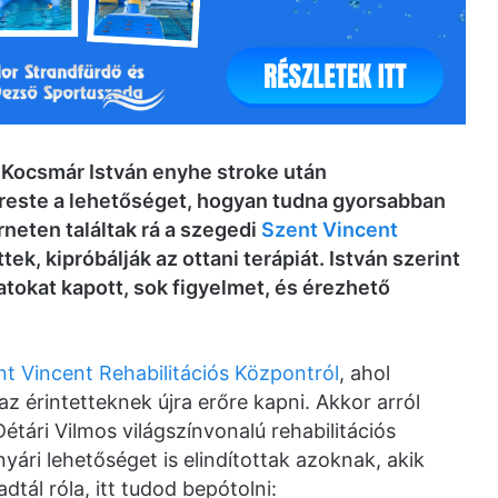
. Kocsmár István enyhe stroke után
reste a lehetőséget, hogyan tudna gyorsabban
rneten találtak rá a szegedi
Szent Vincent
tek, kipróbálják az ottani terápiát. István szerint
atokat kapott, sok figyelmet, és érezhető
t Vincent Rehabilitációs Központról
, ahol
az érintetteknek újra erőre kapni. Akkor arról
étári Vilmos világszínvonalú rehabilitációs
ári lehetőséget is elindítottak azoknak, akik
tál róla, itt tudod bepótolni: