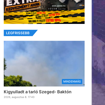
LEGFRISSEBB
MINDENMÁS
Kigyulladt a tarló Szeged- Baktón
2026, augusztus 8. 17:43