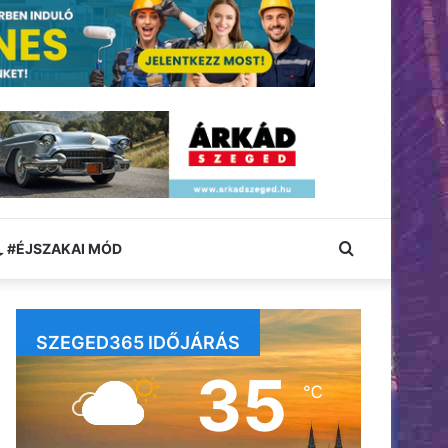
Keresés:
#ÉJSZAKAI MÓD
SZEGED365 IDŐJÁRÁS
35
℃