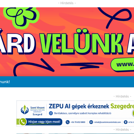
- Hirdetés -
ánunk!
- Hirdetés -
- Hirdetés -