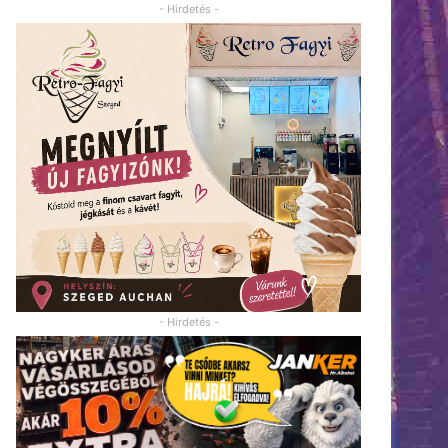
- Hirdetés -
- Hirdetés -