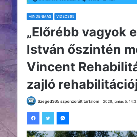
MINDENMÁS
VIDEO365
„Előrébb vagyok e
István őszintén m
Vincent Rehabili
zajló rehabilitáció
Szeged365 szponzorált tartalom
2026, június 5. 14:3
Facebook
Twitter
Messenger