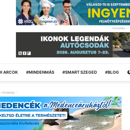
- Hirdetés -
I ARCOK
#MINDENMÁS
#SMART SZEGED
#BLOG
- Hirdetés -