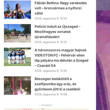
Fábián Bettina: Nagy verekedés
volt – bronzérmes a nyíltvízi
váltó
2026, augusztus 8. 16:54
Petíció indult az Újszeged –
Mezőhegyes vonatok
újraindításáért
2026, augusztus 8. 16:25
A háromszoros magyar bajnok
VIDEOTON FC – Fehérvár ellen
lép pályára ma délután a Szeged
– Csanád GA
2026, augusztus 8. 15:50
Részegen belekötött a
szelfipontba egy srác, és
győztesen jött ki a csatából
2026, augusztus 8. 15:08
- Hirdetés -