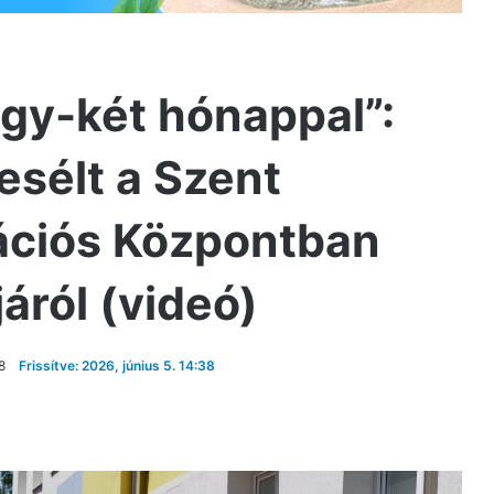
gy-két hónappal”:
esélt a Szent
tációs Központban
járól (videó)
8
Frissítve: 2026, június 5. 14:38