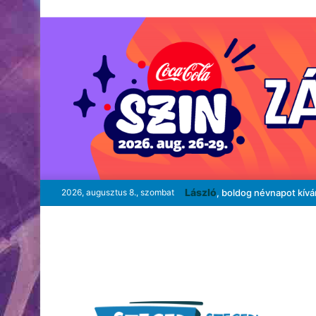
László
2026, augusztus 8., szombat
, boldog névnapot kív