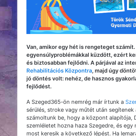
Van, amikor egy hét is rengeteget számít
egyensúlyproblémákkal küzdött, ezért ke
és biztosabban fejlődni. A párjával az inte
Rehabilitációs Központra
, majd úgy döntöt
jó döntés volt: nehéz, de hasznos gyakorl
fejlődést.
A Szeged365-ön nemrég már írtunk a
Szen
sérülés, stroke vagy műtét után segítenek 
számoltunk be, hogy a központ alapítója, D
szemléletet hozna haza Szegedre, és egy ny
most keresik a következő lépést. Ha lemarad