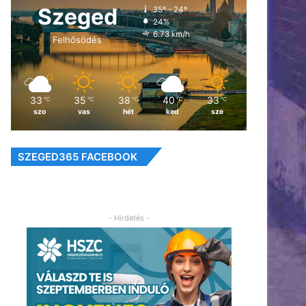
Szeged
35º - 24º
24%
6.73 km/h
Felhősödés
33
35
38
40
33
℃
℃
℃
℃
℃
szo
vas
hét
ked
sze
SZEGED365 FACEBOOK
- Hirdetés -