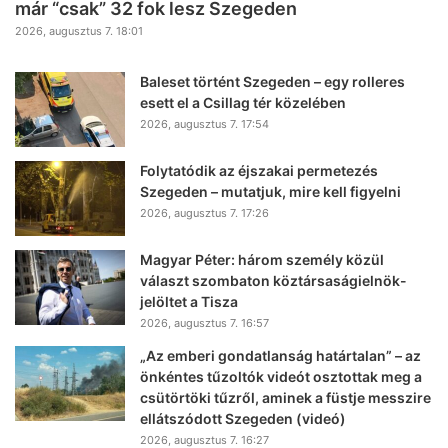
már “csak” 32 fok lesz Szegeden
2026, augusztus 7. 18:01
Baleset történt Szegeden – egy rolleres
esett el a Csillag tér közelében
2026, augusztus 7. 17:54
Folytatódik az éjszakai permetezés
Szegeden – mutatjuk, mire kell figyelni
2026, augusztus 7. 17:26
Magyar Péter: három személy közül
választ szombaton köztársaságielnök-
jelöltet a Tisza
2026, augusztus 7. 16:57
„Az emberi gondatlanság határtalan” – az
önkéntes tűzoltók videót osztottak meg a
csütörtöki tűzről, aminek a füstje messzire
ellátszódott Szegeden (videó)
2026, augusztus 7. 16:27