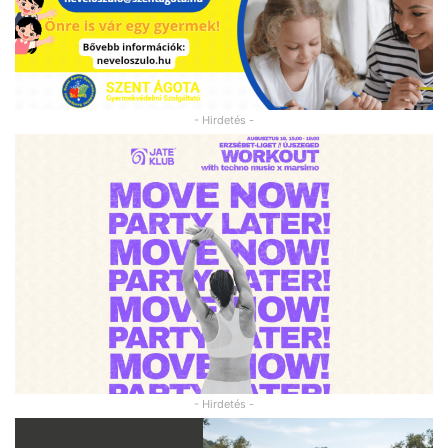
- Hirdetés -
- Hirdetés -