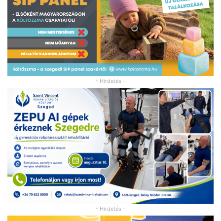
- Hirdetés -
- Hirdetés -