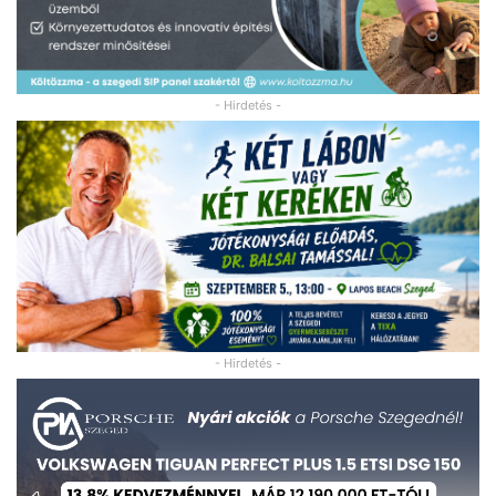
- Hirdetés -
- Hirdetés -