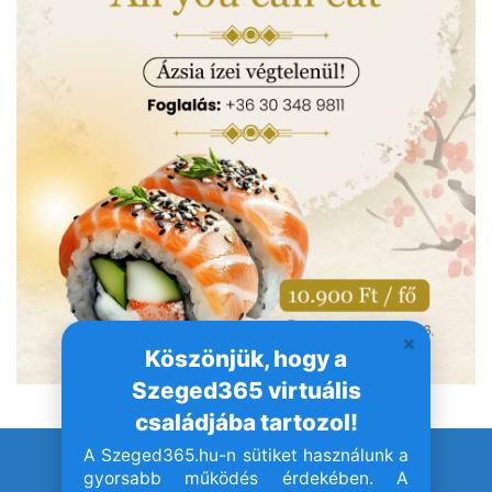
Köszönjük, hogy a
Szeged365 virtuális
családjába tartozol!
A Szeged365.hu-n sütiket használunk a
© Szeged365.hu I Minden jog fenntartva!
gyorsabb működés érdekében. A