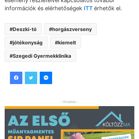
esemény részleteivel kapcsolatos további
információk és elérhetőségek
ITT
érhetők el.
Deszki-tó
horgászverseny
jótékonyság
kiemelt
Szegedi Gyermekklinika
Facebook
Twitter
Messenger
- Hirdetés -