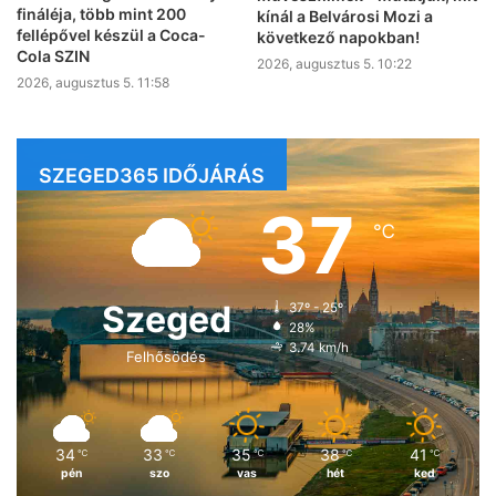
fináléja, több mint 200
kínál a Belvárosi Mozi a
fellépővel készül a Coca-
következő napokban!
Cola SZIN
2026, augusztus 5. 10:22
2026, augusztus 5. 11:58
SZEGED365 IDŐJÁRÁS
37
℃
Szeged
37º - 25º
28%
3.74 km/h
Felhősödés
34
33
35
38
41
℃
℃
℃
℃
℃
pén
szo
vas
hét
ked