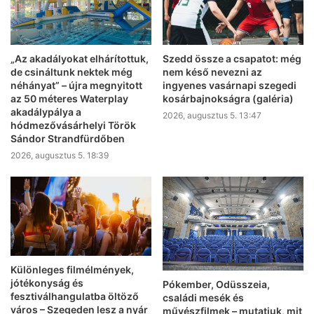
„Az akadályokat elhárítottuk,
Szedd össze a csapatot: még
de csináltunk nektek még
nem késő nevezni az
néhányat” – újra megnyitott
ingyenes vasárnapi szegedi
az 50 méteres Waterplay
kosárbajnokságra (galéria)
akadálypálya a
2026, augusztus 5. 13:47
hódmezővásárhelyi Török
Sándor Strandfürdőben
2026, augusztus 5. 18:39
Különleges filmélmények,
jótékonyság és
Pókember, Odüsszeia,
fesztiválhangulatba öltöző
családi mesék és
város – Szegeden lesz a nyár
művészfilmek – mutatjuk, mit