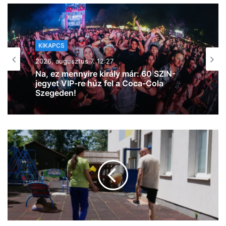
KIKAPCS
2026, augusztus 7. 11:53
Szeged365 Kikapcs: fergeteges bulik,
borkóstoló, Wicked Week, oldtimerek az
Árkádban, kosárbajnokság és
egészségnap – mutatjuk a hétvége
legextrább programjait a Napfény
Városában!