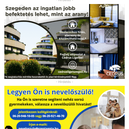
- Hirdetés -
- Hirdetés -