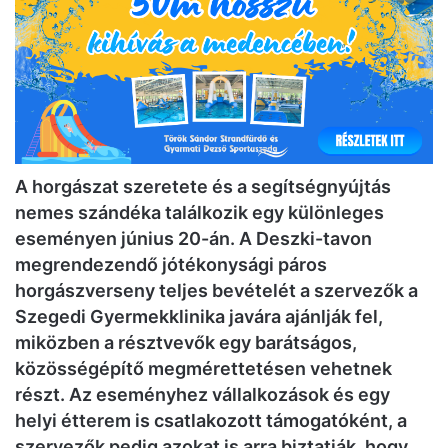
A horgászat szeretete és a segítségnyújtás
nemes szándéka találkozik egy különleges
eseményen június 20-án. A Deszki-tavon
megrendezendő jótékonysági páros
horgászverseny teljes bevételét a szervezők a
Szegedi Gyermekklinika javára ajánlják fel,
miközben a résztvevők egy barátságos,
közösségépítő megmérettetésen vehetnek
részt. Az eseményhez vállalkozások és egy
helyi étterem is csatlakozott támogatóként, a
szervezők pedig azokat is arra biztatják, hogy