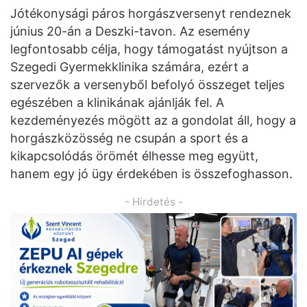
Jótékonysági páros horgászversenyt rendeznek
június 20-án a Deszki-tavon. Az esemény
legfontosabb célja, hogy támogatást nyújtson a
Szegedi Gyermekklinika számára, ezért a
szervezők a versenyből befolyó összeget teljes
egészében a klinikának ajánlják fel. A
kezdeményezés mögött az a gondolat áll, hogy a
horgászközösség ne csupán a sport és a
kikapcsolódás örömét élhesse meg együtt,
hanem egy jó ügy érdekében is összefoghasson.
- Hirdetés -