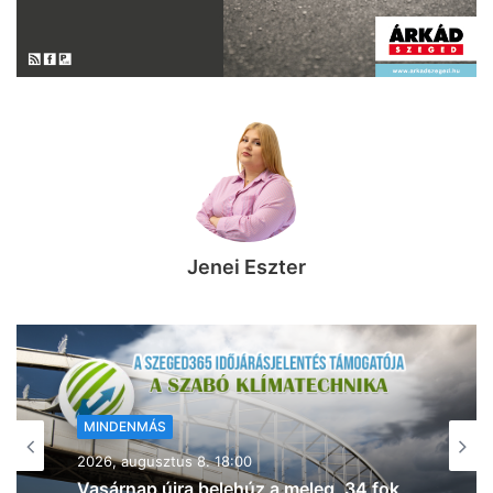
Jenei Eszter
MINDENMÁS
2026, augusztus 8. 17:43
Kigyulladt a tarló Szeged- Baktón –