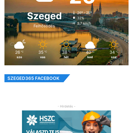
Szeged
26º - 25º
32%
3.7 km/h
Felhősödés
26
35
38
40
34
℃
℃
℃
℃
℃
szo
vas
hét
ked
sze
SZEGED365 FACEBOOK
- Hirdetés -