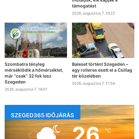
támogatást
2026, augusztus 7. 19:22
Szombatra tényleg
Baleset történt Szegeden –
mérséklődik a hőmérséklet,
egy rolleres esett el a Csillag
már “csak” 32 fok lesz
tér közelében
Szegeden
2026, augusztus 7. 17:54
2026, augusztus 7. 18:01
SZEGED365 IDŐJÁRÁS
26
℃