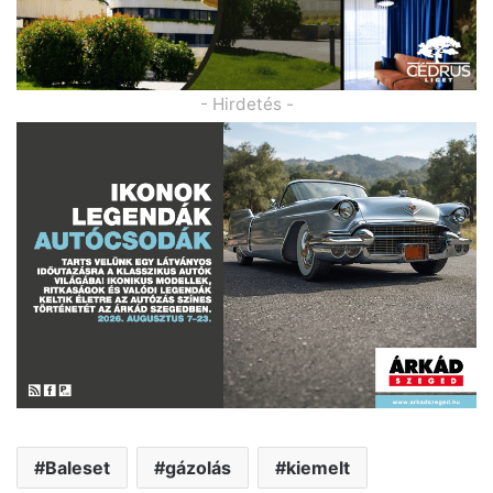
- Hirdetés -
Baleset
gázolás
kiemelt