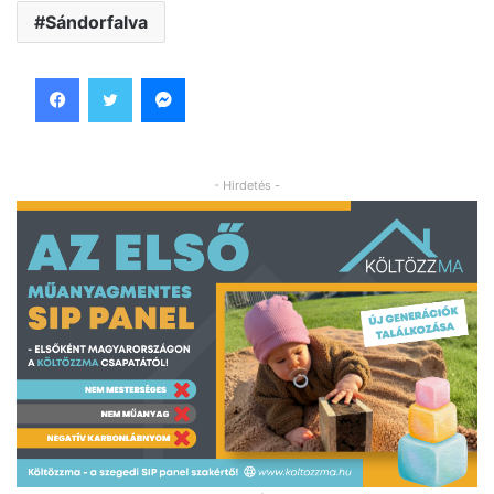
Sándorfalva
Facebook
Twitter
Messenger
- Hirdetés -