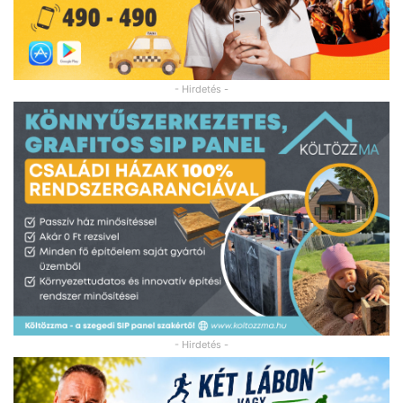
- Hirdetés -
- Hirdetés -