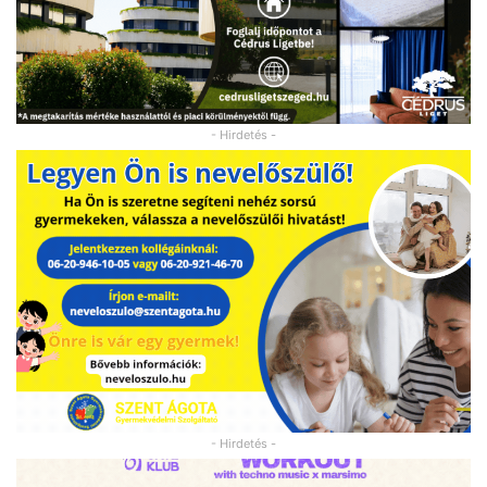
- Hirdetés -
- Hirdetés -