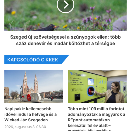
Szeged új szövetségesei a szúnyogok ellen: több
száz denevér és madár költözhet a térségbe
KAPCSOLÓDÓ CIKKEK
Napi pakk: kellemesebb
Több mint 109 millió forintot
idővel indul a hétvége és a
adományoztak a magyarok a
Wicked-láz Szegeden
REpont automatákon
keresztül fél év alatt –
2026, augusztus 8. 06:30
mutatjuk, kik kapják a