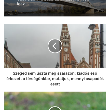
egyre jobban terjed a tűz (frissítve!)
Szeged sem úszta meg szárazon: kiadós eső
érkezett a térségünkbe, mutatjuk, mennyi csapadék
esett