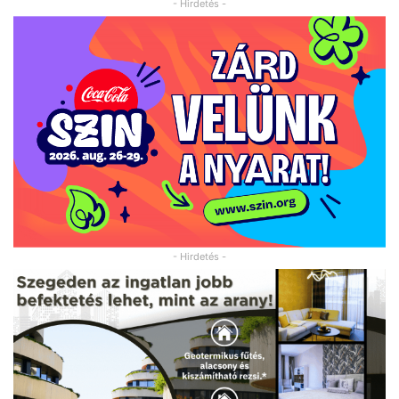
- Hirdetés -
- Hirdetés -