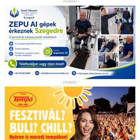
- Hirdetés -
- Hirdetés -