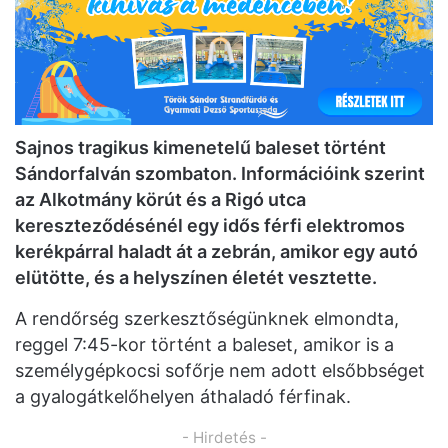
Sajnos tragikus kimenetelű baleset történt
Sándorfalván szombaton. Információink szerint
az Alkotmány körút és a Rigó utca
kereszteződésénél egy idős férfi elektromos
kerékpárral haladt át a zebrán, amikor egy autó
elütötte, és a helyszínen életét vesztette.
A rendőrség szerkesztőségünknek elmondta,
reggel 7:45-kor történt a baleset, amikor is a
személygépkocsi sofőrje nem adott elsőbbséget
a gyalogátkelőhelyen áthaladó férfinak.
- Hirdetés -