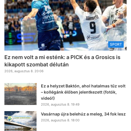
SPORT
Ez nem volt a mi esténk: a PICK és a Grosics is
kikapott szombat délután
2026, augusztus 8. 20:06
Ez a helyzet Baktón, ahol hatalmas tűz volt
– kollégánk élőben jelentkezett (fotók,
videó!)
2026, augusztus 8. 19:49
Vasárnap újra belehúz a meleg, 34 fok lesz
2026, augusztus 8. 18:00