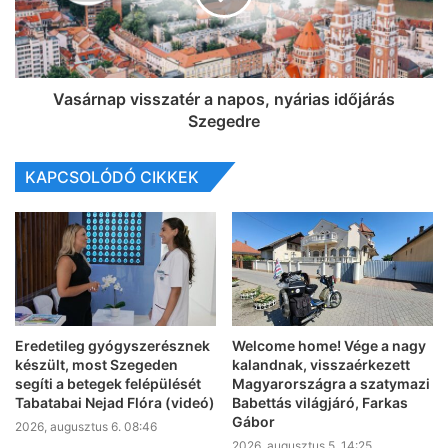
Vasárnap visszatér a napos, nyárias időjárás
Szegedre
KAPCSOLÓDÓ CIKKEK
Eredetileg gyógyszerésznek
Welcome home! Vége a nagy
készült, most Szegeden
kalandnak, visszaérkezett
segíti a betegek felépülését
Magyarországra a szatymazi
Tabatabai Nejad Flóra (videó)
Babettás világjáró, Farkas
Gábor
2026, augusztus 6. 08:46
2026, augusztus 5. 14:25