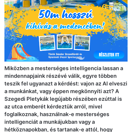
Miközben a mesterséges intelligencia lassan a
mindennapjaink részévé válik, egyre többen
teszik fel ugyanazt a kérdést: vajon az AI elveszi
a munkánkat, vagy éppen megkönnyíti azt? A
Szegedi Pletykák legújabb részében ezúttal is
az utca emberét kérdeztük arról, mivel
foglalkoznak, használnak-e mesterséges
intelligenciát a munkájukban vagy a
hétköznapokban, és tartanak-e attól, hogy