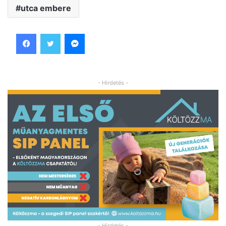
utca embere
Facebook
Twitter
Messenger
- Hirdetés -
- Hirdetés -