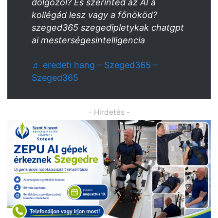
dolgozol? És szerinted az AI a
kollégád lesz vagy a főnököd?
szeged365 szegedipletykak chatgpt
ai mesterségesintelligencia
♬ eredeti hang – Szeged365 –
Szeged365
- Hirdetés -