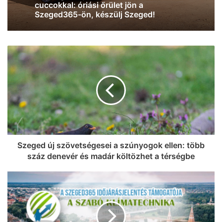
tudtál a sándorfalvi Nádastóról (videó)
Szeged új szövetségesei a szúnyogok ellen: több
száz denevér és madár költözhet a térségbe