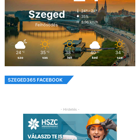
Szeged
24º - 24º
35%
3.96 km/h
Felhősödés
24
35
38
40
34
℃
℃
℃
℃
℃
szo
vas
hét
ked
sze
SZEGED365 FACEBOOK
- Hirdetés -