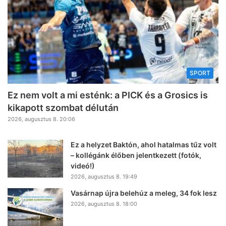
SPORT
Ez nem volt a mi esténk: a PICK és a Grosics is
kikapott szombat délután
2026, augusztus 8. 20:06
Ez a helyzet Baktón, ahol hatalmas tűz volt
– kollégánk élőben jelentkezett (fotók,
videó!)
2026, augusztus 8. 19:49
Vasárnap újra belehúz a meleg, 34 fok lesz
2026, augusztus 8. 18:00