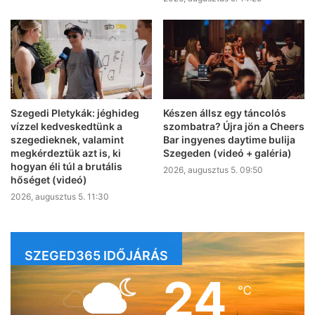
Szegedi Pletykák: jéghideg
Készen állsz egy táncolós
vízzel kedveskedtünk a
szombatra? Újra jön a Cheers
szegedieknek, valamint
Bar ingyenes daytime bulija
megkérdeztük azt is, ki
Szegeden (videó + galéria)
hogyan éli túl a brutális
2026, augusztus 5. 09:50
hőséget (videó)
2026, augusztus 5. 11:30
SZEGED365 IDŐJÁRÁS
24
℃