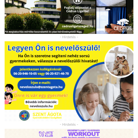
- Hirdetés -
- Hirdetés -