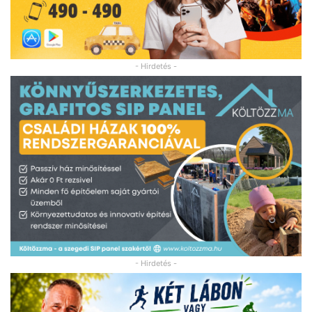
- Hirdetés -
- Hirdetés -