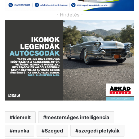
- Hirdetés -
kiemelt
mesterséges intelligencia
munka
Szeged
szegedi pletykák