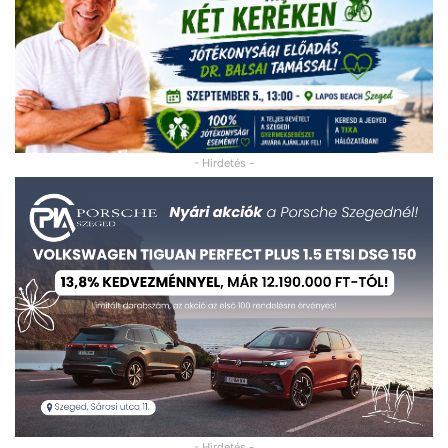
- Hirdetés -
- Hirdetés -