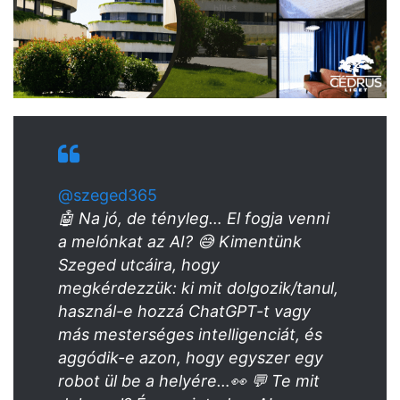
@szeged365
🤖 Na jó, de tényleg… El fogja venni
a melónkat az AI? 😅 Kimentünk
Szeged utcáira, hogy
megkérdezzük: ki mit dolgozik/tanul,
használ-e hozzá ChatGPT-t vagy
más mesterséges intelligenciát, és
aggódik-e azon, hogy egyszer egy
robot ül be a helyére…👀 💬 Te mit