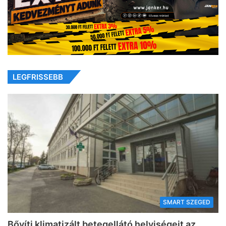
LEGFRISSEBB
SMART SZEGED
Bővíti klimatizált betegellátó helyiségeit az