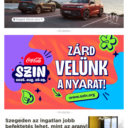
- Hirdetés -
- Hirdetés -