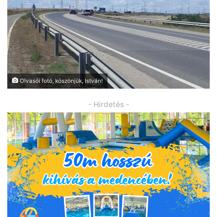
Olvasói fotó, köszönjük, István!
- Hirdetés -