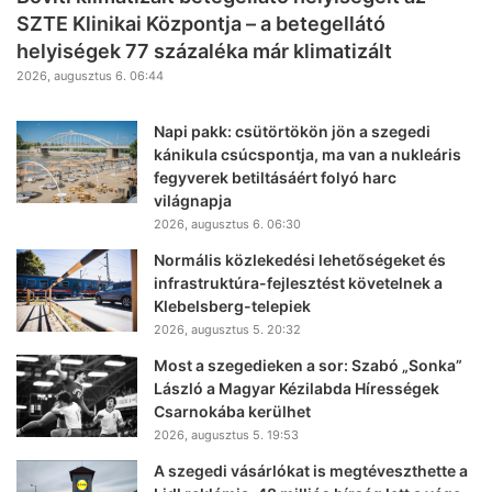
SZTE Klinikai Központja – a betegellátó
helyiségek 77 százaléka már klimatizált
2026, augusztus 6. 06:44
Napi pakk: csütörtökön jön a szegedi
kánikula csúcspontja, ma van a nukleáris
fegyverek betiltásáért folyó harc
világnapja
2026, augusztus 6. 06:30
Normális közlekedési lehetőségeket és
infrastruktúra-fejlesztést követelnek a
Klebelsberg-telepiek
2026, augusztus 5. 20:32
Most a szegedieken a sor: Szabó „Sonka”
László a Magyar Kézilabda Hírességek
Csarnokába kerülhet
2026, augusztus 5. 19:53
A szegedi vásárlókat is megtéveszthette a