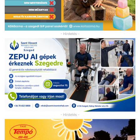
- Hirdetés -
- Hirdetés -