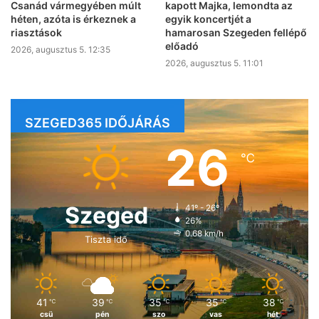
kapott Majka, lemondta az
Csanád vármegyében múlt
egyik koncertjét a
héten, azóta is érkeznek a
hamarosan Szegeden fellépő
riasztások
előadó
2026, augusztus 5. 12:35
2026, augusztus 5. 11:01
SZEGED365 IDŐJÁRÁS
26
℃
Szeged
41º - 26º
26%
0.68 km/h
Tiszta idő
41
39
35
35
38
℃
℃
℃
℃
℃
csü
pén
szo
vas
hét