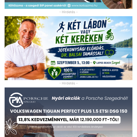
- Hirdetés -
- Hirdetés -