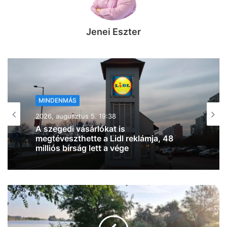
Jenei Eszter
MINDENMÁS
2026, augusztus 5. 19:21
Egyre több a királydinnye a szegedi
kerékpárutak mellett, könnyen defekt
lehet a vége (fotókkal)