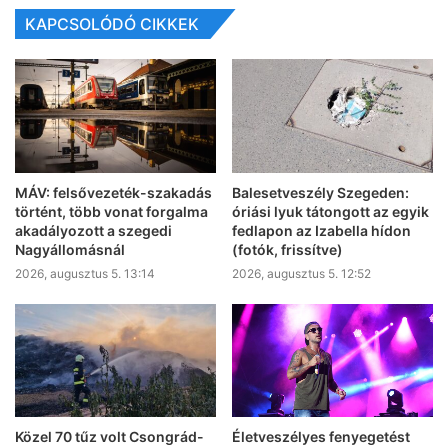
KAPCSOLÓDÓ CIKKEK
MÁV: felsővezeték-szakadás
Balesetveszély Szegeden:
történt, több vonat forgalma
óriási lyuk tátongott az egyik
akadályozott a szegedi
fedlapon az Izabella hídon
Nagyállomásnál
(fotók, frissítve)
2026, augusztus 5. 13:14
2026, augusztus 5. 12:52
Életveszélyes fenyegetést
Közel 70 tűz volt Csongrád-