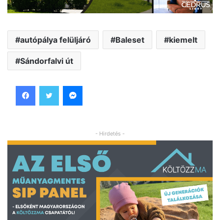
autópálya felüljáró
Baleset
kiemelt
Sándorfalvi út
Facebook
Twitter
Messenger
- Hirdetés -