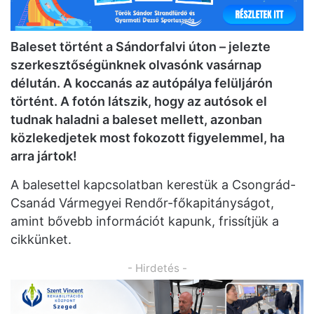
Baleset történt a Sándorfalvi úton – jelezte
szerkesztőségünknek olvasónk vasárnap
délután. A koccanás az autópálya felüljárón
történt. A fotón látszik, hogy az autósok el
tudnak haladni a baleset mellett, azonban
közlekedjetek most fokozott figyelemmel, ha
arra jártok!
A balesettel kapcsolatban kerestük a Csongrád-
Csanád Vármegyei Rendőr-főkapitányságot,
amint bővebb információt kapunk, frissítjük a
cikkünket.
- Hirdetés -