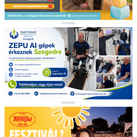
- Hirdetés -
- Hirdetés -