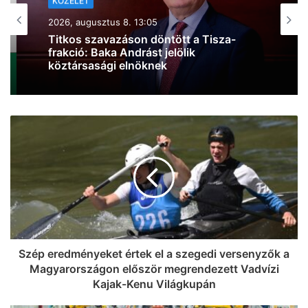
KÖZÉLET
2026, augusztus 8. 10:44
Kiderült, mire költi a kormány a 6000
milliárd forint európai uniós forrást
Szép eredményeket értek el a szegedi versenyzők a
Magyarországon először megrendezett Vadvízi
Kajak-Kenu Világkupán