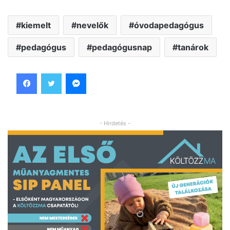
kiemelt
nevelők
óvodapedagógus
pedagógus
pedagógusnap
tanárok
Facebook
Twitter
Messenger
- Hirdetés -