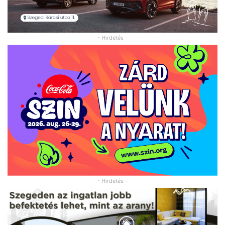
- Hirdetés -
- Hirdetés -