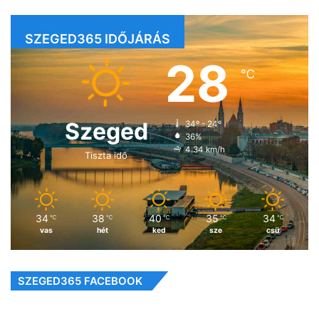
SZEGED365 IDŐJÁRÁS
28
℃
Szeged
34º - 24º
36%
4.34 km/h
Tiszta idő
34
38
40
35
34
℃
℃
℃
℃
℃
vas
hét
ked
sze
csü
SZEGED365 FACEBOOK