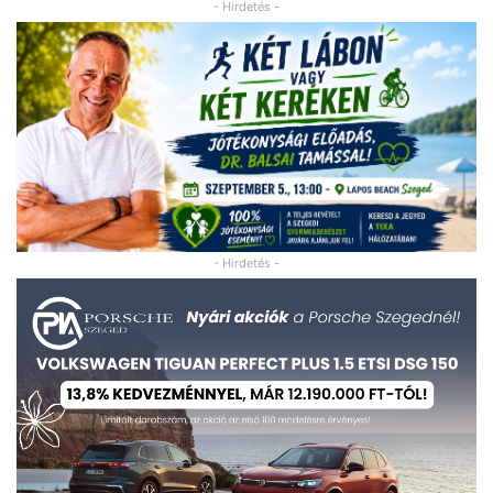
- Hirdetés -
- Hirdetés -