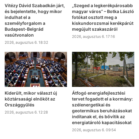
Vitézy Dávid Szabadkán járt,
„Szeged a legkerékpárosabb
és bejelentette, hogy mikor
magyar város” – Botka László
indulhat el a
fotókat osztott meg a
személyforgalom a
kiskundorozsmai kerékpárút
Budapest-Belgrád
megújult szakaszáról
vasútvonalon
2026, augusztus 6. 17:16
2026, augusztus 6. 18:32
Kiderült, mikor választ új
Átfogó energiafejlesztési
köztársasági elnököt az
tervet fogadott el a kormány:
Országgyűlés
szélenergetikai és
geotermikus beruházásokat
2026, augusztus 6. 12:28
indítanak el, és bővítik az
energiatároló kapacitásokat
2026, augusztus 6. 09:54