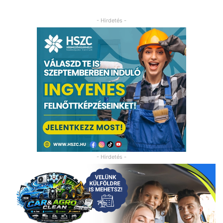
- Hirdetés -
- Hirdetés -