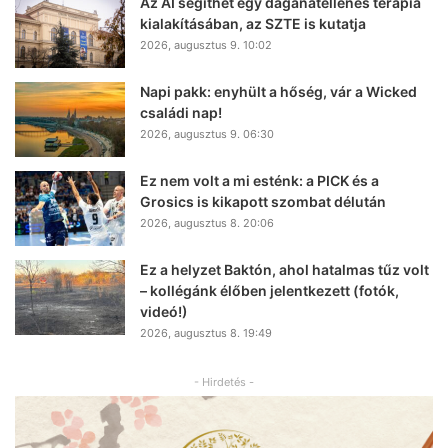
Az AI segíthet egy daganatellenes terápia
kialakításában, az SZTE is kutatja
2026, augusztus 9. 10:02
Napi pakk: enyhült a hőség, vár a Wicked
családi nap!
2026, augusztus 9. 06:30
Ez nem volt a mi esténk: a PICK és a
Grosics is kikapott szombat délután
2026, augusztus 8. 20:06
Ez a helyzet Baktón, ahol hatalmas tűz volt
– kollégánk élőben jelentkezett (fotók,
videó!)
2026, augusztus 8. 19:49
- Hirdetés -