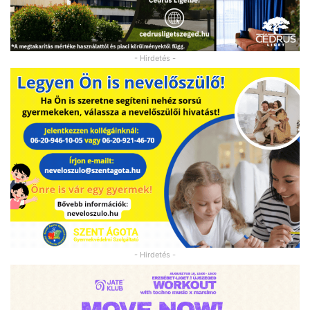
- Hirdetés -
- Hirdetés -