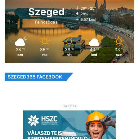
Szeged
29º - 25º
28%
5.57 km/h
Felhősödés
28
35
38
40
33
℃
℃
℃
℃
℃
szo
vas
hét
ked
sze
SZEGED365 FACEBOOK
- Hirdetés -