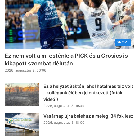
SPORT
Ez nem volt a mi esténk: a PICK és a Grosics is
kikapott szombat délután
2026, augusztus 8. 20:06
Ez a helyzet Baktón, ahol hatalmas tűz volt
– kollégánk élőben jelentkezett (fotók,
videó!)
2026, augusztus 8. 19:49
Vasárnap újra belehúz a meleg, 34 fok lesz
2026, augusztus 8. 18:00