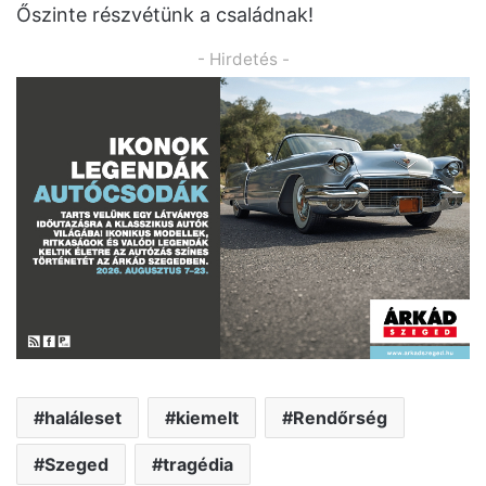
Őszinte részvétünk a családnak!
- Hirdetés -
haláleset
kiemelt
Rendőrség
Szeged
tragédia