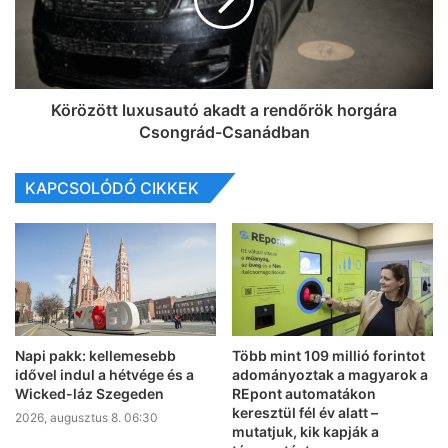
Körözött luxusautó akadt a rendőrök horgára
Csongrád-Csanádban
KAPCSOLÓDÓ CIKKEK
Napi pakk: kellemesebb
Több mint 109 millió forintot
idővel indul a hétvége és a
adományoztak a magyarok a
Wicked-láz Szegeden
REpont automatákon
keresztül fél év alatt –
2026, augusztus 8. 06:30
mutatjuk, kik kapják a