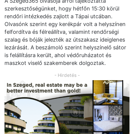
A Szeged365 olvasója arról tájékoztatta
szerkesztőségünket, hogy hétfőn 15:30 körül
rendőri intézkedés zajlott a Tápai utcában.
Olvasónk szerint egy kerékpár volt a helyszínen
felfordítva és félreállítva, valamint rendőrségi
szalag és bóják jelezték az útszakasz ideiglenes
lezárását. A beszámoló szerint helyszínelő sátor
is felállításra került, ahol védőruházatot és
maszkot viselő szakemberek dolgoztak.
- Hirdetés -