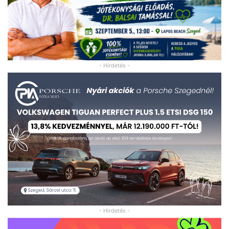
- Hirdetés -
- Hirdetés -