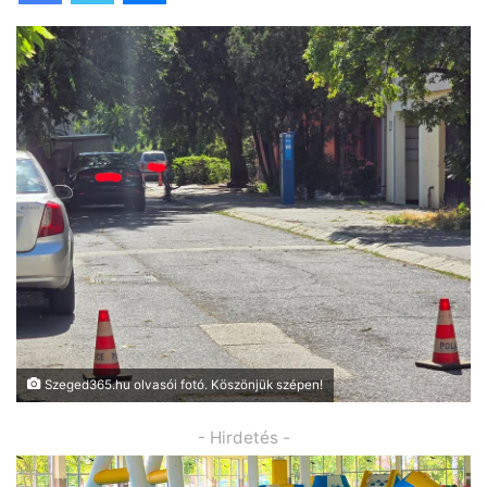
Szeged365.hu olvasói fotó. Köszönjük szépen!
- Hirdetés -