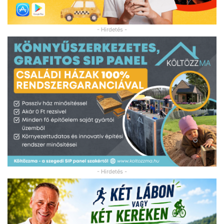
- Hirdetés -
- Hirdetés -