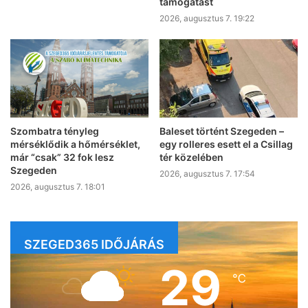
támogatást
2026, augusztus 7. 19:22
Szombatra tényleg
Baleset történt Szegeden –
mérséklődik a hőmérséklet,
egy rolleres esett el a Csillag
már “csak” 32 fok lesz
tér közelében
Szegeden
2026, augusztus 7. 17:54
2026, augusztus 7. 18:01
SZEGED365 IDŐJÁRÁS
29
℃