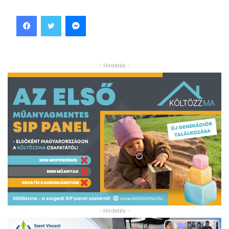
Facebook
Twitter
Messenger
- Hirdetés -
- Hirdetés -