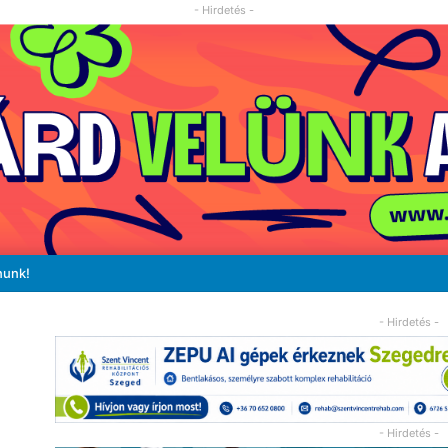
- Hirdetés -
nunk!
- Hirdetés -
- Hirdetés -