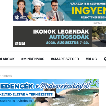
- Hirdetés -
I ARCOK
#MINDENMÁS
#SMART SZEGED
#BLOG
- Hirdetés -