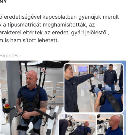
ÉNY
ó eredetiségével kapcsolatban gyanújuk merült
gy a típusmatricát meghamisították, az
rakterei eltértek az eredeti gyári jelöléstől,
is hamisított lehetett.
 Hirdetés -