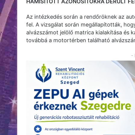
HAMISÍTOTT AZONOSÍTÓKRA DERÜLT F
Az intézkedés során a rendőröknek az aut
fel. A vizsgálat során megállapították, ho
alvázszámot jelölő matrica kialakítása és ka
továbbá a motortérben található alvázszám 
-