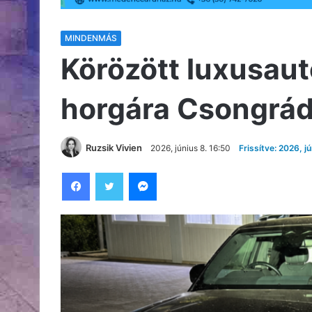
MINDENMÁS
Körözött luxusaut
horgára Csongrá
Ruzsik Vivien
2026, június 8. 16:50
Frissítve: 2026, j
Facebook
Twitter
Messenger