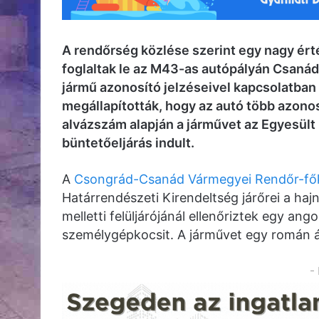
A rendőrség közlése szerint egy nagy ér
foglaltak le az M43-as autópályán Csanád
jármű azonosító jelzéseivel kapcsolatban
megállapították, hogy az autó több azonos
alvázszám alapján a járművet az Egyesült 
büntetőeljárás indult.
A
Csongrád-Csanád Vármegyei Rendőr-fők
Határrendészeti Kirendeltség járőrei a ha
melletti felüljárójánál ellenőriztek egy an
személygépkocsit. A járművet egy román ál
-