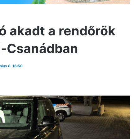
ó akadt a rendőrök
d-Csanádban
únius 8. 16:50