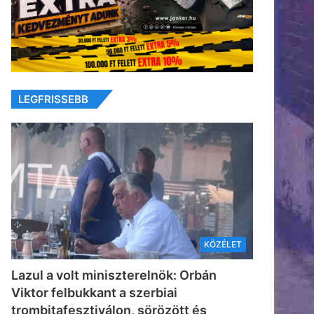
LEGFRISSEBB
KÖZÉLET
Lazul a volt miniszterelnök: Orbán
Viktor felbukkant a szerbiai
trombitafesztiválon, sörözött és