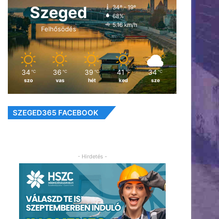
Szeged
34º - 19º
68%
5.16 km/h
Felhősödés
34
36
39
41
34
℃
℃
℃
℃
℃
szo
vas
hét
ked
sze
SZEGED365 FACEBOOK
- Hirdetés -