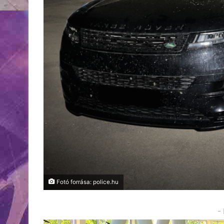
Fotó forrása: police.hu
-