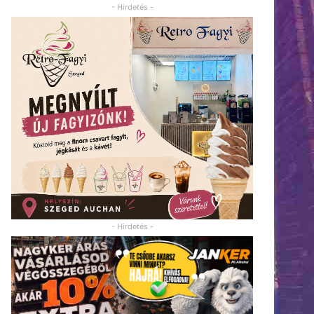
- Hirdetés -
- Hirdetés -