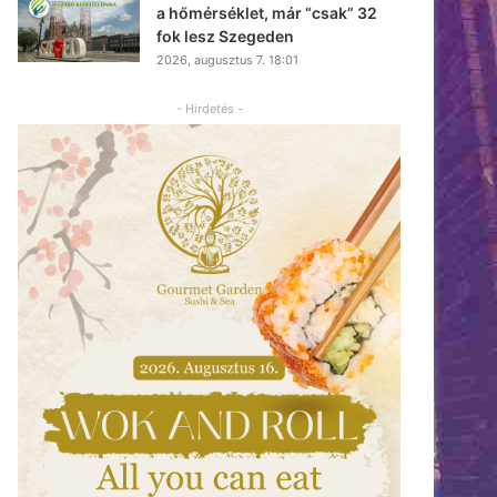
a hőmérséklet, már “csak” 32
fok lesz Szegeden
2026, augusztus 7. 18:01
- Hirdetés -