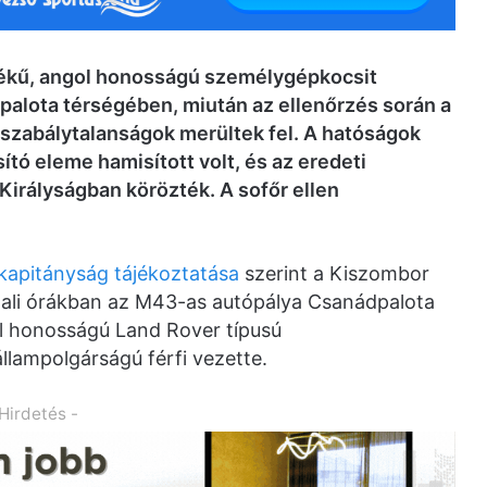
tékű, angol honosságú személygépkocsit
palota térségében, miután az ellenőrzés során a
 szabálytalanságok merültek fel. A hatóságok
ító eleme hamisított volt, és az eredeti
Királyságban körözték. A sofőr ellen
apitányság tájékoztatása
szerint a Kiszombor
jnali órákban az M43-as autópálya Csanádpalota
gol honosságú Land Rover típusú
lampolgárságú férfi vezette.
 Hirdetés -