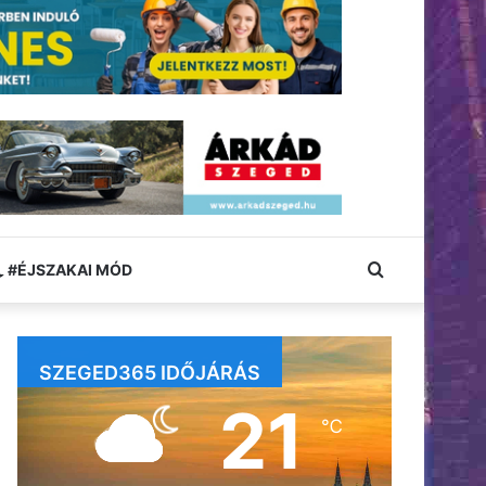
Keresés:
#ÉJSZAKAI MÓD
SZEGED365 IDŐJÁRÁS
21
℃