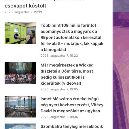
csevapot kóstolt
2026, augusztus 7. 19:39
Több mint 109 millió forintot
adományoztak a magyarok a
REpont automatákon keresztül
fél év alatt – mutatjuk, kik kapják
a támogatást
2026, augusztus 7. 19:22
Már megérkeztek a Wicked
díszletei a Dóm térre, most
pedig kulisszatitkok is
kiderültek (videóval)
2026, augusztus 7. 19:05
Ismét Mészáros érdekeltségű
cég nyert közbeszerzést, Vitézy
Dávid is megszólalt az ügyben
2026, augusztus 7. 18:36
Szombatra tényleg mérséklődik