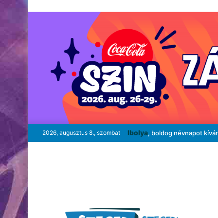
Ibolya
2026, augusztus 8., szombat
, boldog névnapot kívá