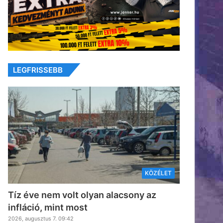
LEGFRISSEBB
KÖZÉLET
Tíz éve nem volt olyan alacsony az
infláció, mint most
2026, augusztus 7. 09:42