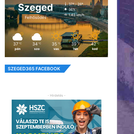
Szeged
37º - 26º
36%
1.43 km/h
Felhősödés
37
34
35
39
42
℃
℃
℃
℃
℃
pén
szo
vas
hét
ked
SZEGED365 FACEBOOK
- Hirdetés -