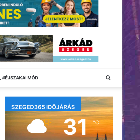
Keresés:
#ÉJSZAKAI MÓD
SZEGED365 IDŐJÁRÁS
31
℃