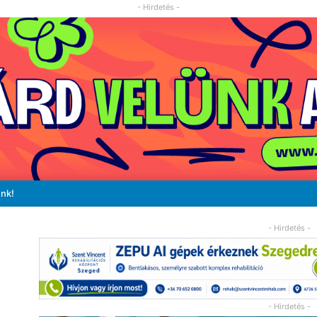
- Hirdetés -
unk!
- Hirdetés -
- Hirdetés -