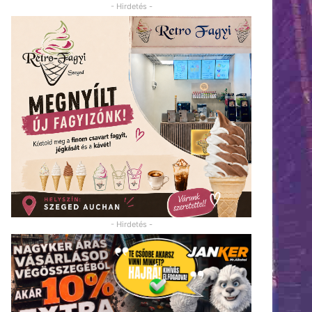
- Hirdetés -
- Hirdetés -