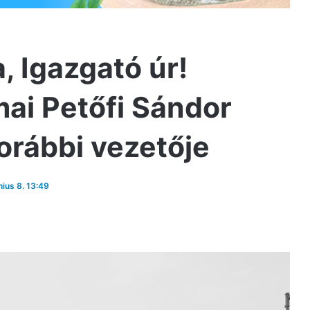
, Igazgató úr!
ai Petőfi Sándor
orábbi vezetője
nius 8. 13:49