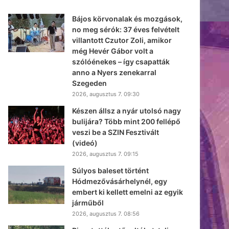
Bájos körvonalak és mozgások,
no meg sérók: 37 éves felvételt
villantott Czutor Zoli, amikor
még Hevér Gábor volt a
szólóénekes – így csapatták
anno a Nyers zenekarral
Szegeden
2026, augusztus 7. 09:30
Készen állsz a nyár utolsó nagy
bulijára? Több mint 200 fellépő
veszi be a SZIN Fesztivált
(videó)
2026, augusztus 7. 09:15
Súlyos baleset történt
Hódmezővásárhelynél, egy
embert ki kellett emelni az egyik
járműből
2026, augusztus 7. 08:56