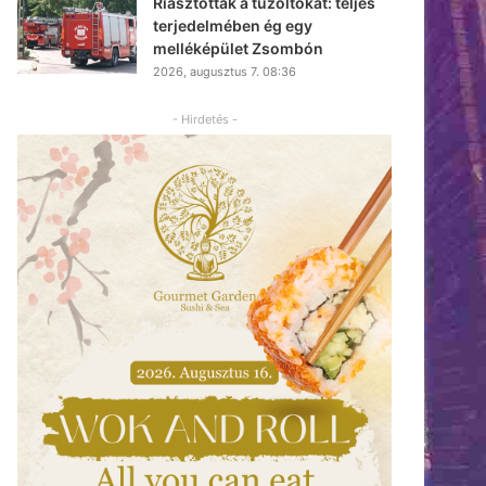
Riasztották a tűzoltókat: teljes
terjedelmében ég egy
melléképület Zsombón
2026, augusztus 7. 08:36
- Hirdetés -