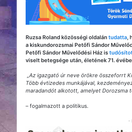
Ruzsa Roland közösségi oldalán
tudatta
,
a kiskundorozsmai Petőfi Sándor Művelődé
Petőfi Sándor Művelődési Ház is
tudósíto
viselt betegsége után, életének 71. évéb
„Az igazgató úr neve örökre összeforrt Ki
Több évtizedes munkájával, kezdeményez
maradandót alkotott, amelyet Dorozsma tö
– fogalmazott a politikus.
-