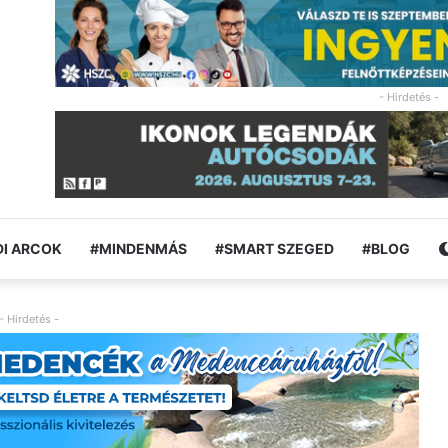
- Hirdetés -
I ARCOK
#MINDENMÁS
#SMART SZEGED
#BLOG
- Hirdetés -