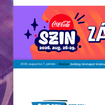
Ibolya
2026, augusztus 7., péntek
, boldog névnapot kíván