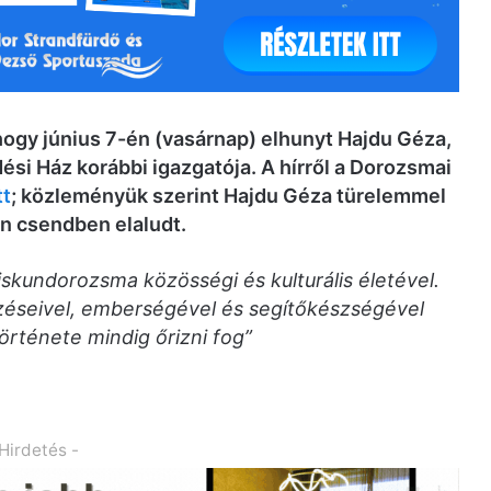
 hogy június 7-én (vasárnap) elhunyt Hajdu Géza,
si Ház korábbi igazgatója. A hírről a Dorozsmai
tt
; közleményük szerint Hajdu Géza türelemmel
en csendben elaludt.
skundorozsma közösségi és kulturális életével.
éseivel, emberségével és segítőkészségével
rténete mindig őrizni fog”
 Hirdetés -