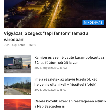
MINDENMÁS
Vigyázat, Szeged: “tapi fantom” támad a
városban!
2026, augusztus 9. 16:50
Kamion és személyautó karambolozott az
52-es főúton, sérült is van
2026, augusztus 9. 16:03
Íme a részletek az algyői tüzekről, két
helyen is oltani kell – frissítve! (fotók)
2026, augusztus 9. 15:07
Csoda közelít: szerdán részlegesen eltűnik
a Nap Szegeden is