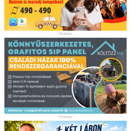
- Hirdetés -
- Hirdetés -