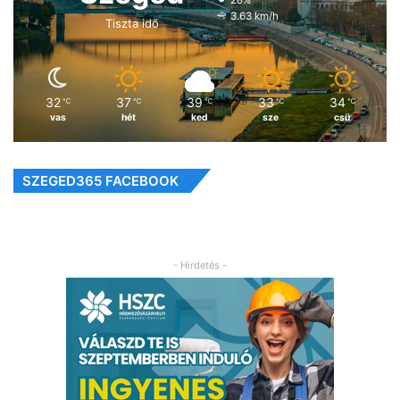
28%
3.63 km/h
Tiszta idő
32
37
39
33
34
℃
℃
℃
℃
℃
vas
hét
ked
sze
csü
SZEGED365 FACEBOOK
- Hirdetés -