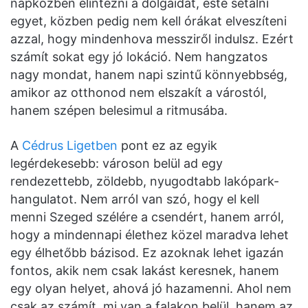
napközben elintézni a dolgaidat, este sétálni
egyet, közben pedig nem kell órákat elveszíteni
azzal, hogy mindenhova messziről indulsz. Ezért
számít sokat egy jó lokáció. Nem hangzatos
nagy mondat, hanem napi szintű könnyebbség,
amikor az otthonod nem elszakít a várostól,
hanem szépen belesimul a ritmusába.
A
Cédrus Ligetben
pont ez az egyik
legérdekesebb: városon belül ad egy
rendezettebb, zöldebb, nyugodtabb lakópark-
hangulatot. Nem arról van szó, hogy el kell
menni Szeged szélére a csendért, hanem arról,
hogy a mindennapi élethez közel maradva lehet
egy élhetőbb bázisod. Ez azoknak lehet igazán
fontos, akik nem csak lakást keresnek, hanem
egy olyan helyet, ahová jó hazamenni. Ahol nem
csak az számít, mi van a falakon belül, hanem az