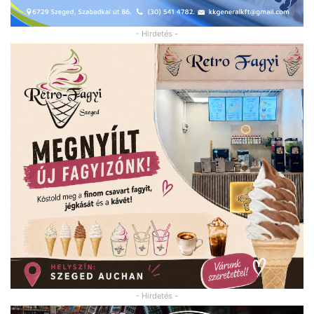
- Hirdetés -
- Hirdetés -