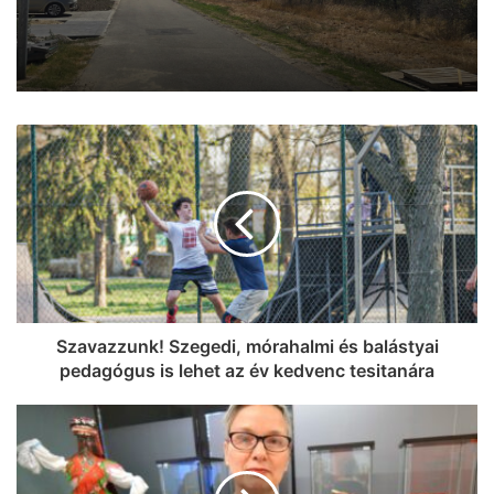
Csoda közelít: szerdán részlegesen
eltűnik a Nap Szegeden is
Szavazzunk! Szegedi, mórahalmi és balástyai
pedagógus is lehet az év kedvenc tesitanára