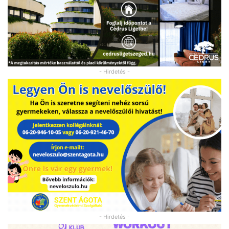
- Hirdetés -
- Hirdetés -