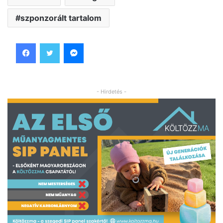
szponzorált tartalom
Facebook
Twitter
Messenger
- Hirdetés -