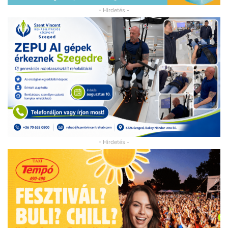
- Hirdetés -
- Hirdetés -