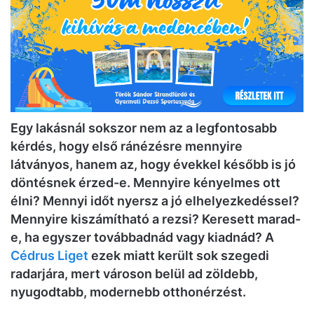
Egy lakásnál sokszor nem az a legfontosabb
kérdés, hogy első ránézésre mennyire
látványos, hanem az, hogy évekkel később is jó
döntésnek érzed-e. Mennyire kényelmes ott
élni? Mennyi időt nyersz a jó elhelyezkedéssel?
Mennyire kiszámítható a rezsi? Keresett marad-
e, ha egyszer továbbadnád vagy kiadnád? A
Cédrus Liget
ezek miatt került sok szegedi
radarjára, mert városon belül ad zöldebb,
nyugodtabb, modernebb otthonérzést.