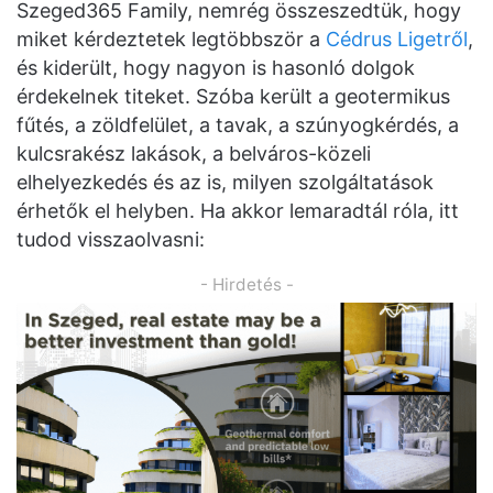
Szeged365 Family, nemrég összeszedtük, hogy
miket kérdeztetek legtöbbször a
Cédrus Ligetről
,
és kiderült, hogy nagyon is hasonló dolgok
érdekelnek titeket. Szóba került a geotermikus
fűtés, a zöldfelület, a tavak, a szúnyogkérdés, a
kulcsrakész lakások, a belváros-közeli
elhelyezkedés és az is, milyen szolgáltatások
érhetők el helyben. Ha akkor lemaradtál róla, itt
tudod visszaolvasni:
- Hirdetés -