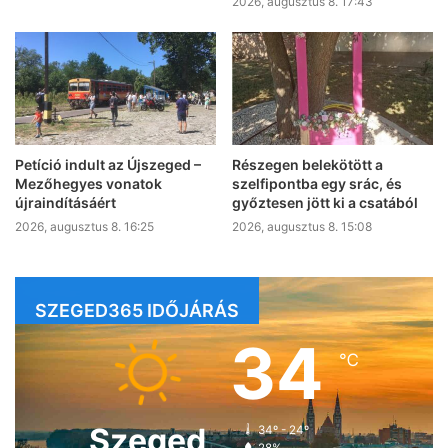
2026, augusztus 8. 17:43
Petíció indult az Újszeged –
Részegen belekötött a
Mezőhegyes vonatok
szelfipontba egy srác, és
újraindításáért
győztesen jött ki a csatából
2026, augusztus 8. 16:25
2026, augusztus 8. 15:08
SZEGED365 IDŐJÁRÁS
34
℃
Szeged
34º - 24º