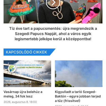
Tíz éve tart a papucsmentés: újra megrendezik a
Szegedi Papucs Napját, ahol a város egyik
legismertebb jelképe kerül a középpontba!
KAPCSOLÓDÓ CIKKEK
Vasárnap újra belehúz a
Kigyulladt a tarló Szeged-
meleg, 34 fok lesz
Baktón – egyre jobban terjed
a tűz (frissítve!)
2026, augusztus 8. 18:00