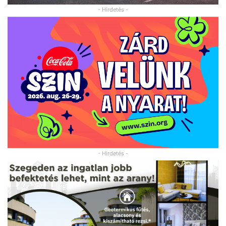
- Hirdetés -
- Hirdetés -