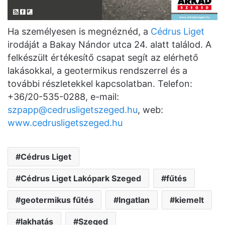
Ha személyesen is megnéznéd, a
Cédrus Liget
irodáját a Bakay Nándor utca 24. alatt találod. A
felkészült értékesítő csapat segít az elérhető
lakásokkal, a geotermikus rendszerrel és a
további részletekkel kapcsolatban. Telefon:
+36/20-535-0288, e-mail:
szpapp@cedrusligetszeged.hu
, web:
www.cedrusligetszeged.hu
Cédrus Liget
Cédrus Liget Lakópark Szeged
fűtés
geotermikus fűtés
Ingatlan
kiemelt
lakhatás
Szeged