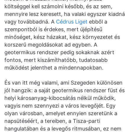
költséggel kell számolni később, és az sem,
mennyire lesz keresett, ha valaki egyszer kiadná
vagy továbbadná. A
Cédrus Liget
ebből a
szempontból is érdekes, mert újépítésű
minőséget, kész házakat, kész környezetet és
korszerű megoldásokat ad egyben. A
geotermikus rendszer pedig sokaknak azért
fontos, mert kiszámíthatóbb, tudatosabb
működést jelenthet a mindennapokban.
És van itt még valami, ami Szegeden különösen
jól hangzik: a saját geotermikus rendszer füst és
helyi károsanyag-kibocsátás nélkül működik,
vagyis nem szennyezi a város levegőjét. Egy
olyan városban, amelyet ennyien szeretünk a
napsütéséért, a tereiben, a Tisza-parti
hangulatában és a levegős ritmusában, ez nem