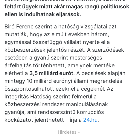
feltárt ügyek miatt akár magas rangú politikusok
ellen is indulhatnak eljárások.
Biró Ferenc szerint a hatóság vizsgálatai azt
mutatják, hogy az elmúlt években három,
egymással összefüggő vállalat nyerte el a
közbeszerzések jelentős részét. A szerződések
esetében a gyanú szerint mesterséges
árfelhajtás történhetett, amelynek mértéke
elérheti a
3,5 milliárd eurót
. A becslések alapján
mintegy 10 milliárd eurónyi állami megrendelés
összpontosulhatott ezeknél a cégeknél. Az
Integritás Hatóság szerint felmerül a
közbeszerzési rendszer manipulálásának
gyanúja, ami rendszerszintű korrupciós
kockázatot jelenthetett – írja a
24.hu
.
- Hirdetés -