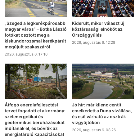
„Szeged a legkerékpárosabb
Kiderült, mikor választ új
magyar város” – Botka László
köztársasági elnököt az
fotókat osztott meg a
Országgyűlés
kiskundorozsmai kerékpárút
2026, augusztus 6. 12:28
megújult szakaszáról
2026, augusztus 6. 17:16
Átfogó energiafejlesztési
Jó hír: már kilenc centit
tervet fogadott el a kormány:
emelkedett a Duna vízállása,
szélenergetikai és
és eső várható az osztrák
geotermikus beruházásokat
vízgyűjtőkön
indítanak el, és bővítik az
2026, augusztus 6. 08:26
energiatároló kapacitásokat