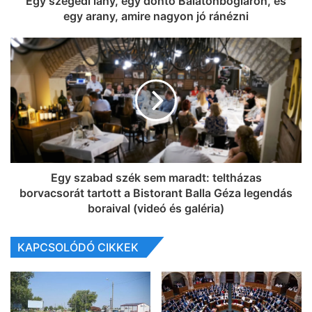
Egy szegedi lány, egy döntő Balatonbogláron, és
egy arany, amire nagyon jó ránézni
Egy szabad szék sem maradt: teltházas
borvacsorát tartott a Bistorant Balla Géza legendás
boraival (videó és galéria)
KAPCSOLÓDÓ CIKKEK