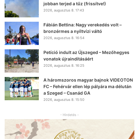
jobban terjed a tűz (frissítve!)
2026, augusztus 8. 17:43
Fábián Bettina: Nagy verekedés volt –
bronzérmes a nyíltvízi váltó
2026, augusztus 8. 16:54
Petíció indult az Újszeged – Mezőhegyes
vonatok újraindításáért
2026, augusztus 8. 16:25
A háromszoros magyar bajnok VIDEOTON
FC – Fehérvár ellen lép pályára ma délután
a Szeged – Csanád GA
2026, augusztus 8. 15:50
- Hirdetés -