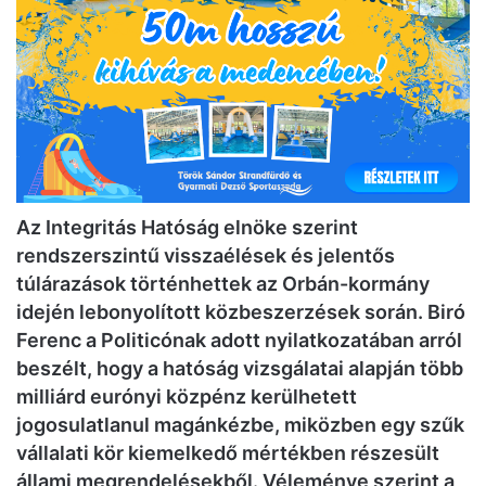
Az Integritás Hatóság elnöke szerint
rendszerszintű visszaélések és jelentős
túlárazások történhettek az Orbán-kormány
idején lebonyolított közbeszerzések során. Biró
Ferenc a Politicónak adott nyilatkozatában arról
beszélt, hogy a hatóság vizsgálatai alapján több
milliárd eurónyi közpénz kerülhetett
jogosulatlanul magánkézbe, miközben egy szűk
vállalati kör kiemelkedő mértékben részesült
állami megrendelésekből. Véleménye szerint a