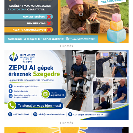
- Hirdetés -
- Hirdetés -