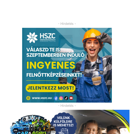
- Hirdetés -
- Hirdetés -