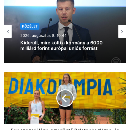
KÖZÉLET
2026, augusztus 7. 19:39
Lazul a volt miniszterelnök: Orbán
Viktor felbukkant a szerbiai
trombitafesztiválon, sörözött és
csevapot kóstolt