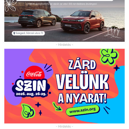
- Hirdetés -
- Hirdetés -