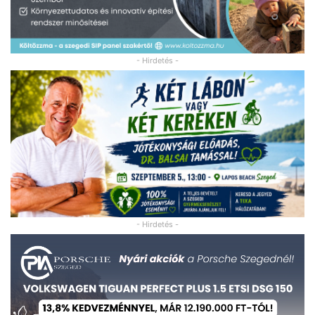
- Hirdetés -
- Hirdetés -