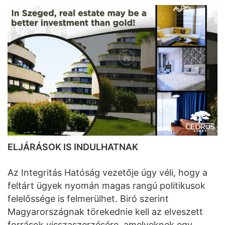
ELJÁRÁSOK IS INDULHATNAK
Az Integritás Hatóság vezetője úgy véli, hogy a
feltárt ügyek nyomán magas rangú politikusok
felelőssége is felmerülhet. Biró szerint
Magyarországnak törekednie kell az elveszett
források visszaszerzésére, amelyeknek egy