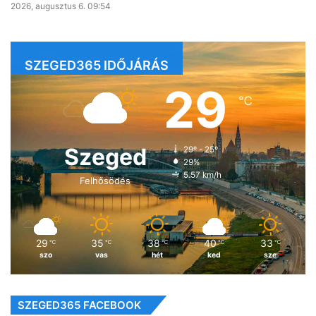
2026, augusztus 6. 09:54
SZEGED365 IDŐJÁRÁS
29
℃
Szeged
29º - 25º
29%
5.57 km/h
Felhősödés
29
35
38
40
33
℃
℃
℃
℃
℃
szo
vas
hét
ked
sze
SZEGED365 FACEBOOK