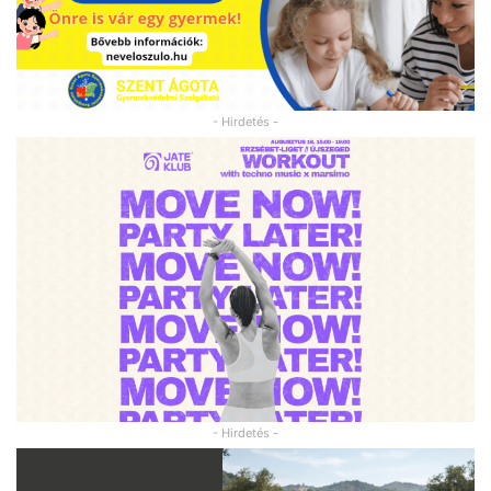
- Hirdetés -
- Hirdetés -