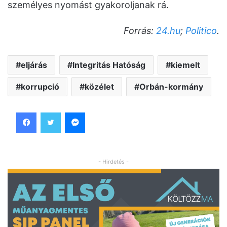
személyes nyomást gyakoroljanak rá.
Forrás:
24.hu
;
Politico
.
eljárás
Integritás Hatóság
kiemelt
korrupció
közélet
Orbán-kormány
Facebook
Twitter
Messenger
- Hirdetés -