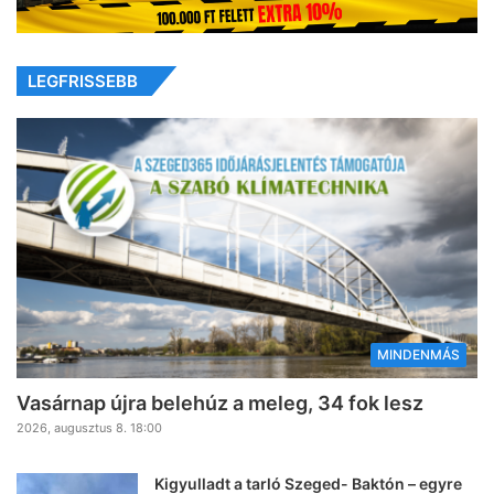
LEGFRISSEBB
MINDENMÁS
Vasárnap újra belehúz a meleg, 34 fok lesz
2026, augusztus 8. 18:00
Kigyulladt a tarló Szeged- Baktón – egyre