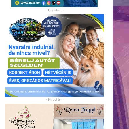
- Hirdetés -
- Hirdetés -