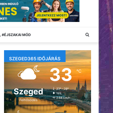
Keresés:
#ÉJSZAKAI MÓD
SZEGED365 IDŐJÁRÁS
33
℃
Szeged
33º - 28º
19%
2.64 km/h
Felhősödés