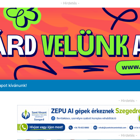
- Hirdetés -
apot kívánunk!
- Hirdetés -
- Hirdetés -