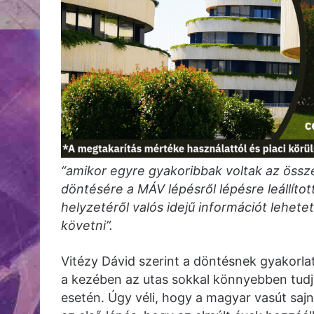
“amikor egyre gyakoribbak voltak az össz
döntésére a MÁV lépésről lépésre leállíto
helyzetéről valós idejű információt lehete
követni”.
Vitézy Dávid szerint a döntésnek gyakorlati
a kezében az utas sokkal könnyebben tudja
esetén. Úgy véli, hogy a magyar vasút saj