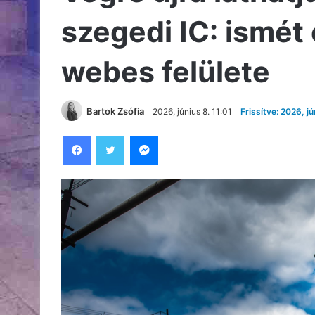
szegedi IC: ismét
webes felülete
Bartok Zsófia
2026, június 8. 11:01
Frissítve: 2026, jú
Facebook
Twitter
Messenger