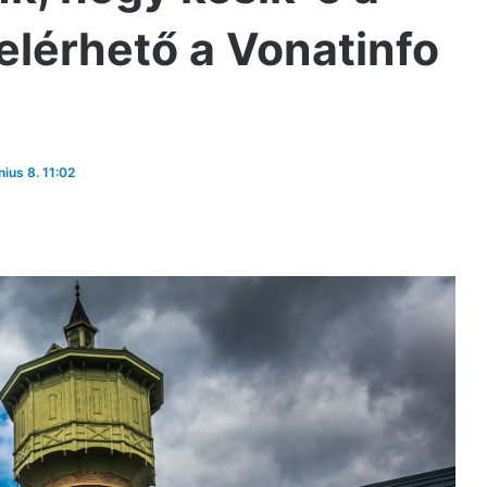
 elérhető a Vonatinfo
nius 8. 11:02