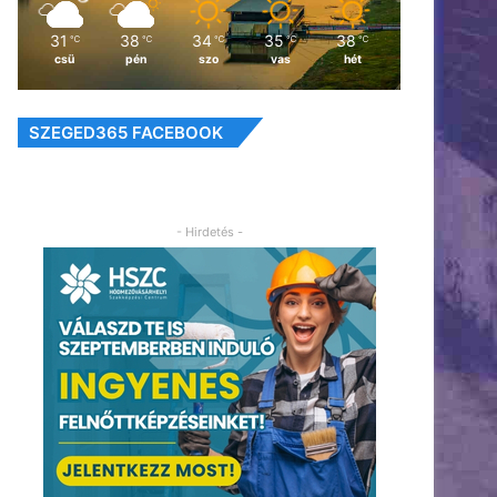
31
38
34
35
38
℃
℃
℃
℃
℃
csü
pén
szo
vas
hét
SZEGED365 FACEBOOK
- Hirdetés -