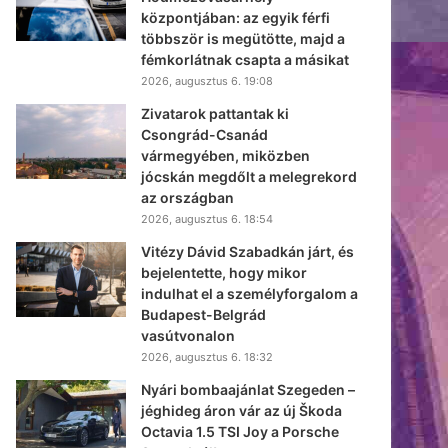
központjában: az egyik férfi
többször is megütötte, majd a
fémkorlátnak csapta a másikat
2026, augusztus 6. 19:08
Zivatarok pattantak ki
Csongrád-Csanád
vármegyében, miközben
jócskán megdőlt a melegrekord
az országban
2026, augusztus 6. 18:54
Vitézy Dávid Szabadkán járt, és
bejelentette, hogy mikor
indulhat el a személyforgalom a
Budapest-Belgrád
vasútvonalon
2026, augusztus 6. 18:32
Nyári bombaajánlat Szegeden –
jéghideg áron vár az új Škoda
Octavia 1.5 TSI Joy a Porsche