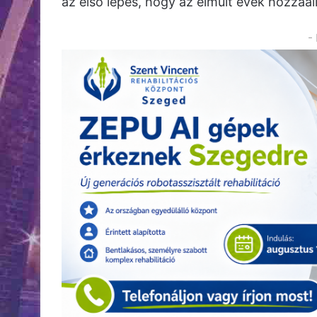
az első lépés, hogy az elmúlt évek hozzáál
-