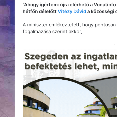
“Ahogy ígértem: újra elérhető a Vonatinfo 
hétfőn délelőtt
Vitézy Dávid
a közösségi o
A miniszter emlékeztetett, hogy pontosan e
fogalmazása szerint akkor,
-