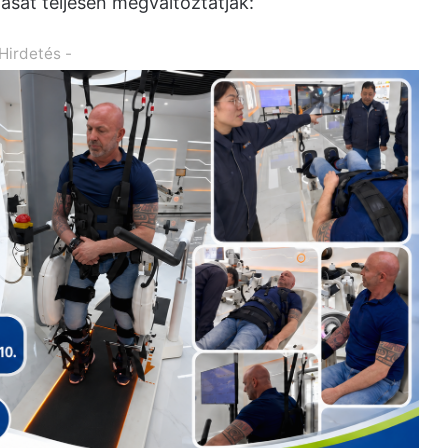
lását teljesen megváltoztatják:
 Hirdetés -