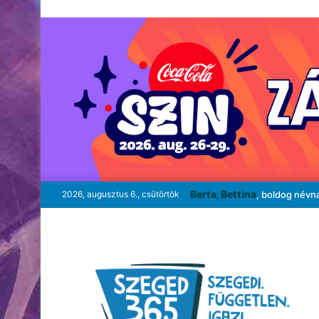
Berta, Bettina
2026, augusztus 6., csütörtök
, boldog névn