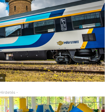
ok
 Hirdetés -