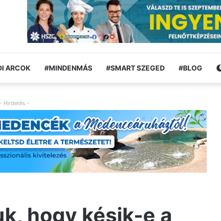
I ARCOK
#MINDENMÁS
#SMART SZEGED
#BLOG
- Hirdetés -
uk, hogy késik-e a