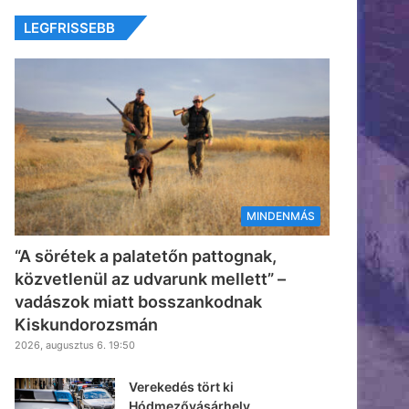
LEGFRISSEBB
MINDENMÁS
“A sörétek a palatetőn pattognak,
közvetlenül az udvarunk mellett” –
vadászok miatt bosszankodnak
Kiskundorozsmán
2026, augusztus 6. 19:50
Verekedés tört ki
Hódmezővásárhely