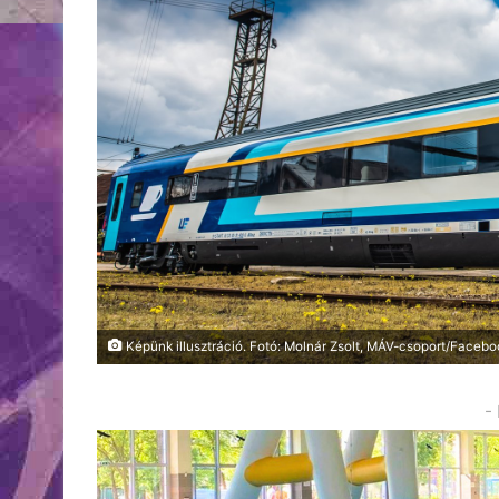
Képünk illusztráció. Fotó: Molnár Zsolt, MÁV-csoport/Facebo
-