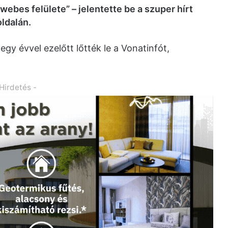
webes felülete” – jelentette be a szuper hírt
ldalán.
gy évvel ezelőtt lőtték le a Vonatinfót,
 Hirdetés -