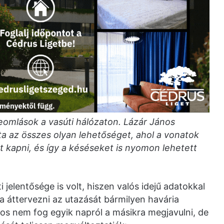
eomlások a vasúti hálózaton. Lázár János
tta az összes olyan lehetőséget, ahol a vonatok
tt kapni, és így a késéseket is nyomon lehetett
 jelentősége is volt, hiszen valós idejű adatokkal
 áttervezni az utazását bármilyen havária
nos nem fog egyik napról a másikra megjavulni, de