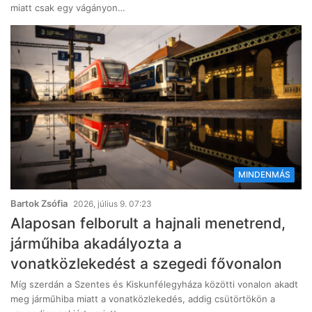
miatt csak egy vágányon…
MINDENMÁS
Bartok Zsófia
2026, július 9. 07:23
Alaposan felborult a hajnali menetrend,
járműhiba akadályozta a
vonatközlekedést a szegedi fővonalon
Míg szerdán a Szentes és Kiskunfélegyháza közötti vonalon akadt
meg járműhiba miatt a vonatközlekedés, addig csütörtökön a