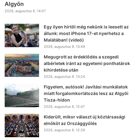
Algyőn
2026, augusztus 6. 14:07
Egy ilyen hírtől még nekünk is leesett az
állunk: most iPhone 17-et nyerhetsz a
Malátában! (videó)
2026, augusztus 6. 13:49
Megugrott az érdeklődés a szegedi
albérletek iránt az egyetemi ponthatárok
kihirdetése után
2026, augusztus 6. 13:24
Figyelem, autósok! Javítási munkálatok
miatt forgalomkorlátozás lesz az Algyői
Tisza-hídon
2026, augusztus 6. 12:47
Kiderült, mikor választ új köztársasági
elnököt az Országgyűlés
2026, augusztus 6. 12:28