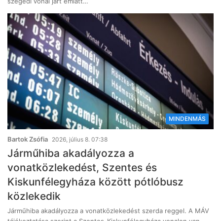
szegedi vonal járt emiatt…
MINDENMÁS
Bartok Zsófia
2026, július 8. 07:38
Járműhiba akadályozza a
vonatközlekedést, Szentes és
Kiskunfélegyháza között pótlóbusz
közlekedik
Járműhiba akadályozza a vonatközlekedést szerda reggel. A MÁV