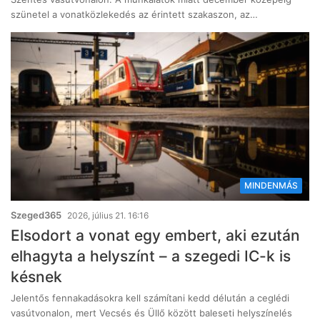
szünetel a vonatközlekedés az érintett szakaszon, az…
MINDENMÁS
Szeged365
2026, július 21. 16:16
Elsodort a vonat egy embert, aki ezután
elhagyta a helyszínt – a szegedi IC-k is
késnek
Jelentős fennakadásokra kell számítani kedd délután a ceglédi
vasútvonalon, mert Vecsés és Üllő között baleseti helyszínelés