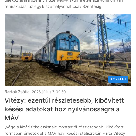
tájékoztatása szerint a Szentes-Kiskunfélegyháza vonalon van
fennakadás, az egyik személyvonat csak Szentesig…
KÖZÉLET
Bartok Zsófia
2026, július 7. 09:59
Vitézy: ezentúl részletesebb, kibővített
késési adatokat hoz nyilvánosságra a
MÁV
„Vége a lázári titkolózásnak: mostantól részletesebb, kibővített
formában érhetők el a MÁV havi késési statisztikái” – írta Vitézy