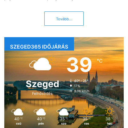
Tovább...
SZEGED365 IDŐJÁRÁS
39
℃
Szeged
40º - 26º
17%
3.06 km/h
Felhősödés
40
40
35
35
38
℃
℃
℃
℃
℃
csü
pén
szo
vas
hét