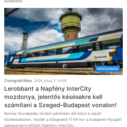
közlekedő…
MINDENMÁS
Csongrádi Réka
2026, július 3. 14:09
Lerobbant a Napfény InterCity
mozdonya, jelentős késésekre kell
számítani a Szeged–Budapest vonalon!
Komoly fennakadás történt pénteken dél körül a vasúti
közlekedésben, miután a Szegedről 11:44-kor a budapesti Nyugati
pályaudvarra elindult Napfény InterCity…