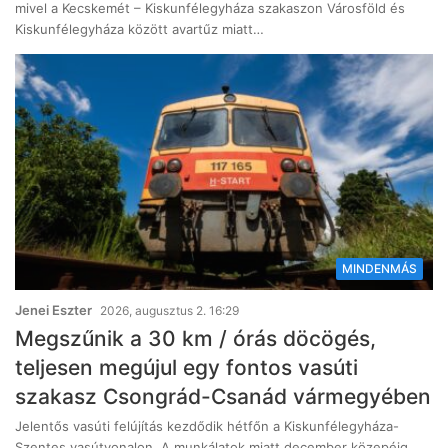
mivel a Kecskemét – Kiskunfélegyháza szakaszon Városföld és
Kiskunfélegyháza között avartűz miatt…
MINDENMÁS
Jenei Eszter
2026, augusztus 2. 16:29
Megszűnik a 30 km / órás döcögés,
teljesen megújul egy fontos vasúti
szakasz Csongrád-Csanád vármegyében
Jelentős vasúti felújítás kezdődik hétfőn a Kiskunfélegyháza-
Szentes vasútvonalon. A munkálatok miatt december közepéig