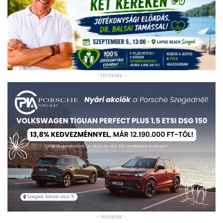
- Hirdetés -
- Hirdetés -