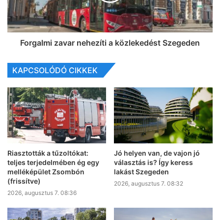
Forgalmi zavar nehezíti a közlekedést Szegeden
KAPCSOLÓDÓ CIKKEK
Riasztották a tűzoltókat:
Jó helyen van, de vajon jó
teljes terjedelmében ég egy
választás is? Így keress
melléképület Zsombón
lakást Szegeden
(frissítve)
2026, augusztus 7. 08:32
2026, augusztus 7. 08:36