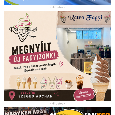
- Hirdetés -
- Hirdetés -