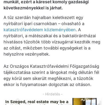
munkát, ezért a káreset komoly gazdasági
következményekkel is járhat.
A tűz szerdán hajnalban keletkezett egy
nyírbátori ipari csarnokban – olvasható a
katasztrófavédelem közleményében
. A
nyírbátori, a mátészalkai és a baktalórántházai
hivatásos tűzoltók több vízsugárral kezdték meg
az oltást, miközben további egységeket is a
helyszínre vezényeltek.
Az Országos Katasztrófavédelmi Főigazgatóság
tájékoztatása szerint a lángokat még délután fél
egy körül sem sikerült megfékezni, a tűzoltók
ekkor is folyamatosan dolgoztak az oltáson.
- Hirdetés -