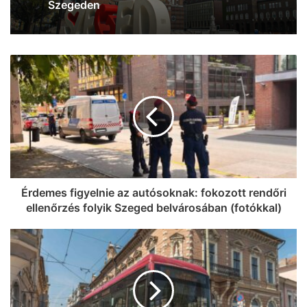
Folytatódik az éjszakai permetezés
Szegeden – mutatjuk, mire kell figyelni
Baleset történt Szegeden – egy rolleres
esett el a Csillag tér közelében
Érdemes figyelnie az autósoknak: fokozott rendőri
ellenőrzés folyik Szeged belvárosában (fotókkal)