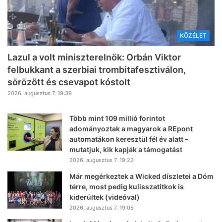
KÖZÉLET
Lazul a volt miniszterelnök: Orbán Viktor
felbukkant a szerbiai trombitafesztiválon,
sörözött és csevapot kóstolt
2026, augusztus 7. 19:39
Több mint 109 millió forintot
adományoztak a magyarok a REpont
automatákon keresztül fél év alatt –
mutatjuk, kik kapják a támogatást
2026, augusztus 7. 19:22
Már megérkeztek a Wicked díszletei a Dóm
térre, most pedig kulisszatitkok is
kiderültek (videóval)
2026, augusztus 7. 19:05