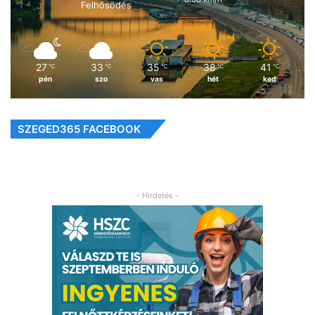
Felhősödés
27
33
35
38
41
℃
℃
℃
℃
℃
pén
szo
vas
hét
ked
SZEGED365 FACEBOOK
- Hirdetés -