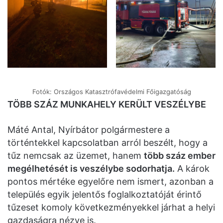
Fotók: Országos Katasztrófavédelmi Főigazgatóság
TÖBB SZÁZ MUNKAHELY KERÜLT VESZÉLYBE
Máté Antal, Nyírbátor polgármestere a
történtekkel kapcsolatban arról beszélt, hogy a
tűz nemcsak az üzemet, hanem
több száz ember
megélhetését is veszélybe sodorhatja.
A károk
pontos mértéke egyelőre nem ismert, azonban a
település egyik jelentős foglalkoztatóját érintő
tűzeset komoly következményekkel járhat a helyi
gazdaságra nézve is.