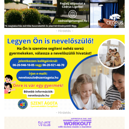
- Hirdetés -
- Hirdetés -