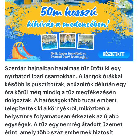
Szerdán hajnalban hatalmas tűz ütött ki egy
nyírbátori ipari csarnokban. A lángok órákkal
később is pusztítottak, a tűzoltók délután egy
óra körül még mindig a tűz megfékezésén
dolgoztak. A hatóságok több tucat embert
telepítettek ki a környékről, miközben a
helyszínre folyamatosan érkeztek az újabb
egységek. A tűz egy nemrég átadott üzemet
érint, amely több száz embernek biztosít