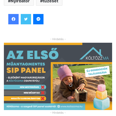
Nyírbátor
tűzeset
Facebook
Twitter
Messenger
- Hirdetés -
- Hirdetés -