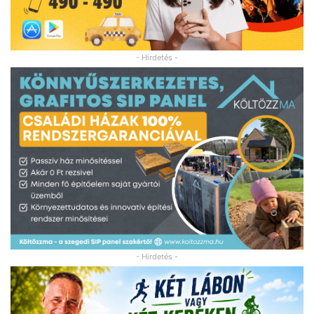
- Hirdetés -
- Hirdetés -