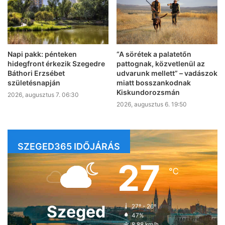
Napi pakk: pénteken
“A sörétek a palatetőn
hidegfront érkezik Szegedre
pattognak, közvetlenül az
Báthori Erzsébet
udvarunk mellett” – vadászok
születésnapján
miatt bosszankodnak
Kiskundorozsmán
2026, augusztus 7. 06:30
2026, augusztus 6. 19:50
SZEGED365 IDŐJÁRÁS
27
℃
Szeged
27º - 26º
47%
8.88 km/h