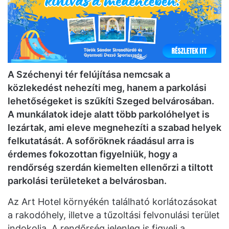
A Széchenyi tér felújítása nemcsak a
közlekedést nehezíti meg, hanem a parkolási
lehetőségeket is szűkíti Szeged belvárosában.
A munkálatok ideje alatt több parkolóhelyet is
lezártak, ami eleve megnehezíti a szabad helyek
felkutatását. A sofőröknek ráadásul arra is
érdemes fokozottan figyelniük, hogy a
rendőrség szerdán kiemelten ellenőrzi a tiltott
parkolási területeket a belvárosban.
Az Art Hotel környékén található korlátozásokat
a rakodóhely, illetve a tűzoltási felvonulási terület
indokolja. A rendőrség jelenleg is figyeli a