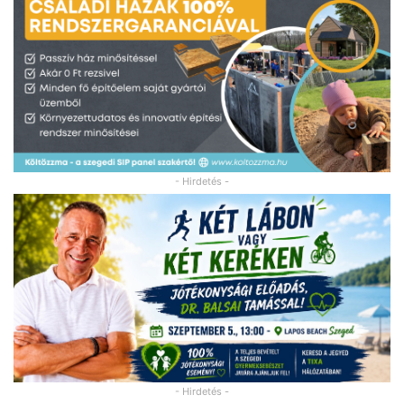
- Hirdetés -
- Hirdetés -