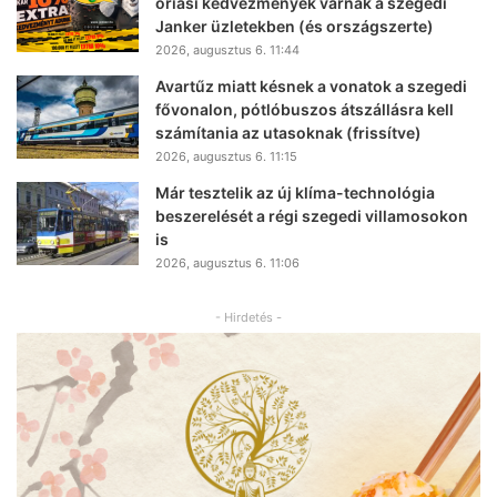
óriási kedvezmények várnak a szegedi
Janker üzletekben (és országszerte)
2026, augusztus 6. 11:44
Avartűz miatt késnek a vonatok a szegedi
fővonalon, pótlóbuszos átszállásra kell
számítania az utasoknak (frissítve)
2026, augusztus 6. 11:15
Már tesztelik az új klíma-technológia
beszerelését a régi szegedi villamosokon
is
2026, augusztus 6. 11:06
- Hirdetés -