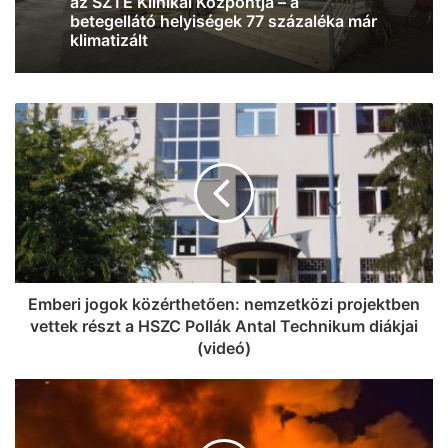
m
infrastruktúra-fejlesztést követelnek a
Klebelsberg-telepiek
Emberi jogok közérthetően: nemzetközi projektben
vettek részt a HSZC Pollák Antal Technikum diákjai
(videó)