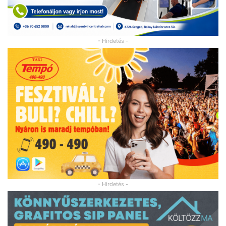
- Hirdetés -
- Hirdetés -