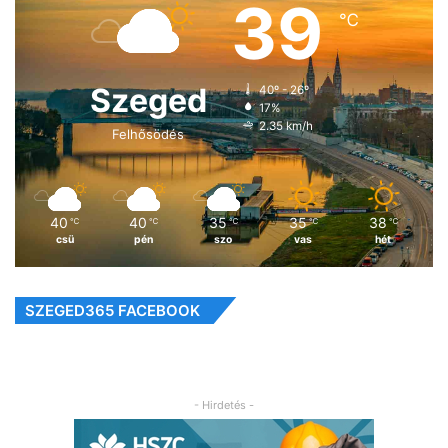
39
℃
Szeged
40º - 26º
17%
2.35 km/h
Felhősödés
40
40
35
35
38
℃
℃
℃
℃
℃
csü
pén
szo
vas
hét
SZEGED365 FACEBOOK
- Hirdetés -