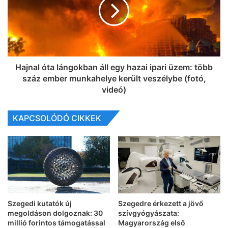
Hajnal óta lángokban áll egy hazai ipari üzem: több
száz ember munkahelye került veszélybe (fotó,
videó)
KAPCSOLÓDÓ CIKKEK
Szegedi kutatók új
Szegedre érkezett a jövő
megoldáson dolgoznak: 30
szívgyógyászata:
millió forintos támogatással
Magyarország első