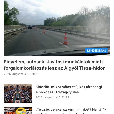
MINDENMÁS
Figyelem, autósok! Javítási munkálatok miatt
forgalomkorlátozás lesz az Algyői Tisza-hídon
2026, augusztus 6. 12:47
Kiderült, mikor választ új köztársasági
elnököt az Országgyűlés
2026, augusztus 6. 12:28
„Te csődbe akarsz vinni minket? Hajrá!” –