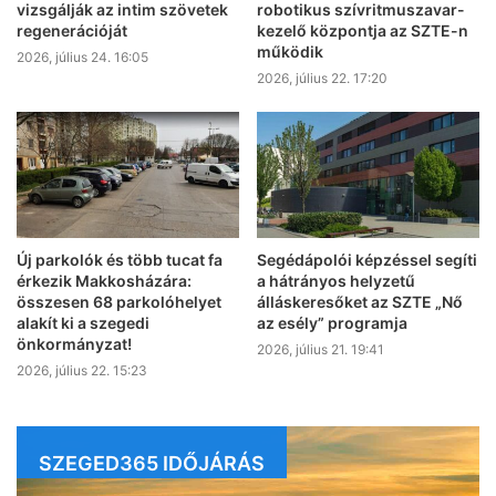
vizsgálják az intim szövetek
robotikus szívritmuszavar-
regenerációját
kezelő központja az SZTE-n
működik
2026, július 24. 16:05
2026, július 22. 17:20
Új parkolók és több tucat fa
Segédápolói képzéssel segíti
érkezik Makkosházára:
a hátrányos helyzetű
összesen 68 parkolóhelyet
álláskeresőket az SZTE „Nő
alakít ki a szegedi
az esély” programja
önkormányzat!
2026, július 21. 19:41
2026, július 22. 15:23
SZEGED365 IDŐJÁRÁS