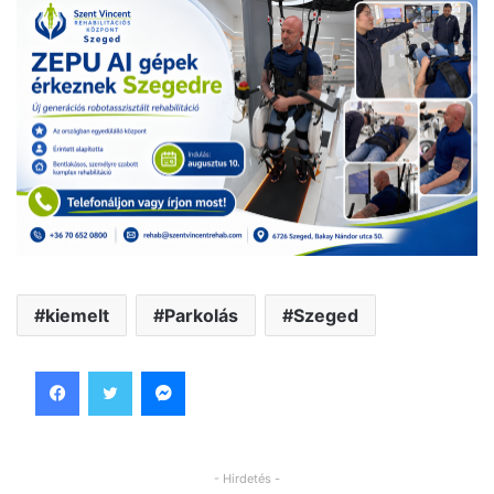
kiemelt
Parkolás
Szeged
Facebook
Twitter
Messenger
- Hirdetés -