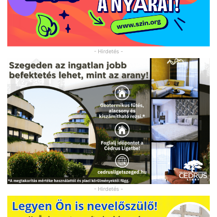
- Hirdetés -
- Hirdetés -