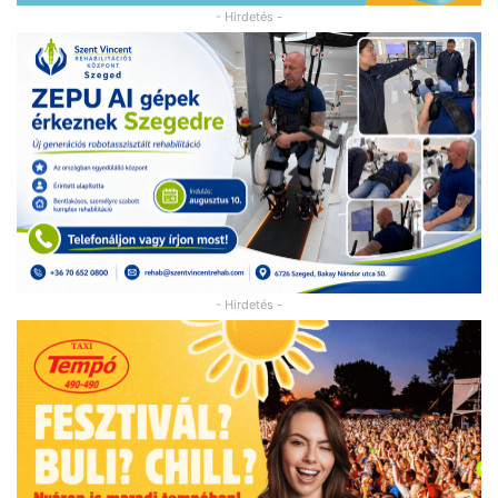
- Hirdetés -
- Hirdetés -