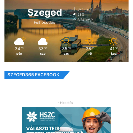
Szeged
37º - 26º
28%
3.74 km/h
Felhősödés
34
33
35
38
41
℃
℃
℃
℃
℃
pén
szo
vas
hét
ked
SZEGED365 FACEBOOK
- Hirdetés -