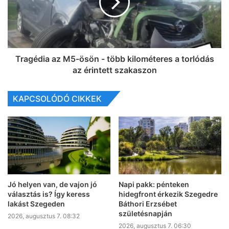
Tragédia az M5-ösön - több kilométeres a torlódás
az érintett szakaszon
KAPCSOLÓDÓ CIKKEK
Jó helyen van, de vajon jó
Napi pakk: pénteken
választás is? Így keress
hidegfront érkezik Szegedre
lakást Szegeden
Báthori Erzsébet
születésnapján
2026, augusztus 7. 08:32
2026, augusztus 7. 06:30