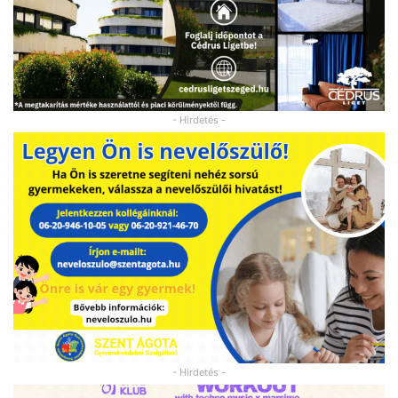
- Hirdetés -
- Hirdetés -