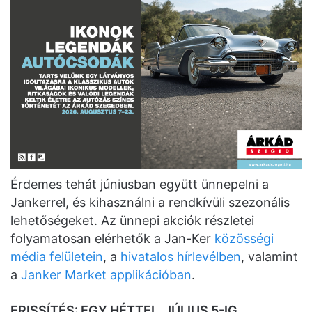
Érdemes tehát júniusban együtt ünnepelni a
Jankerrel, és kihasználni a rendkívüli szezonális
lehetőségeket. Az ünnepi akciók részletei
folyamatosan elérhetők a Jan-Ker
közösségi
média felületein
, a
hivatalos hírlevélben
, valamint
a
Janker Market applikációban
.
FRISSÍTÉS: EGY HÉTTEL, JÚLIUS 5-IG