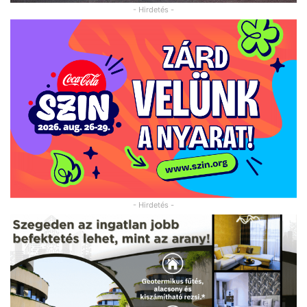
- Hirdetés -
- Hirdetés -