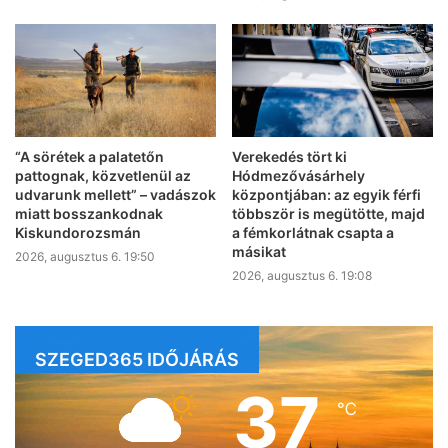
“A sörétek a palatetőn
Verekedés tört ki
pattognak, közvetlenül az
Hódmezővásárhely
udvarunk mellett” – vadászok
központjában: az egyik férfi
miatt bosszankodnak
többször is megütötte, majd
Kiskundorozsmán
a fémkorlátnak csapta a
másikat
2026, augusztus 6. 19:50
2026, augusztus 6. 19:08
SZEGED365 IDŐJÁRÁS
37
℃