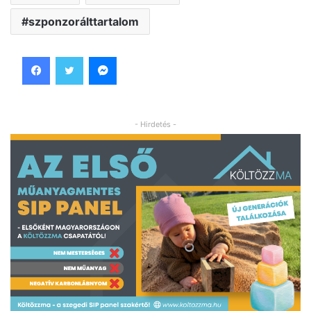
szponzorálttartalom
Facebook
Twitter
Messenger
- Hirdetés -