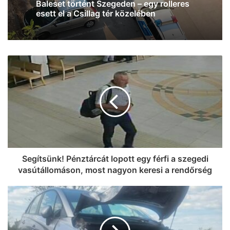
Folytatódik az éjszakai permetezés
Szegeden – mutatjuk, mire kell figyelni
Segítsünk! Pénztárcát lopott egy férfi a szegedi
vasútállomáson, most nagyon keresi a rendőrség