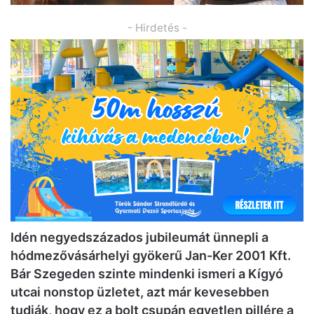
- Hirdetés -
Idén negyedszázados jubileumát ünnepli a
hódmezővásárhelyi gyökerű Jan-Ker 2001 Kft.
Bár Szegeden szinte mindenki ismeri a Kígyó
utcai nonstop üzletet, azt már kevesebben
tudják, hogy ez a bolt csupán egyetlen pillére a