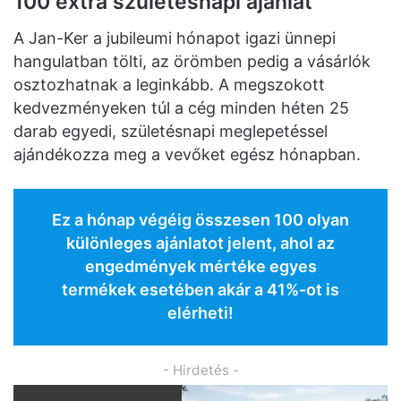
100 extra születésnapi ajánlat
A Jan-Ker a jubileumi hónapot igazi ünnepi
hangulatban tölti, az örömben pedig a vásárlók
osztozhatnak a leginkább. A megszokott
kedvezményeken túl a cég minden héten 25
darab egyedi, születésnapi meglepetéssel
ajándékozza meg a vevőket egész hónapban.
Ez a hónap végéig összesen 100 olyan
különleges ajánlatot jelent, ahol az
engedmények mértéke egyes
termékek esetében akár a 41%-ot is
elérheti!
- Hirdetés -