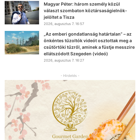
Magyar Péter: három személy közül
választ szombaton köztársaságielnök-
jelöltet a Tisza
2026, augusztus 7. 16:57
„Az emberi gondatlanság határtalan” – az
önkéntes tűzoltók videót osztottak meg a
csütörtöki tűzről, aminek a füstje messzire
ellátszódott Szegeden (videó)
2026, augusztus 7. 16:27
- Hirdetés -