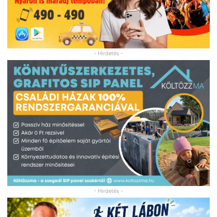
- Hirdetés -
- Hirdetés -