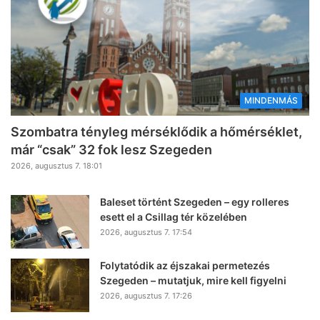
MINDENMÁS
Szombatra tényleg mérséklődik a hőmérséklet,
már “csak” 32 fok lesz Szegeden
2026, augusztus 7. 18:01
Baleset történt Szegeden – egy rolleres
esett el a Csillag tér közelében
2026, augusztus 7. 17:54
Folytatódik az éjszakai permetezés
Szegeden – mutatjuk, mire kell figyelni
2026, augusztus 7. 17:26