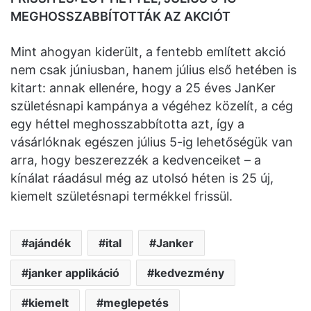
MEGHOSSZABBÍTOTTÁK AZ AKCIÓT
Mint ahogyan kiderült, a fentebb említett akció
nem csak júniusban, hanem július első hetében is
kitart: annak ellenére, hogy a 25 éves JanKer
születésnapi kampánya a végéhez közelít, a cég
egy héttel meghosszabbította azt, így a
vásárlóknak egészen július 5-ig lehetőségük van
arra, hogy beszerezzék a kedvenceiket – a
kínálat ráadásul még az utolsó héten is 25 új,
kiemelt születésnapi termékkel frissül.
ajándék
ital
Janker
janker applikáció
kedvezmény
kiemelt
meglepetés