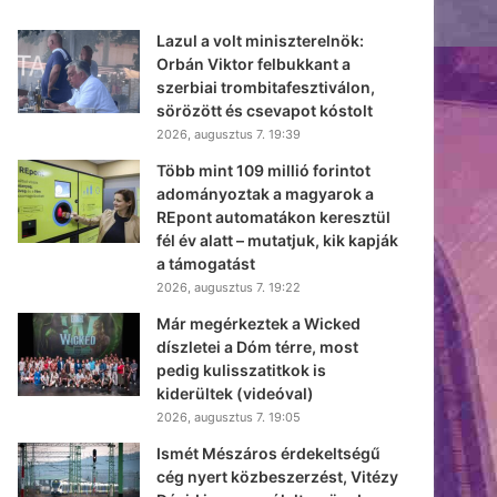
Lazul a volt miniszterelnök:
Orbán Viktor felbukkant a
szerbiai trombitafesztiválon,
sörözött és csevapot kóstolt
2026, augusztus 7. 19:39
Több mint 109 millió forintot
adományoztak a magyarok a
REpont automatákon keresztül
fél év alatt – mutatjuk, kik kapják
a támogatást
2026, augusztus 7. 19:22
Már megérkeztek a Wicked
díszletei a Dóm térre, most
pedig kulisszatitkok is
kiderültek (videóval)
2026, augusztus 7. 19:05
Ismét Mészáros érdekeltségű
cég nyert közbeszerzést, Vitézy