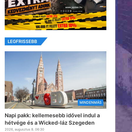
LEGFRISSEBB
MINDENMÁS
Napi pakk: kellemesebb idővel indul a
hétvége és a Wicked-láz Szegeden
2026, augusztus 8. 06:30