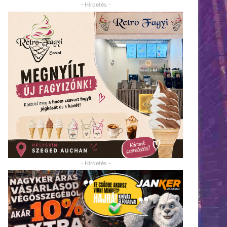
- Hirdetés -
- Hirdetés -