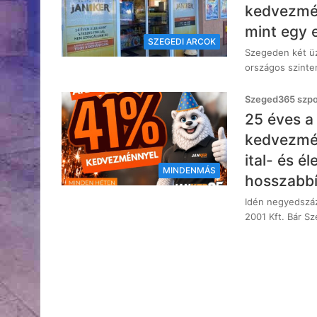
kedvezmén
mint egy e
SZEGEDI ARCOK
Szegeden két üz
országos szinte
Szeged365 szpon
25 éves a
kedvezmén
ital- és é
MINDENMÁS
hosszabbí
Idén negyedszáz
2001 Kft. Bár S