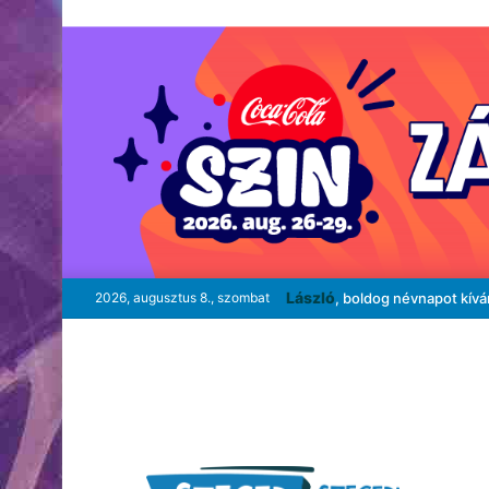
László
2026, augusztus 8., szombat
, boldog névnapot kív