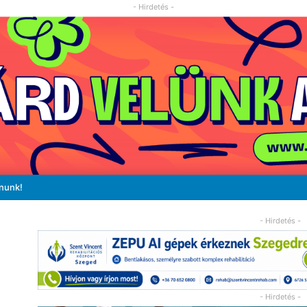
- Hirdetés -
ánunk!
- Hirdetés -
- Hirdetés -