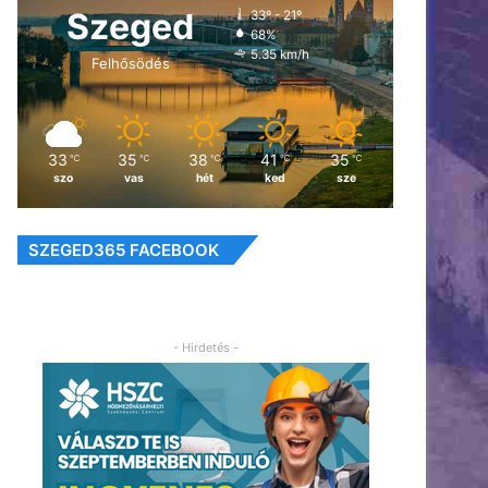
Szeged
33º - 21º
68%
5.35 km/h
Felhősödés
33
35
38
41
35
℃
℃
℃
℃
℃
szo
vas
hét
ked
sze
SZEGED365 FACEBOOK
- Hirdetés -