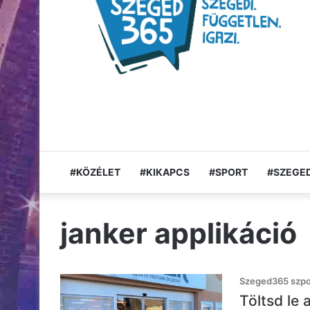
#KÖZÉLET
#KIKAPCS
#SPORT
#SZEGED
janker applikáció
Szeged365 szpon
Töltsd le 