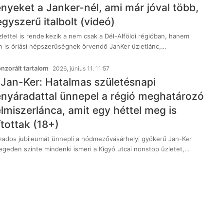
yeket a Janker-nél, ami már jóval több,
gyszerű italbolt (videó)
lettel is rendelkezik a nem csak a Dél-Alföldi régióban, hanem
n is óriási népszerűségnek örvendő JanKer üzletlánc,…
zorált tartalom
2026, június 11. 11:57
 Jan-Ker: Hatalmas születésnapi
yáradattal ünnepel a régió meghatározó
lelmiszerlánca, amit egy héttel meg is
tottak (18+)
ados jubileumát ünnepli a hódmezővásárhelyi gyökerű Jan-Ker
zegeden szinte mindenki ismeri a Kígyó utcai nonstop üzletet,…