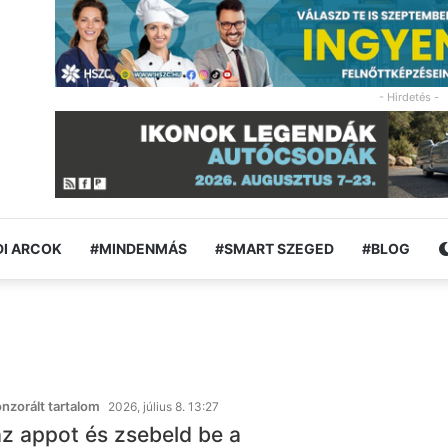
- Hirdetés -
I ARCOK
#MINDENMÁS
#SMART SZEGED
#BLOG
zorált tartalom
2026, július 8. 13:27
az appot és zsebeld be a