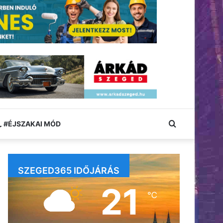
Keresés:
#ÉJSZAKAI MÓD
SZEGED365 IDŐJÁRÁS
21
℃