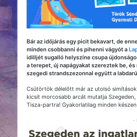
Bár az időjárás egy picit bekavart, de enne
minden csobbanni és pihenni vágyót a
La
idilljét sugalló helyszíne csupa újdonságo
a terepet, új napágyakat szereztek be, és 
szegedi strandszezonnal együtt a labdarúg
Csütörtök délelőtt már az utolsó simításo
kicsit morcosabb arcát mutatja Szegeden,
Tisza-partra! Gyakorlatilag minden készen 
-