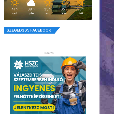
41
39
35
35
38
℃
℃
℃
℃
℃
csü
pén
szo
vas
hét
SZEGED365 FACEBOOK
- Hirdetés -