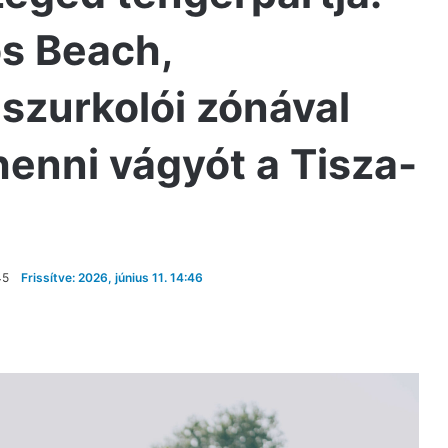
os Beach,
szurkolói zónával
enni vágyót a Tisza-
45
Frissítve: 2026, június 11. 14:46