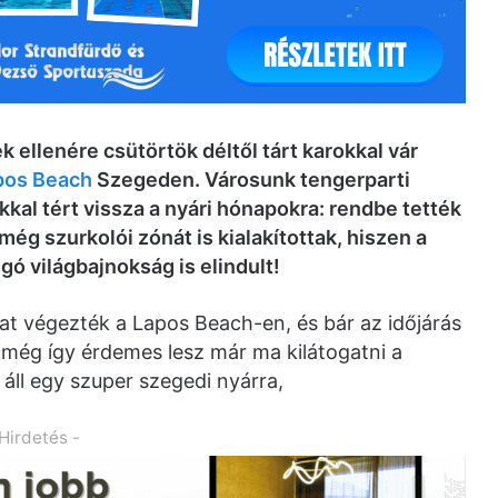
k ellenére csütörtök déltől tárt karokkal vár
pos Beach
Szegeden. Városunk tengerparti
kkal tért vissza a nyári hónapokra: rendbe tették
még szurkolói zónát is kialakítottak, hiszen a
ó világbajnokság is elindult!
kat végezték a Lapos Beach-en, és bár az időjárás
 még így érdemes lesz már ma kilátogatni a
áll egy szuper szegedi nyárra,
 Hirdetés -