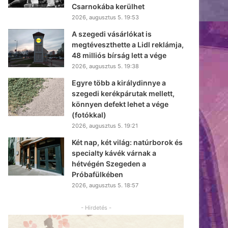
Csarnokába kerülhet
2026, augusztus 5. 19:53
A szegedi vásárlókat is
megtéveszthette a Lidl reklámja,
48 milliós bírság lett a vége
2026, augusztus 5. 19:38
Egyre több a királydinnye a
szegedi kerékpárutak mellett,
könnyen defekt lehet a vége
(fotókkal)
2026, augusztus 5. 19:21
Két nap, két világ: natúrborok és
specialty kávék várnak a
hétvégén Szegeden a
Próbafülkében
2026, augusztus 5. 18:57
- Hirdetés -