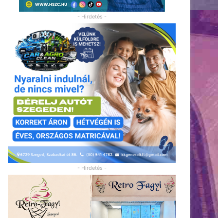
- Hirdetés -
- Hirdetés -