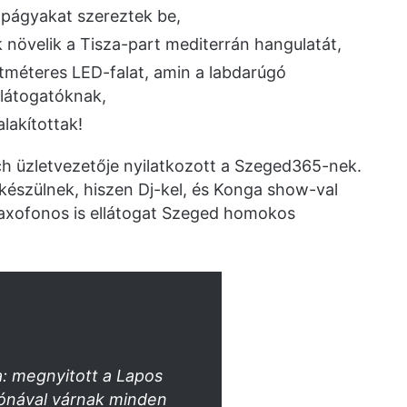
apágyakat szereztek be,
k növelik a Tisza-part mediterrán hangulatát,
etméteres LED-falat, amin a labdarúgó
ilátogatóknak,
alakítottak!
h üzletvezetője nyilatkozott a Szeged365-nek.
készülnek, hiszen Dj-kel, és Konga show-val
zaxofonos is ellátogat Szeged homokos
: megnyitott a Lapos
zónával várnak minden