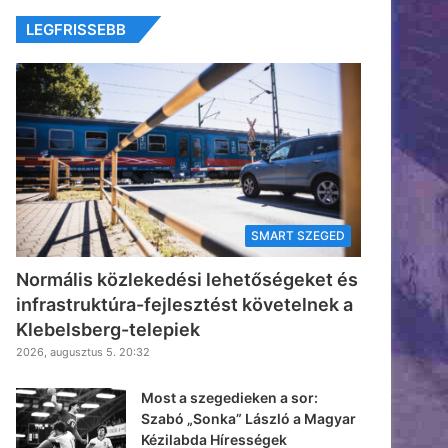
LEGFRISSEBB
SMART SZEGED
Normális közlekedési lehetőségeket és
infrastruktúra-fejlesztést követelnek a
Klebelsberg-telepiek
2026, augusztus 5. 20:32
Most a szegedieken a sor:
Szabó „Sonka” László a Magyar
Kézilabda Hírességek