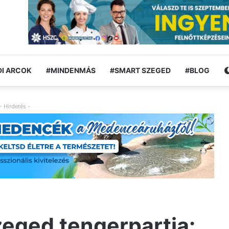
I ARCOK
#MINDENMÁS
#SMART SZEGED
#BLOG
- Hirdetés -
eged tengerpartja: