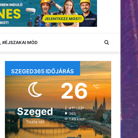
Keresés:
#ÉJSZAKAI MÓD
SZEGED365 IDŐJÁRÁS
26
℃
Szeged
41º - 23º
26%
1.45 km/h
Tiszta idő