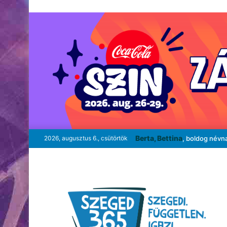
Berta, Bettina
2026, augusztus 6., csütörtök
, boldog névn