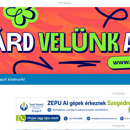
- Hirdetés -
apot kívánunk!
- Hirdetés -
- Hirdetés -