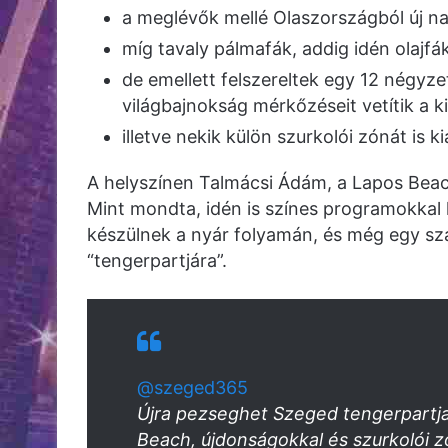
a meglévők mellé Olaszországból új n
míg tavaly pálmafák, addig idén olajfá
de emellett felszereltek egy 12 négyz
világbajnokság mérkőzéseit vetítik a k
illetve nekik külön szurkolói zónát is ki
A helyszínen Talmácsi Ádám, a Lapos Beac
Mint mondta, idén is színes programokkal 
készülnek a nyár folyamán, és még egy s
“tengerpartjára”.
@szeged365
Újra pezseghet Szeged tengerpartja
Beach, újdonságokkal és szurkolói 