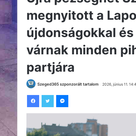
megnyitott a Lap
újdonságokkal és 
várnak minden pih
partjára
Szeged365 szponzorált tartalom
2026, június 11. 14:
Facebook
Twitter
Messenger