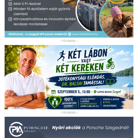
- Hirdetés -
- Hirdetés -