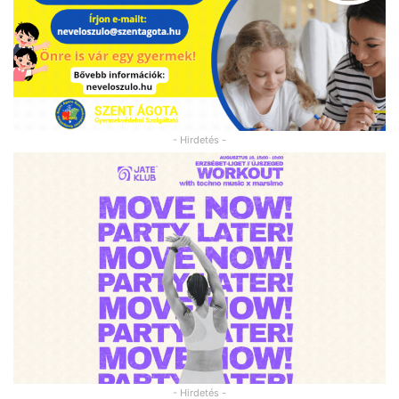
- Hirdetés -
- Hirdetés -