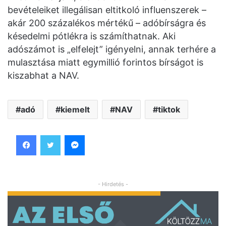
bevételeiket illegálisan eltitkoló influenszerek –
akár 200 százalékos mértékű – adóbírságra és
késedelmi pótlékra is számíthatnak. Aki
adószámot is „elfelejt” igényelni, annak terhére a
mulasztása miatt egymillió forintos bírságot is
kiszabhat a NAV.
adó
kiemelt
NAV
tiktok
Facebook
Twitter
Messenger
- Hirdetés -