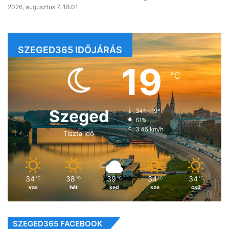
2026, augusztus 7. 18:01
SZEGED365 IDŐJÁRÁS
19
℃
Szeged
34º - 19º
61%
3.45 km/h
Tiszta idő
34
38
39
34
34
℃
℃
℃
℃
℃
vas
hét
ked
sze
csü
SZEGED365 FACEBOOK