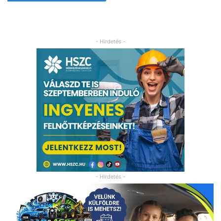
- Hirdetés -
- Hirdetés -