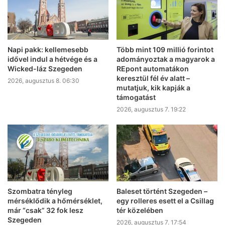
Napi pakk: kellemesebb
Több mint 109 millió forintot
idővel indul a hétvége és a
adományoztak a magyarok a
Wicked-láz Szegeden
REpont automatákon
keresztül fél év alatt –
2026, augusztus 8. 06:30
mutatjuk, kik kapják a
támogatást
2026, augusztus 7. 19:22
Szombatra tényleg
Baleset történt Szegeden –
mérséklődik a hőmérséklet,
egy rolleres esett el a Csillag
már “csak” 32 fok lesz
tér közelében
Szegeden
2026, augusztus 7. 17:54