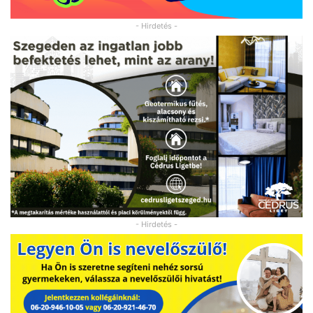
- Hirdetés -
- Hirdetés -