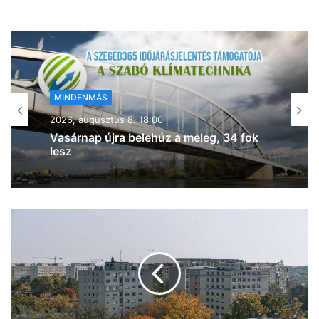
MINDENMÁS
2026, augusztus 8. 17:43
Kigyulladt a tarló Szeged- Baktón –
egyre jobban terjed a tűz (frissítve!)