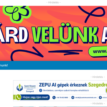
- Hirdetés -
ánunk!
- Hirdetés -
- Hirdetés -