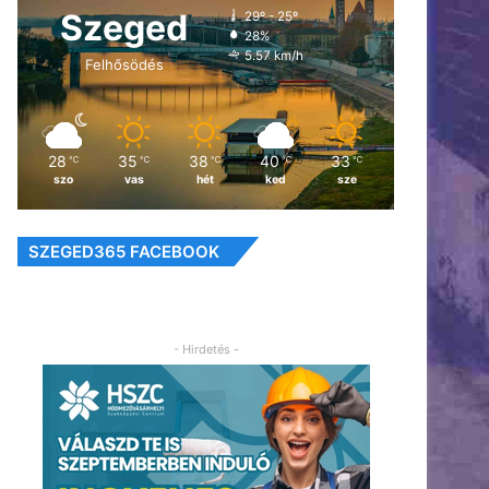
Szeged
29º - 25º
28%
5.57 km/h
Felhősödés
28
35
38
40
33
℃
℃
℃
℃
℃
szo
vas
hét
ked
sze
SZEGED365 FACEBOOK
- Hirdetés -