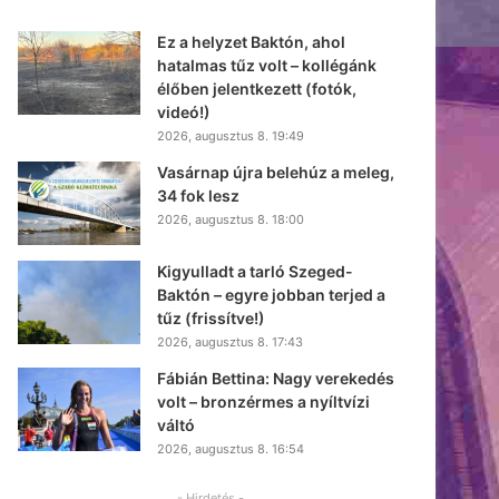
Ez a helyzet Baktón, ahol
hatalmas tűz volt – kollégánk
élőben jelentkezett (fotók,
videó!)
2026, augusztus 8. 19:49
Vasárnap újra belehúz a meleg,
34 fok lesz
2026, augusztus 8. 18:00
Kigyulladt a tarló Szeged-
Baktón – egyre jobban terjed a
tűz (frissítve!)
2026, augusztus 8. 17:43
Fábián Bettina: Nagy verekedés
volt – bronzérmes a nyíltvízi
váltó
2026, augusztus 8. 16:54
- Hirdetés -