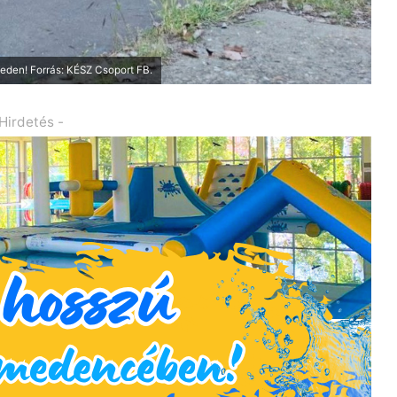
geden! Forrás: KÉSZ Csoport FB.
 Hirdetés -