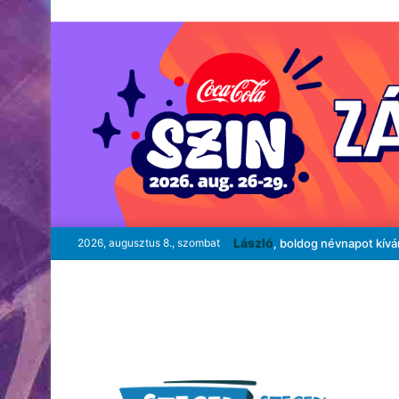
László
2026, augusztus 8., szombat
, boldog névnapot kív