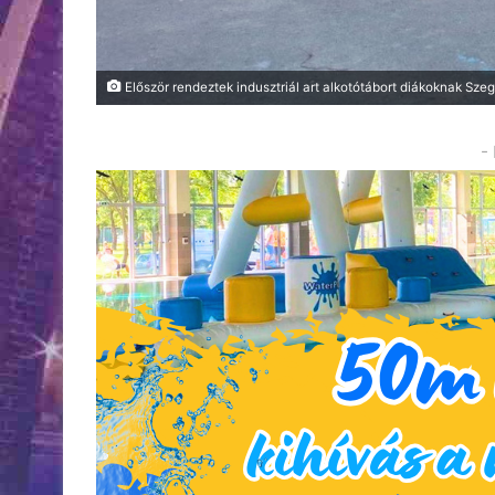
Először rendeztek indusztriál art alkotótábort diákoknak Sze
-