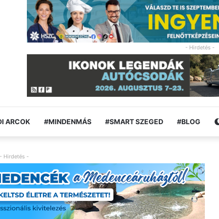
- Hirdetés -
I ARCOK
#MINDENMÁS
#SMART SZEGED
#BLOG
- Hirdetés -