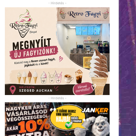
- Hirdetés -
- Hirdetés -