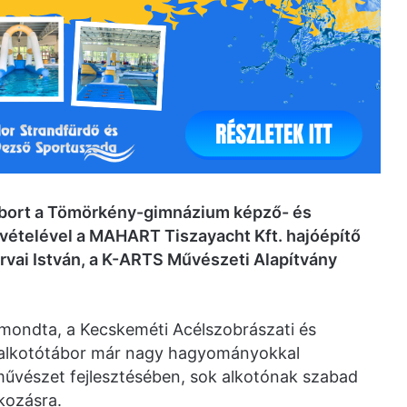
ótábort a Tömörkény-gimnázium képző- és
vételével a MAHART Tiszayacht Kft. hajóépítő
Árvai István, a K-ARTS Művészeti Alapítvány
mondta, a Kecskeméti Acélszobrászati és
alkotótábor már nagy hagyományokkal
őművészet fejlesztésében, sok alkotónak szabad
kozásra.