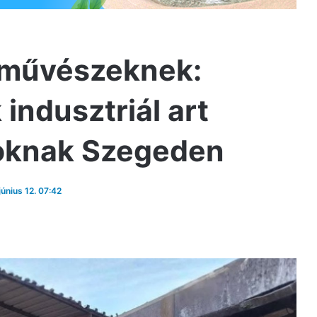
al művészeknek:
indusztriál art
koknak Szegeden
június 12. 07:42