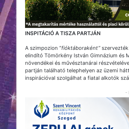
INSPITÁCIÓ A TISZA PARTJÁN
A szimpozion “
fióktáboraként”
szervezték
elindító Tömörkény István Gimnázium és
növendékei és művésztanárai részvételével
partján található telephelyen az üzemi háttér
inspirációval szolgálhat a fiatal alkotók s
-