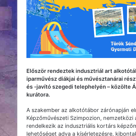
Először rendeztek indusztriál art alkot
iparművész diákjai és művésztanárai rész
és -javító szegedi telephelyén – közölte 
kurátora.
A szakember az alkotótábor zárónapján el
Képzőművészeti Szimpozion, nemzetközi 
rendelkezik az indusztriális kortárs képz
lehetőséget adva a kísérletezésre, kibonta