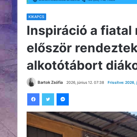
KIKAPCS
Inspiráció a fiat
először rendeztek 
alkotótábort diá
Bartok Zsófia
2026, június 12. 07:38
Frissítve: 2026, 
Facebook
Twitter
Messenger