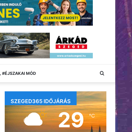
Keresés:
#ÉJSZAKAI MÓD
SZEGED365 IDŐJÁRÁS
29
℃