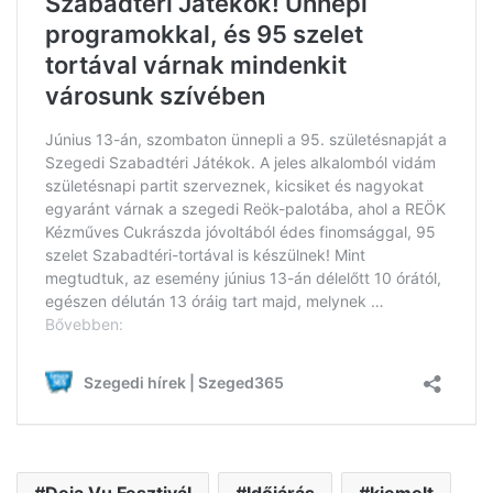
Deja Vu Fesztivál
Időjárás
kiemelt