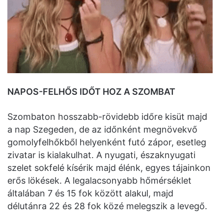
NAPOS-FELHŐS IDŐT HOZ A SZOMBAT
Szombaton hosszabb-rövidebb időre kisüt majd
a nap Szegeden, de az időnként megnövekvő
gomolyfelhőkből helyenként futó zápor, esetleg
zivatar is kialakulhat. A nyugati, északnyugati
szelet sokfelé kísérik majd élénk, egyes tájainkon
erős lökések. A legalacsonyabb hőmérséklet
általában 7 és 15 fok között alakul, majd
délutánra 22 és 28 fok közé melegszik a levegő.