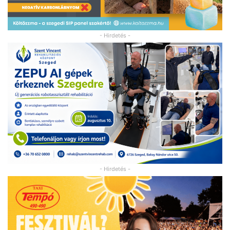
- Hirdetés -
- Hirdetés -