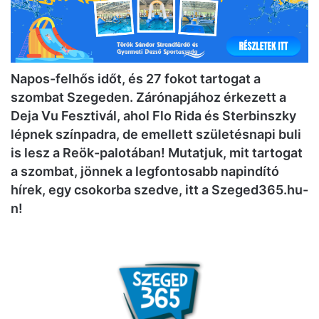
Napos-felhős időt, és 27 fokot tartogat a
szombat Szegeden. Zárónapjához érkezett a
Deja Vu Fesztivál, ahol Flo Rida és Sterbinszky
lépnek színpadra, de emellett születésnapi buli
is lesz a Reök-palotában! Mutatjuk, mit tartogat
a szombat, jönnek a legfontosabb napindító
hírek, egy csokorba szedve, itt a Szeged365.hu-
n!