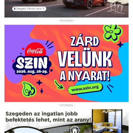
- Hirdetés -
- Hirdetés -