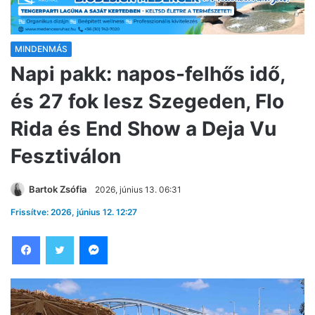
MINDENMÁS
Napi pakk: napos-felhős idő,
és 27 fok lesz Szegeden, Flo
Rida és End Show a Deja Vu
Fesztiválon
Bartok Zsófia
2026, június 13. 06:31
Frissítve: 2026, június 12. 12:27
Facebook
Twitter
Messenger