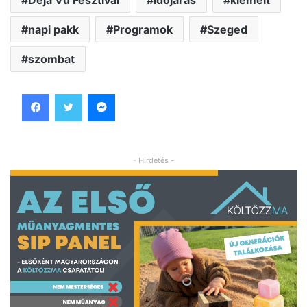
napi pakk
Programok
Szeged
szombat
Facebook
Twitter
Messenger
- Hirdetés -