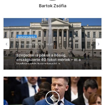
Bartok Zsófia
MINDENMÁS
MINDENMÁS
2026, augusztus 5. 18:01
2026, augusztus 5. 18:42
Csütörtökön tetőzik a kánikula, 40
fokos hőség lesz Szegeden
Szegeden is pokoli a hőség,
országszerte 40 fokot mértek – itt a
legfrissebb beszámoló a
hőséghelyzetről