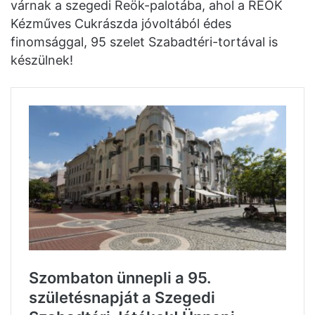
várnak a szegedi Reök-palotába, ahol a REÖK
Kézműves Cukrászda jóvoltából édes
finomsággal, 95 szelet Szabadtéri-tortával is
készülnek!