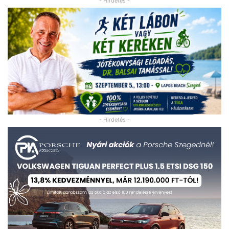
- Hirdetés -
- Hirdetés -