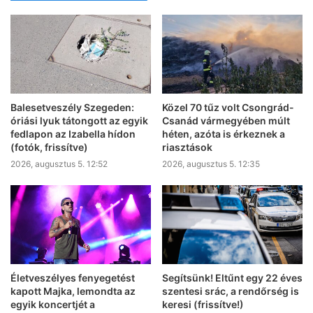
Balesetveszély Szegeden:
Közel 70 tűz volt Csongrád-
óriási lyuk tátongott az egyik
Csanád vármegyében múlt
fedlapon az Izabella hídon
héten, azóta is érkeznek a
(fotók, frissítve)
riasztások
2026, augusztus 5. 12:52
2026, augusztus 5. 12:35
Életveszélyes fenyegetést
Segítsünk! Eltűnt egy 22 éves
kapott Majka, lemondta az
szentesi srác, a rendőrség is
egyik koncertjét a
keresi (frissítve!)