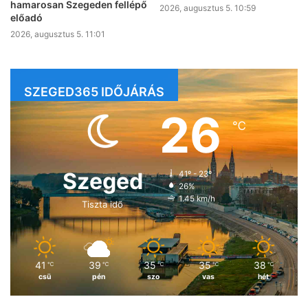
hamarosan Szegeden fellépő
2026, augusztus 5. 10:59
előadó
2026, augusztus 5. 11:01
SZEGED365 IDŐJÁRÁS
26
℃
Szeged
41º - 23º
26%
1.45 km/h
Tiszta idő
41
39
35
35
38
℃
℃
℃
℃
℃
csü
pén
szo
vas
hét