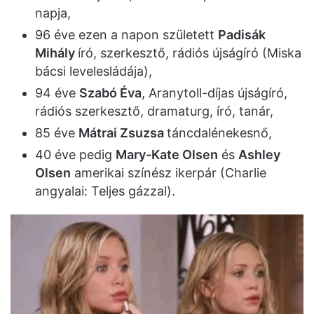
napja,
96 éve ezen a napon született
Padisák
Mihály
író, szerkesztő, rádiós újságíró (Miska
bácsi levelesládája),
94 éve
Szabó Éva
, Aranytoll-díjas újságíró,
rádiós szerkesztő, dramaturg, író, tanár,
85 éve
Mátrai Zsuzsa
táncdalénekesnő,
40 éve pedig
Mary-Kate Olsen
és
Ashley
Olsen
amerikai színész ikerpár (Charlie
angyalai: Teljes gázzal).