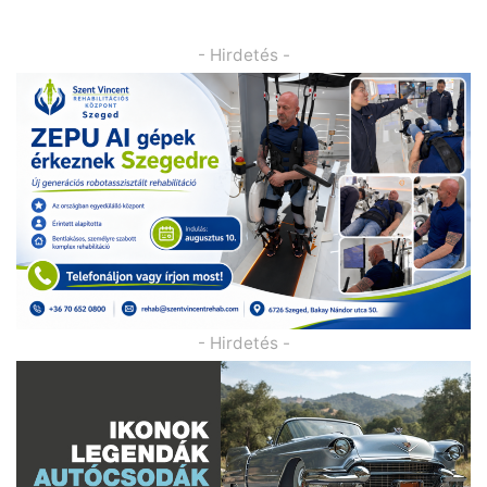
- Hirdetés -
- Hirdetés -