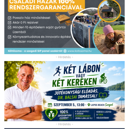
- Hirdetés -
- Hirdetés -