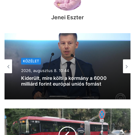
Jenei Eszter
KÖZÉLET
2026, augusztus 7. 19:39
Lazul a volt miniszterelnök: Orbán
Viktor felbukkant a szerbiai
trombitafesztiválon, sörözött és
csevapot kóstolt