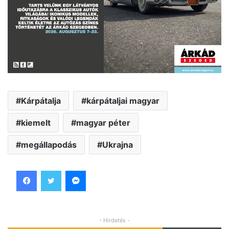
Kárpátalja
kárpátaljai magyar
kiemelt
magyar péter
megállapodás
Ukrajna
Facebook
Twitter
Messenger
- Hirdetés -