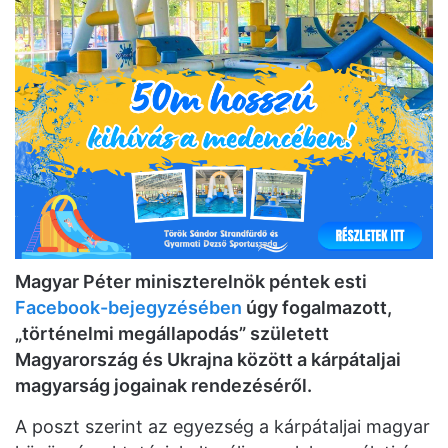
Magyar Péter miniszterelnök péntek esti
Facebook-bejegyzésében
úgy fogalmazott,
„történelmi megállapodás” született
Magyarország és Ukrajna között a kárpátaljai
magyarság jogainak rendezéséről.
A poszt szerint az egyezség a kárpátaljai magyar