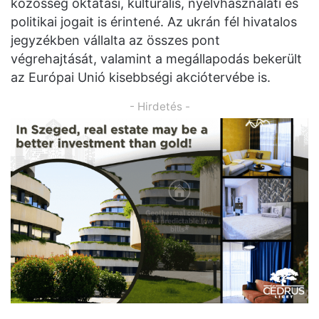
közösség oktatási, kulturális, nyelvhasználati és
politikai jogait is érintené. Az ukrán fél hivatalos
jegyzékben vállalta az összes pont
végrehajtását, valamint a megállapodás bekerült
az Európai Unió kisebbségi akciótervébe is.
- Hirdetés -