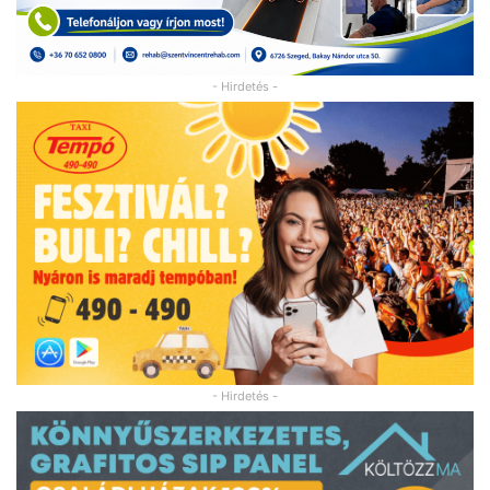
- Hirdetés -
- Hirdetés -