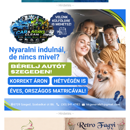
- Hirdetés -
- Hirdetés -