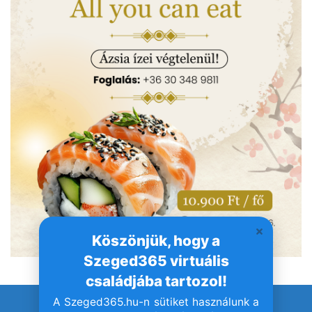
Köszönjük, hogy a
Szeged365 virtuális
családjába tartozol!
A Szeged365.hu-n sütiket használunk a
© Szeged365.hu I Minden jog fenntartva!