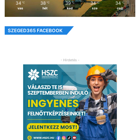
34
38
39
34
34
℃
℃
℃
℃
℃
vas
hét
ked
sze
csü
SZEGED365 FACEBOOK
- Hirdetés -