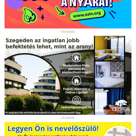
- Hirdetés -
- Hirdetés -