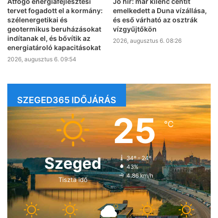
Átfogó energiafejlesztési
Jó hír: már kilenc centit
tervet fogadott el a kormány:
emelkedett a Duna vízállása,
szélenergetikai és
és eső várható az osztrák
geotermikus beruházásokat
vízgyűjtőkön
indítanak el, és bővítik az
2026, augusztus 6. 08:26
energiatároló kapacitásokat
2026, augusztus 6. 09:54
SZEGED365 IDŐJÁRÁS
25
℃
Szeged
34º - 24º
43%
4.86 km/h
Tiszta idő