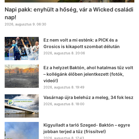
Napi pakk: enyhült a hőség, vár a Wicked családi
nap!
2026, augusztus 9. 06:30
Ez nem volt a mi esténk: a PICK és a
Grosics is kikapott szombat délután
2026, augusztus 8. 20:06
Ez a helyzet Baktón, ahol hatalmas tűz volt
– kollégánk élőben jelentkezett (fotók,
videó!)
2026, augusztus 8. 19:49
Vasárnap újra belehúz a meleg, 34 fok lesz
2026, augusztus 8. 18:00
Kigyulladt a tarló Szeged- Baktón – egyre
jobban terjed a tűz (frissítve!)
2026, augusztus 8. 17:43