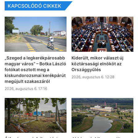
KAPCSOLÓDÓ CIKKEK
„Szeged a legkerékpárosabb
Kiderült, mikor választ új
magyar város” – Botka László
köztársasági elnököt az
fotókat osztott meg a
Országgyűlés
kiskundorozsmai kerékpárút
2026, augusztus 6. 12:28
megújult szakaszáról
2026, augusztus 6. 17:16