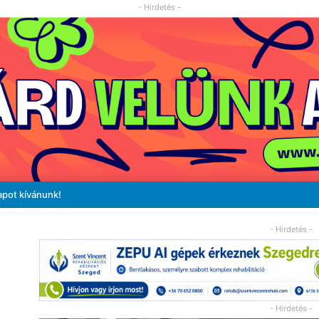
- Hirdetés -
apot kívánunk!
- Hirdetés -
- Hirdetés -