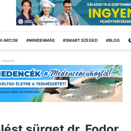
I ARCOK
#MINDENMÁS
#SMART SZEGED
#BLOG
- Hirdetés -
lést sürget dr. Fodor