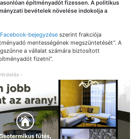
 hasonlóan építményadót fizessen. A politikus
mányzati bevételek növelése indokolja a
t Facebook-bejegyzése
szerint frakciója
építményadó mentességének megszüntetését”. A
szűnne a vállalat számára biztosított
ítményadót fizetni”.
 Hirdetés -