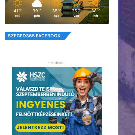
41
39
35
35
38
℃
℃
℃
℃
℃
csü
pén
szo
vas
hét
SZEGED365 FACEBOOK
- Hirdetés -