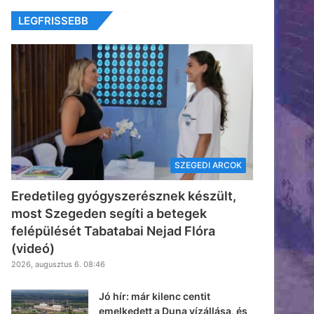
LEGFRISSEBB
SZEGEDI ARCOK
Eredetileg gyógyszerésznek készült,
most Szegeden segíti a betegek
felépülését Tabatabai Nejad Flóra
(videó)
2026, augusztus 6. 08:46
Jó hír: már kilenc centit
emelkedett a Duna vízállása, és