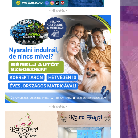
- Hirdetés -
- Hirdetés -