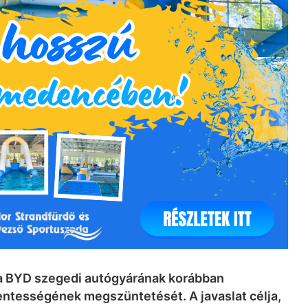
 a BYD szegedi autógyárának korábban
entességének megszüntetését. A javaslat célja,