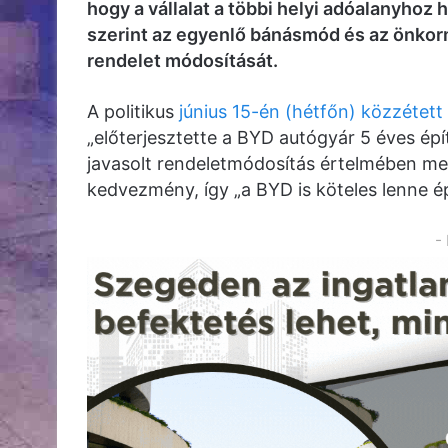
hogy a vállalat a többi helyi adóalanyhoz
szerint az egyenlő bánásmód és az önkor
rendelet módosítását.
A politikus
június 15-én (hétfőn) közzétet
„előterjesztette a BYD autógyár 5 éves 
javasolt rendeletmódosítás értelmében meg
kedvezmény, így „a BYD is köteles lenne ép
-