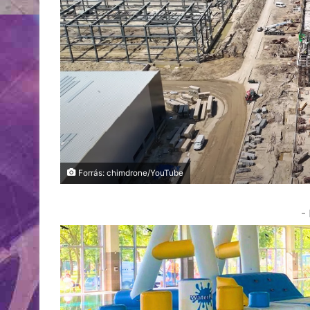
Forrás: chimdrone/YouTube
-