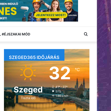
Keresés:
#ÉJSZAKAI MÓD
SZEGED365 IDŐJÁRÁS
32
℃
Szeged
41º - 27º
27%
1.86 km/h
Tiszta idő