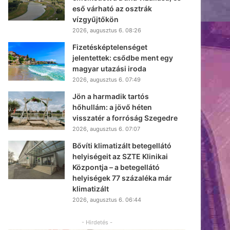
eső várható az osztrák
vízgyűjtőkön
2026, augusztus 6. 08:26
Fizetésképtelenséget
jelentettek: csődbe ment egy
magyar utazási iroda
2026, augusztus 6. 07:49
Jön a harmadik tartós
hőhullám: a jövő héten
visszatér a forróság Szegedre
2026, augusztus 6. 07:07
Bővíti klimatizált betegellátó
helyiségeit az SZTE Klinikai
Központja – a betegellátó
helyiségek 77 százaléka már
klimatizált
2026, augusztus 6. 06:44
- Hirdetés -