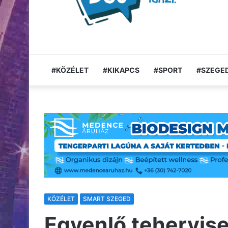
#KÖZÉLET
#KIKAPCS
#SPORT
#SZEGED
KÖZÉLET
SMART SZEGED
Egyenlő tehervise