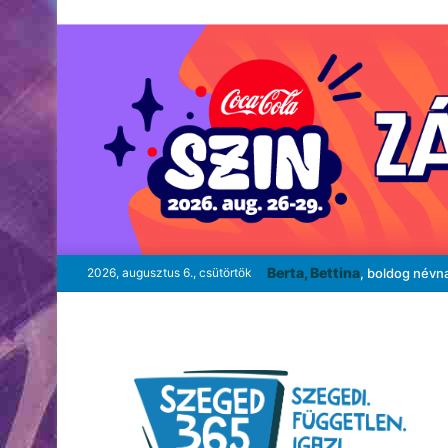
Berta, Bettina
2026, augusztus 6., csütörtök
, boldog névn