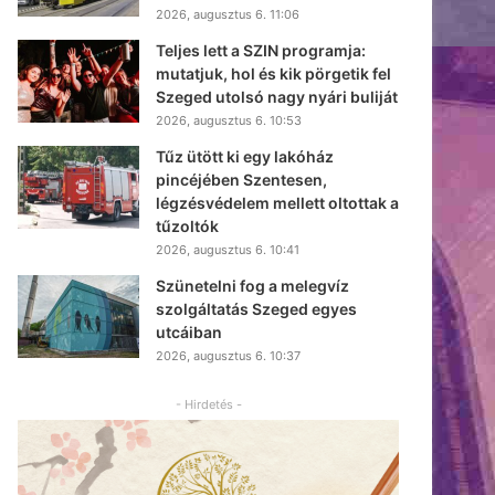
2026, augusztus 6. 11:06
Teljes lett a SZIN programja:
mutatjuk, hol és kik pörgetik fel
Szeged utolsó nagy nyári buliját
2026, augusztus 6. 10:53
Tűz ütött ki egy lakóház
pincéjében Szentesen,
légzésvédelem mellett oltottak a
tűzoltók
2026, augusztus 6. 10:41
Szünetelni fog a melegvíz
szolgáltatás Szeged egyes
utcáiban
2026, augusztus 6. 10:37
- Hirdetés -