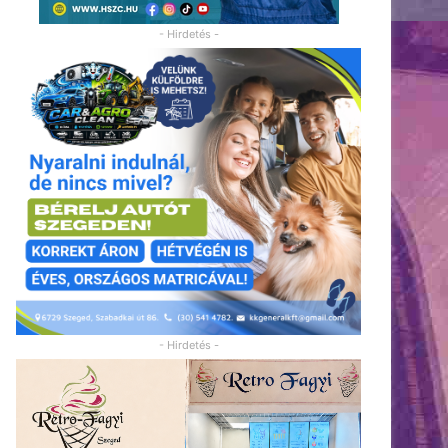
- Hirdetés -
- Hirdetés -