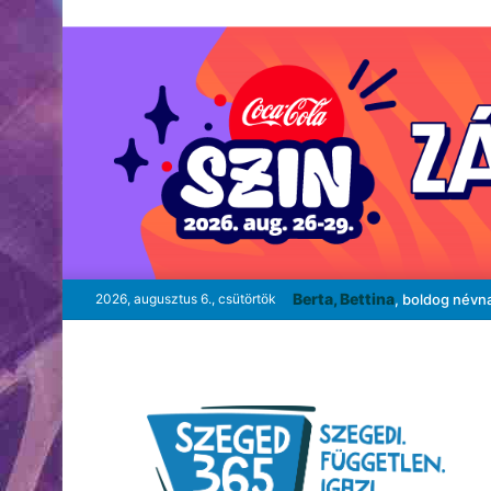
Berta, Bettina
2026, augusztus 6., csütörtök
, boldog névn