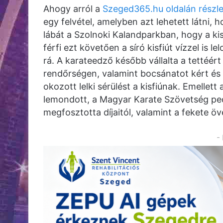
Ahogy arról a
Szeged365.hu oldalán részl
egy felvétel, amelyben azt lehetett látni, 
lábát a Szolnoki Kalandparkban, hogy a kisf
férfi ezt követően a síró kisfiút vízzel is
rá. A karateedző később vállalta a tettéért
rendőrségen, valamint bocsánatot kért és
okozott lelki sérülést a kisfiúnak. Emellet
lemondott, a Magyar Karate Szövetség pedig
megfosztotta díjaitól, valamint a fekete öv
-