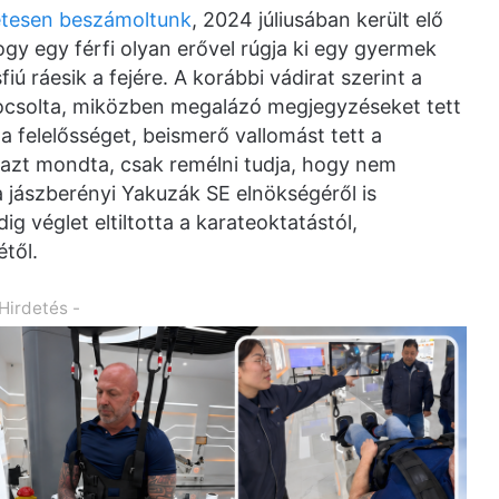
etesen beszámoltunk
, 2024 júliusában került elő
hogy egy férfi olyan erővel rúgja ki egy gyermek
iú ráesik a fejére. A korábbi vádirat szerint a
 lelocsolta, miközben megalázó megjegyzéseket tett
 a felelősséget, beismerő vallomást tett a
 azt mondta, csak remélni tudja, hogy nem
t a jászberényi Yakuzák SE elnökségéről is
 véglet eltiltotta a karateoktatástól,
étől.
 Hirdetés -