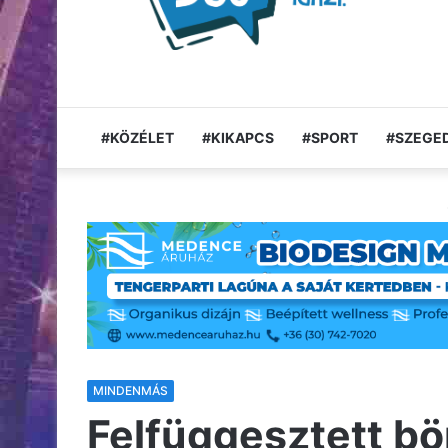
#KÖZÉLET
#KIKAPCS
#SPORT
#SZEGED
MINDENMÁS
Felfüggesztett b