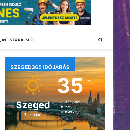
Keresés:
#ÉJSZAKAI MÓD
SZEGED365 IDŐJÁRÁS
35
℃
Szeged
40º - 26º
22%
0.99 km/h
Tiszta idő