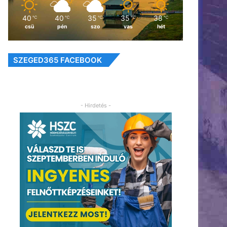
40
40
35
35
38
℃
℃
℃
℃
℃
csü
pén
szo
vas
hét
SZEGED365 FACEBOOK
- Hirdetés -