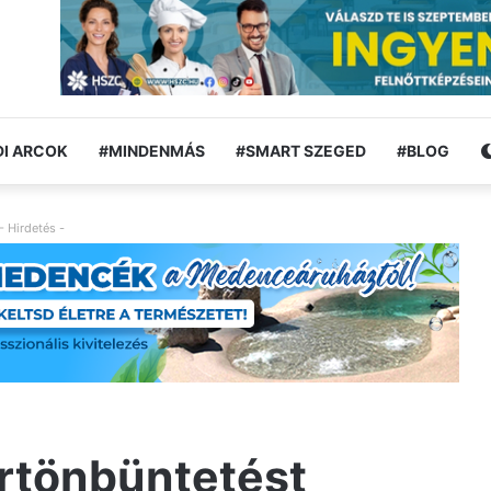
I ARCOK
#MINDENMÁS
#SMART SZEGED
#BLOG
- Hirdetés -
örtönbüntetést