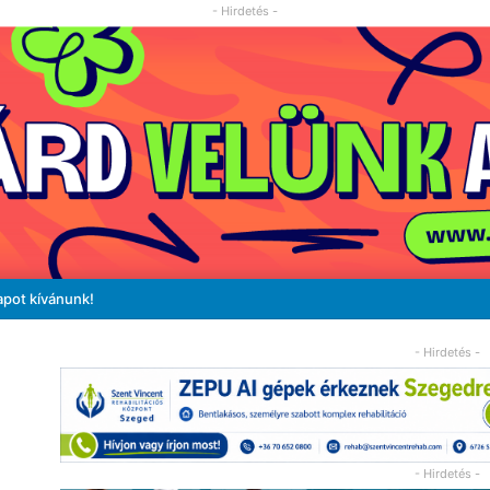
- Hirdetés -
apot kívánunk!
- Hirdetés -
- Hirdetés -