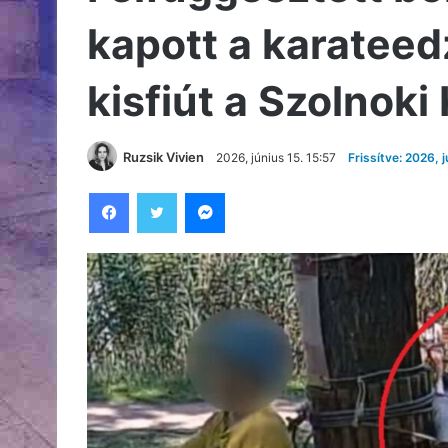
kapott a karateedz
kisfiút a Szolnok
Ruzsik Vivien
2026, június 15. 15:57
Frissítve: 2026, j
Facebook
Twitter
Messenger