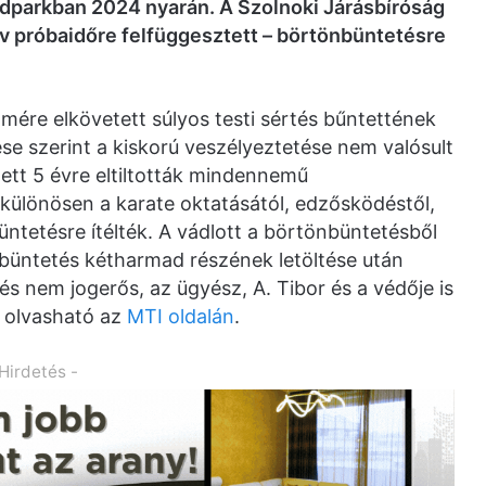
ndparkban 2024 nyarán. A Szolnoki Járásbíróság
év próbaidőre felfüggesztett – börtönbüntetésre
mére elkövetett súlyos testi sértés bűntettének
lése szerint a kiskorú veszélyeztetése nem valósult
ett 5 évre eltiltották mindennemű
 különösen a karate oktatásától, edzősködéstől,
üntetésre ítélték. A vádlott a börtönbüntetésből
büntetés kétharmad részének letöltése után
s nem jogerős, az ügyész, A. Tibor és a védője is
 olvasható az
MTI oldalán
.
 Hirdetés -