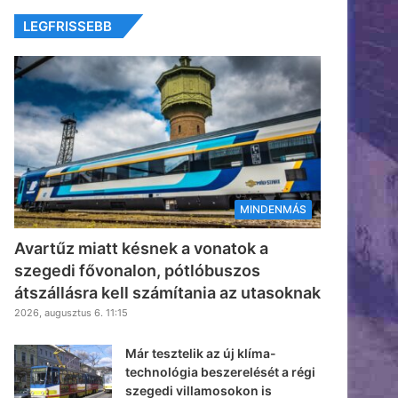
LEGFRISSEBB
MINDENMÁS
Avartűz miatt késnek a vonatok a
szegedi fővonalon, pótlóbuszos
átszállásra kell számítania az utasoknak
2026, augusztus 6. 11:15
Már tesztelik az új klíma-
technológia beszerelését a régi
szegedi villamosokon is