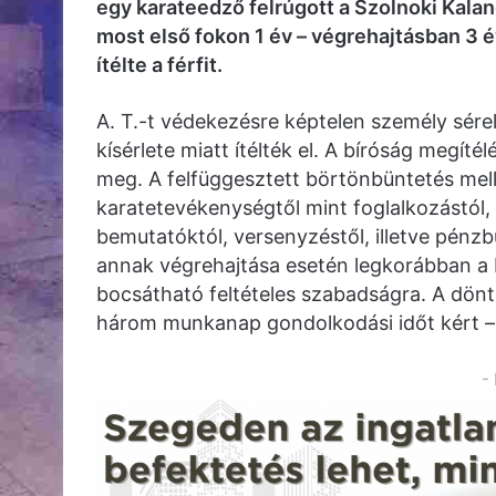
egy karateedző felrúgott a Szolnoki Kala
most első fokon 1 év – végrehajtásban 3 
ítélte a férfit.
A. T.-t védekezésre képtelen személy sérel
kísérlete miatt ítélték el. A bíróság megíté
meg. A felfüggesztett börtönbüntetés mell
karatetevékenységtől mint foglalkozástól,
bemutatóktól, versenyzéstől, illetve pénzb
annak végrehajtása esetén legkorábban a 
bocsátható feltételes szabadságra. A dönté
három munkanap gondolkodási időt kért –
-