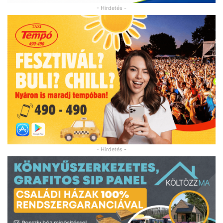
- Hirdetés -
- Hirdetés -