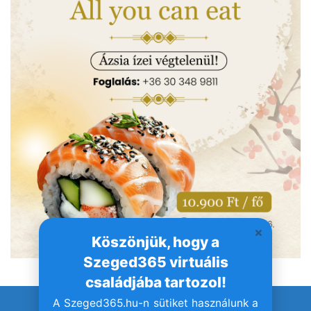
Köszönjük, hogy a
Szeged365 virtuális
családjába tartozol!
A Szeged365.hu-n sütiket használunk a