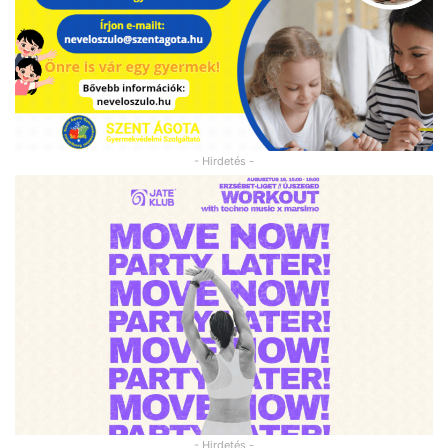
- Hirdetés -
- Hirdetés -