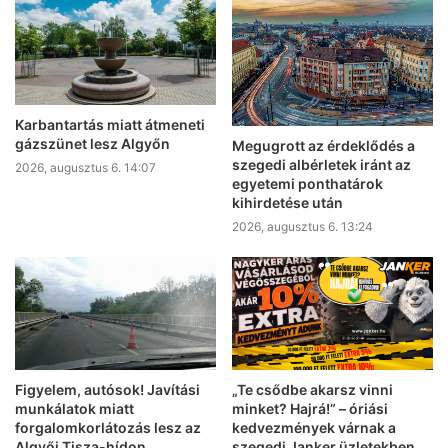
Karbantartás miatt átmeneti
gázszünet lesz Algyőn
Megugrott az érdeklődés a
szegedi albérletek iránt az
2026, augusztus 6. 14:07
egyetemi ponthatárok
kihirdetése után
2026, augusztus 6. 13:24
Figyelem, autósok! Javítási
„Te csődbe akarsz vinni
munkálatok miatt
minket? Hajrá!” – óriási
forgalomkorlátozás lesz az
kedvezmények várnak a
Algyői Tisza-hídon
szegedi Janker üzletekben