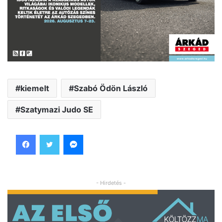
kiemelt
Szabó Ödön László
Szatymazi Judo SE
Facebook
Twitter
Messenger
- Hirdetés -