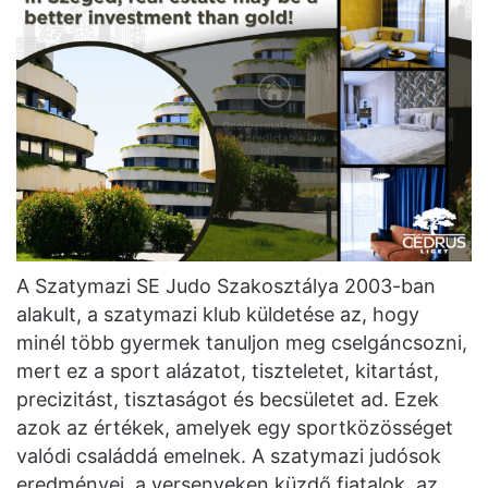
A Szatymazi SE Judo Szakosztálya 2003-ban
alakult, a szatymazi klub küldetése az, hogy
minél több gyermek tanuljon meg cselgáncsozni,
mert ez a sport alázatot, tiszteletet, kitartást,
precizitást, tisztaságot és becsületet ad. Ezek
azok az értékek, amelyek egy sportközösséget
valódi családdá emelnek. A szatymazi judósok
eredményei, a versenyeken küzdő fiatalok, az