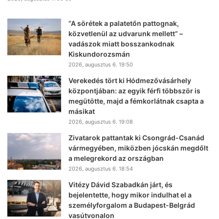
“A sörétek a palatetőn pattognak,
közvetlenül az udvarunk mellett” –
vadászok miatt bosszankodnak
Kiskundorozsmán
2026, augusztus 6. 19:50
Verekedés tört ki Hódmezővásárhely
központjában: az egyik férfi többször is
megütötte, majd a fémkorlátnak csapta a
másikat
2026, augusztus 6. 19:08
Zivatarok pattantak ki Csongrád-Csanád
vármegyében, miközben jócskán megdőlt
a melegrekord az országban
2026, augusztus 6. 18:54
Vitézy Dávid Szabadkán járt, és
bejelentette, hogy mikor indulhat el a
személyforgalom a Budapest-Belgrád
vasútvonalon