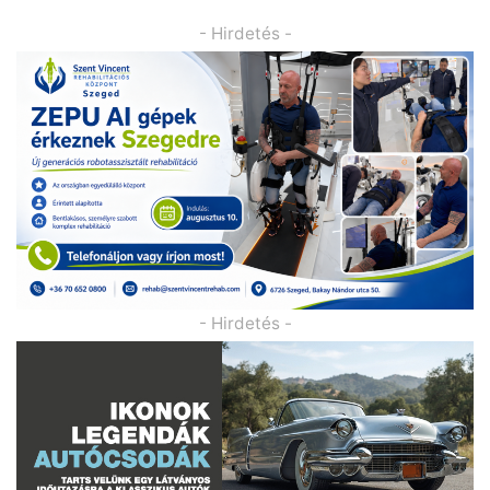
- Hirdetés -
- Hirdetés -