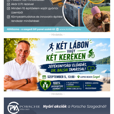
- Hirdetés -
- Hirdetés -