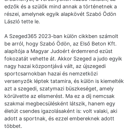
edzők és a szülők mind annak a történetnek a
részei, amelynek egyik alapkövét Szabó Ödön
László tette le.
A Szeged365 2023-ban külön cikkben számolt
be arról, hogy Szabó Ödön, az Első Beton Kft.
alapítója a Magyar Judoért érdemrend ezüst
fokozatát vehette át. Akkor Szeged a judo egyik
nagy hazai központjává vált, az újszegedi
sportcsarnokban hazai és nemzetközi
versenyzők léptek tatamira, és külön is kiemelték
azt a szegedi, szatymazi büszkeséget, amely
körülvette az elismerést. Ma ez a díj nemcsak
szakmai megbecsülésként látszik, hanem egy
életút csendes igazolásaként is: volt valaki, aki
adott a sportnak, és ezzel embereknek adott
többet.