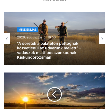
MINDENMÁS
2026, augusztus 6. 19:08
Verekedés tört ki Hódmezővásárhely
központjában: az egyik férfi többször is
megütötte, majd a fémkorlátnak csapta
a másikat