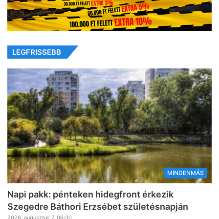
LEGFRISSEBB
MINDENMÁS
Napi pakk: pénteken hidegfront érkezik
Szegedre Báthori Erzsébet születésnapján
2026, augusztus 7. 06:30