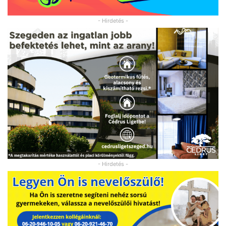
- Hirdetés -
- Hirdetés -