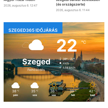
(és országszerte)
2026, augusztus 6. 12:47
2026, augusztus 6. 11:44
SZEGED365 IDŐJÁRÁS
22
℃
Szeged
38º - 22º
44%
1.58 km/h
Felhősödés
38
35
36
39
42
℃
℃
℃
℃
℃
pén
szo
vas
hét
ked