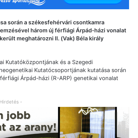
ása során a székesfehérvári csontkamra
emzésével három új férfiági Árpád-házi vonalat
került meghatározni II. (Vak) Béla király
ai Kutatóközpontjának és a Szegedi
eogenetikai Kutatócsoportjának kutatása során
férfiági Árpád-házi (R-ARP) genetikai vonalat
 Hirdetés -