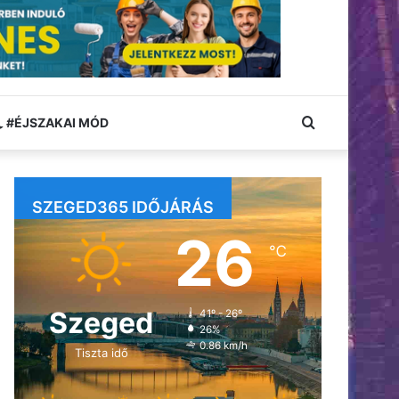
Keresés:
#ÉJSZAKAI MÓD
SZEGED365 IDŐJÁRÁS
26
℃
Szeged
41º - 26º
26%
0.86 km/h
Tiszta idő