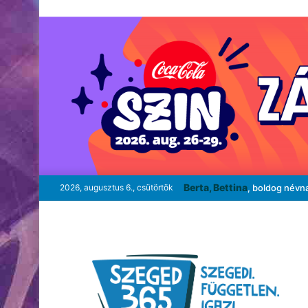
Berta, Bettina
2026, augusztus 6., csütörtök
, boldog névn