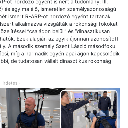
P-ot hordozó egyént ismert a tudomány: III.
52) és egy ma élő, ismeretlen személyazonosságú
r hét ismert R-ARP-ot hordozó egyént tartanak
zert alkalmazva vizsgálták a rokonsági fokokat
zelítéssel “családon belüli” és “dinasztikusan
lhatók. Ezek alapján az egyik újonnan azonosított
irály. A második személy Szent László másodfokú
ácsi, míg a harmadik egyén apai ágon kapcsolódik
bbi, de tudatosan vállalt dinasztikus rokonság
 Hirdetés -