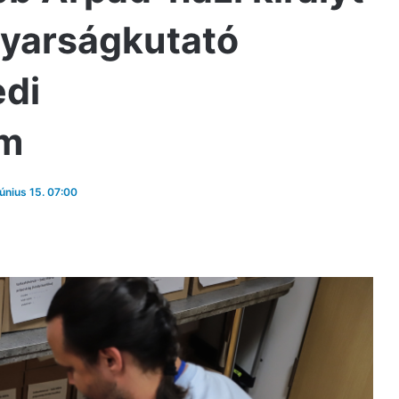
gyarságkutató
edi
em
június 15. 07:00