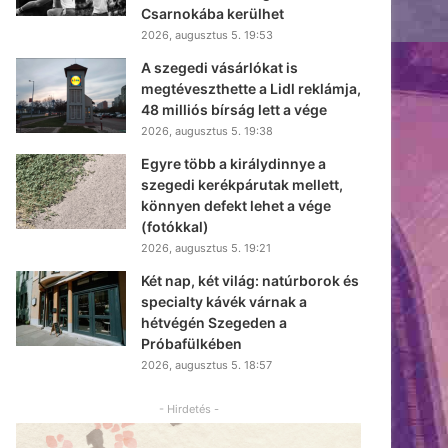
Csarnokába kerülhet
2026, augusztus 5. 19:53
A szegedi vásárlókat is
megtéveszthette a Lidl reklámja,
48 milliós bírság lett a vége
2026, augusztus 5. 19:38
Egyre több a királydinnye a
szegedi kerékpárutak mellett,
könnyen defekt lehet a vége
(fotókkal)
2026, augusztus 5. 19:21
Két nap, két világ: natúrborok és
specialty kávék várnak a
hétvégén Szegeden a
Próbafülkében
2026, augusztus 5. 18:57
- Hirdetés -