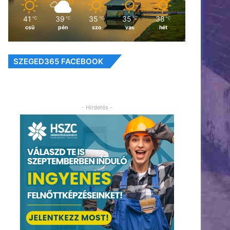
41
39
35
35
38
℃
℃
℃
℃
℃
csü
pén
szo
vas
hét
SZEGED365 FACEBOOK
- Hirdetés -