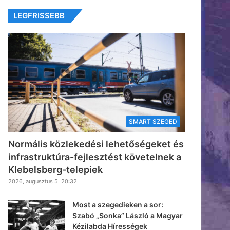
LEGFRISSEBB
SMART SZEGED
Normális közlekedési lehetőségeket és
infrastruktúra-fejlesztést követelnek a
Klebelsberg-telepiek
2026, augusztus 5. 20:32
Most a szegedieken a sor:
Szabó „Sonka” László a Magyar
Kézilabda Hírességek