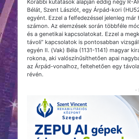
Korábbi kutatások alapján eddig négy R-AR
Bélát, Szent Lászlót, egy Árpád-kori (HU
egyént. Ezzel a felfedezéssel jelenleg má
számon. Az elemzések során többféle móds
és a genetikai kapcsolatokat. Ezzel a megkö
távoli” kapcsolatok is pontosabban vizsgá
egyén II. (Vak) Béla (1131-1141) magyar k
rokona, aki valószínűsíthetően apai nagyb
az Árpád-vonalhoz, feltehetően egy távola
révén.
-