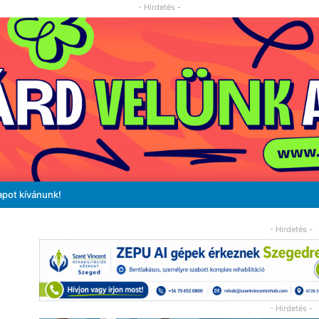
- Hirdetés -
apot kívánunk!
- Hirdetés -
- Hirdetés -