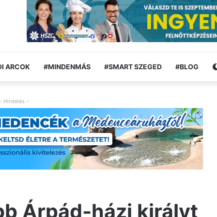
I ARCOK
#MINDENMÁS
#SMART SZEGED
#BLOG
- Hirdetés -
bb Árpád-házi királyt