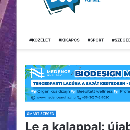
#KÖZÉLET
#KIKAPCS
#SPORT
#SZEGED
SMART SZEGED
Le a kalappal: úja