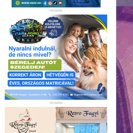
- Hirdetés -
- Hirdetés -