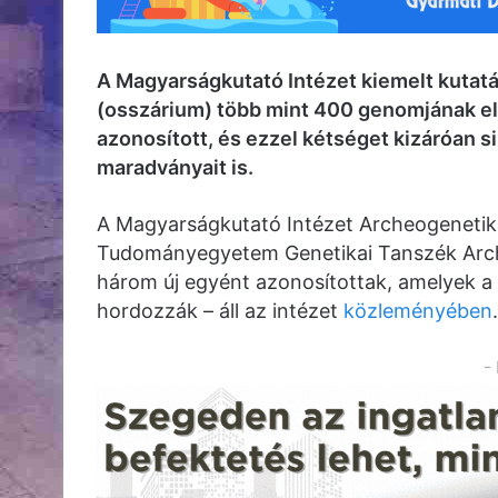
A Magyarságkutató Intézet kiemelt kutat
(osszárium) több mint 400 genomjának el
azonosított, és ezzel kétséget kizáróan si
maradványait is.
A Magyarságkutató Intézet Archeogenetik
Tudományegyetem Genetikai Tanszék Arch
három új egyént azonosítottak, amelyek a 
hordozzák – áll az intézet
közleményében
.
-