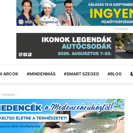
- Hirdetés -
I ARCOK
#MINDENMÁS
#SMART SZEGED
#BLOG
- Hirdetés -