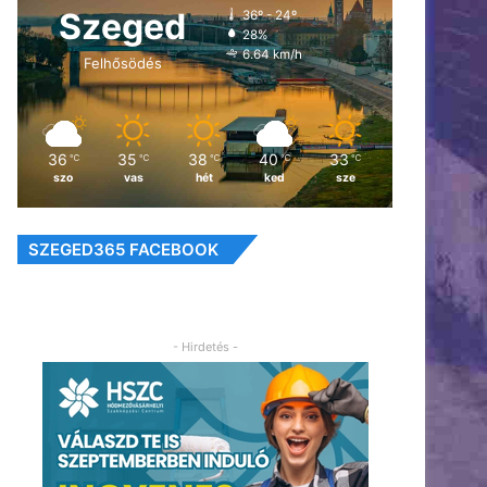
Szeged
36º - 24º
28%
6.64 km/h
Felhősödés
36
35
38
40
33
℃
℃
℃
℃
℃
szo
vas
hét
ked
sze
SZEGED365 FACEBOOK
- Hirdetés -