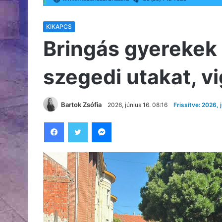
KIKAPCS
Bringás gyerekek 
szegedi utakat, v
Bartok Zsófia
2026, június 16. 08:16
Frissítve: 2026, 
Facebook
Twitter
Messenger