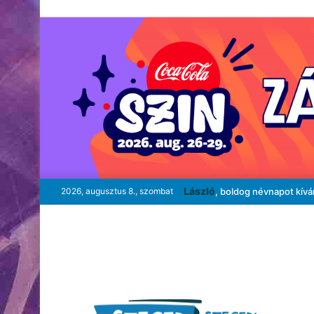
László
2026, augusztus 8., szombat
, boldog névnapot kív