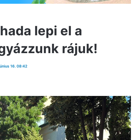
hada lepi el a
igyázzunk rájuk!
június 16. 08:42