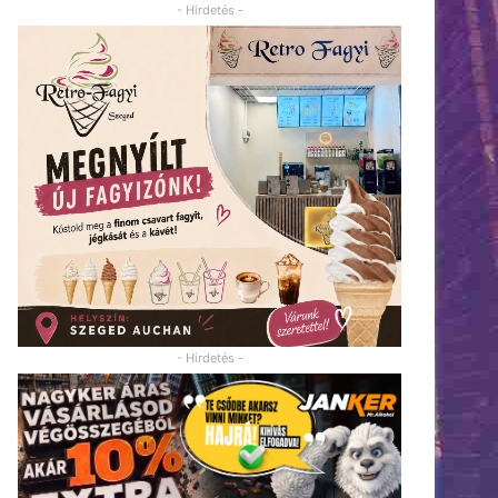
- Hirdetés -
- Hirdetés -