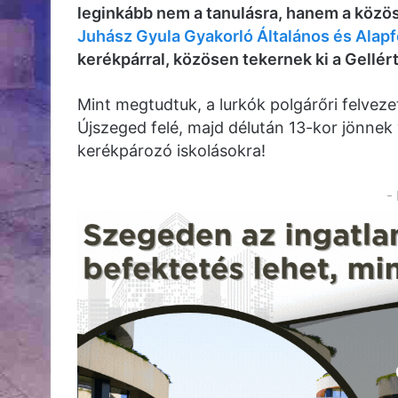
leginkább nem a tanulásra, hanem a közös
Juhász Gyula Gyakorló Általános és Alapf
kerékpárral, közösen tekernek ki a Gellé
Mint megtudtuk, a lurkók polgárőri felvezet
Újszeged felé, majd délután 13-kor jönnek
kerékpározó iskolásokra!
-