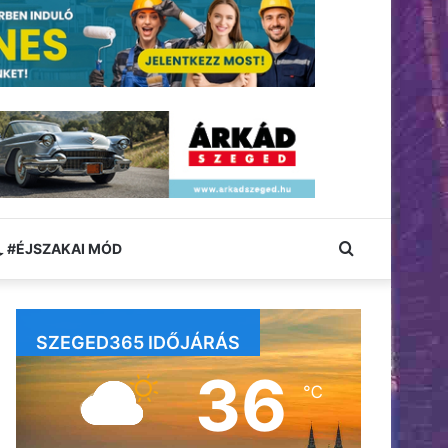
Keresés:
#ÉJSZAKAI MÓD
SZEGED365 IDŐJÁRÁS
36
℃