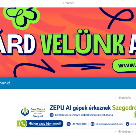
- Hirdetés -
ánunk!
- Hirdetés -
- Hirdetés -