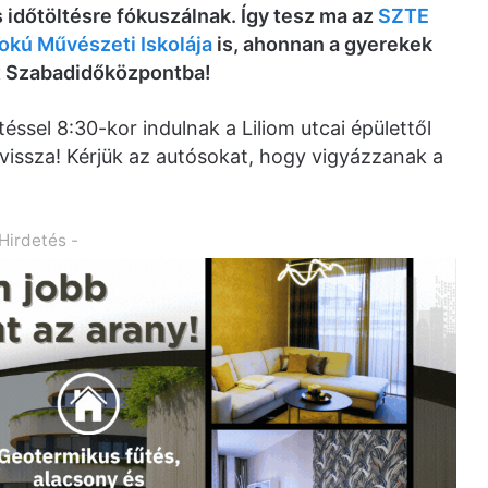
 időtöltésre fókuszálnak. Így tesz ma az
SZTE
okú Művészeti Iskolája
is, ahonnan a gyerekek
rt Szabadidőközpontba!
éssel 8:30-kor indulnak a Liliom utcai épülettől
 vissza! Kérjük az autósokat, hogy vigyázzanak a
 Hirdetés -