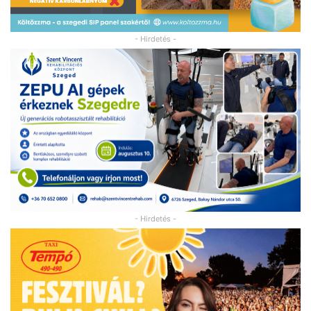
- Hirdetés -
- Hirdetés -