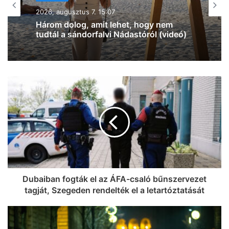
2026, augusztus 7. 12:27
Na, ez mennyire király már: 60 SZIN-
jegyet VIP-re húz fel a Coca-Cola
Szegeden!
Dubaiban fogták el az ÁFA-csaló bűnszervezet
tagját, Szegeden rendelték el a letartóztatását