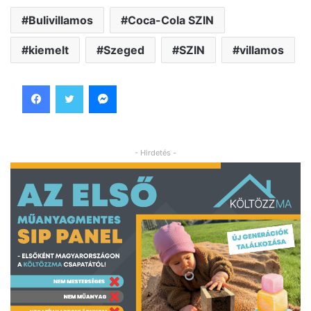
Bulivillamos
Coca-Cola SZIN
kiemelt
Szeged
SZIN
villamos
Facebook
Twitter
Messenger
- Hirdetés -