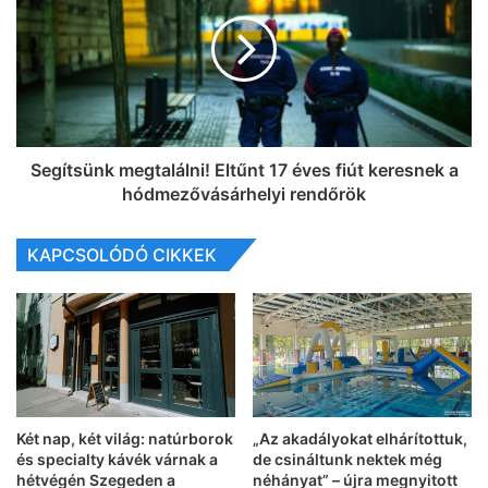
Segítsünk megtalálni! Eltűnt 17 éves fiút keresnek a
hódmezővásárhelyi rendőrök
KAPCSOLÓDÓ CIKKEK
Két nap, két világ: natúrborok
„Az akadályokat elhárítottuk,
és specialty kávék várnak a
de csináltunk nektek még
hétvégén Szegeden a
néhányat” – újra megnyitott