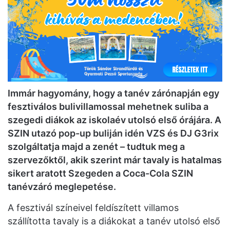
Immár hagyomány, hogy a tanév zárónapján egy
fesztiválos bulivillamossal mehetnek suliba a
szegedi diákok az iskolaév utolsó első órájára. A
SZIN utazó pop-up buliján idén VZS és DJ G3rix
szolgáltatja majd a zenét – tudtuk meg a
szervezőktől, akik szerint már tavaly is hatalmas
sikert aratott Szegeden a Coca-Cola SZIN
tanévzáró meglepetése.
A fesztivál színeivel feldíszített villamos
szállította tavaly is a diákokat a tanév utolsó első