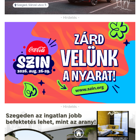
- Hirdetés -
- Hirdetés -