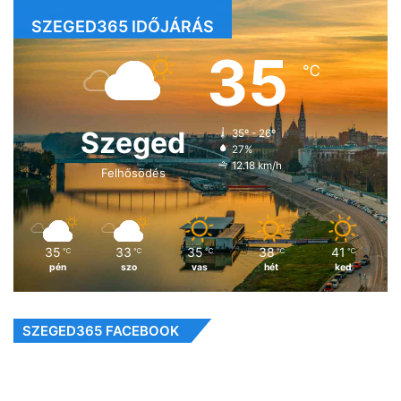
SZEGED365 IDŐJÁRÁS
35
℃
Szeged
35º - 26º
27%
12.18 km/h
Felhősödés
35
33
35
38
41
℃
℃
℃
℃
℃
pén
szo
vas
hét
ked
SZEGED365 FACEBOOK