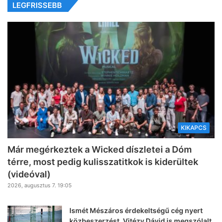
LEGFRISSEBB
KIKAPCS
Már megérkeztek a Wicked díszletei a Dóm
térre, most pedig kulisszatitkok is kiderültek
(videóval)
2026, augusztus 7. 19:05
Ismét Mészáros érdekeltségű cég nyert
közbeszerzést, Vitézy Dávid is megszólalt