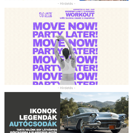
- Hirdetés -
- Hirdetés -