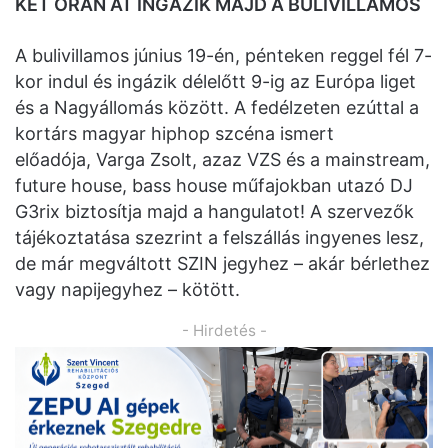
KÉT ÓRÁN ÁT INGÁZIK MAJD A BULIVILLAMOS
A bulivillamos június 19-én, pénteken reggel fél 7-
kor indul és ingázik délelőtt 9-ig az Európa liget
és a Nagyállomás között. A fedélzeten ezúttal a
kortárs magyar hiphop szcéna ismert
előadója, Varga Zsolt, azaz VZS és a mainstream,
future house, bass house műfajokban utazó DJ
G3rix biztosítja majd a hangulatot! A szervezők
tájékoztatása szezrint a felszállás ingyenes lesz,
de már megváltott SZIN jegyhez – akár bérlethez
vagy napijegyhez – kötött.
- Hirdetés -