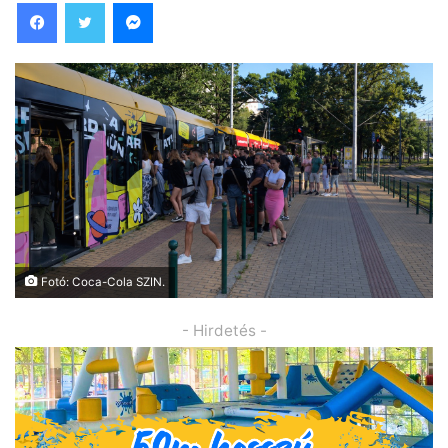
Facebook
Twitter
Messenger
Fotó: Coca-Cola SZIN.
- Hirdetés -