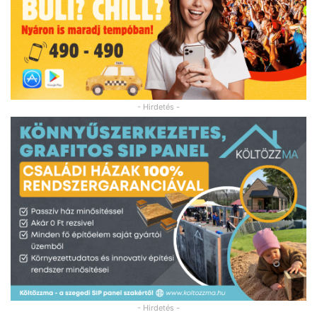
- Hirdetés -
- Hirdetés -