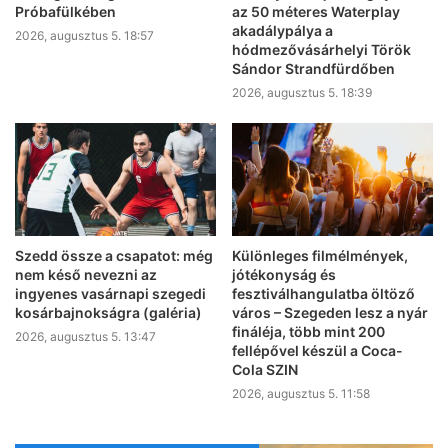
Próbafülkében
az 50 méteres Waterplay
akadálypálya a
2026, augusztus 5. 18:57
hódmezővásárhelyi Török
Sándor Strandfürdőben
2026, augusztus 5. 18:39
Szedd össze a csapatot: még
Különleges filmélmények,
nem késő nevezni az
jótékonyság és
ingyenes vasárnapi szegedi
fesztiválhangulatba öltöző
kosárbajnokságra (galéria)
város – Szegeden lesz a nyár
fináléja, több mint 200
2026, augusztus 5. 13:47
fellépővel készül a Coca-
Cola SZIN
2026, augusztus 5. 11:58