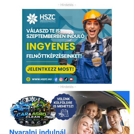
- Hirdetés -
- Hirdetés -