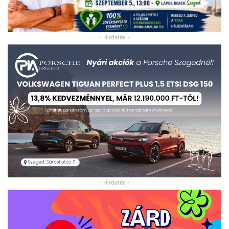
- Hirdetés -
- Hirdetés -