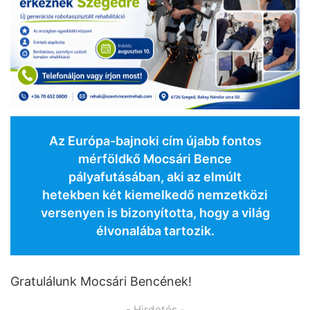
Az Európa-bajnoki cím újabb fontos
mérföldkő Mocsári Bence
pályafutásában, aki az elmúlt
hetekben két kiemelkedő nemzetközi
versenyen is bizonyította, hogy a világ
élvonalába tartozik.
Gratulálunk Mocsári Bencének!
- Hirdetés -