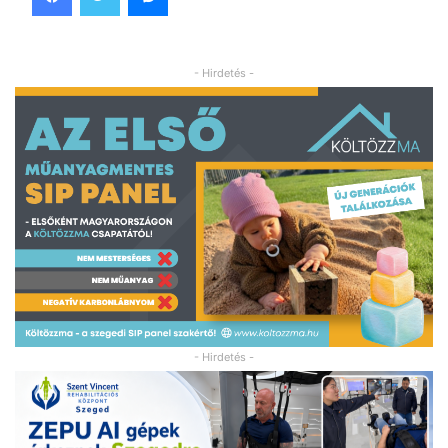
- Hirdetés -
- Hirdetés -