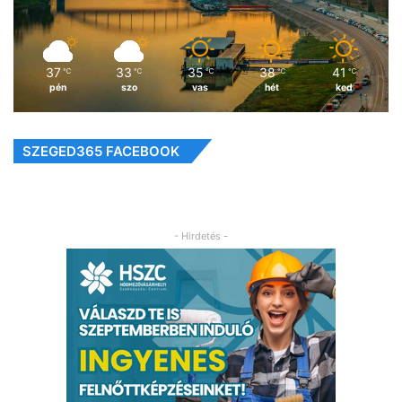
37
33
35
38
41
℃
℃
℃
℃
℃
pén
szo
vas
hét
ked
SZEGED365 FACEBOOK
- Hirdetés -