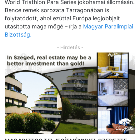
World Triathlon Para Series jokohamai állomásán.
Bence remek sorozata Tarragonában is
folytatódott, ahol ezúttal Európa legjobbjait
utasította maga mögé – írja a
Magyar Paralimpiai
Bizottság.
- Hirdetés -