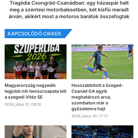
Tragédia Csongrád-Csanádban: egy házaspár halt
meg a szentesi motorbalesetben, két kisfiú maradt
árván, akikért most a motoros barátok összefogtak
KAPCSOLÓDÓ CIKKEK
Magyarország negyedik
Hosszabbított a Szeged-
legjobb női teniszcsapata lett
Csanád GA egyik
a szegedi Vitéz SE
meghatározó arca,
szombaton már a
2026, július 31. 08:28
győzelemre hajt
2026, július 30. 17:17