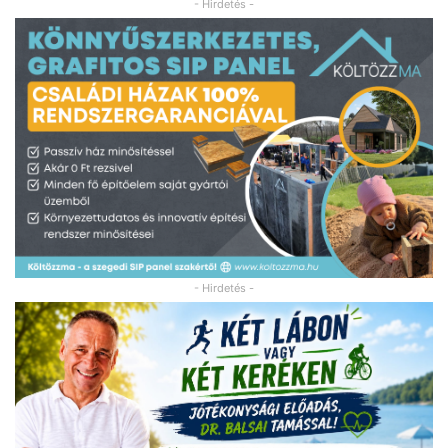
- Hirdetés -
- Hirdetés -