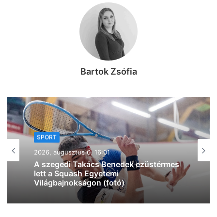
Bartok Zsófia
SPORT
2026, augusztus 5. 19:53
Most a szegedieken a sor: Szabó
„Sonka” László a Magyar Kézilabda
Hírességek Csarnokába kerülhet