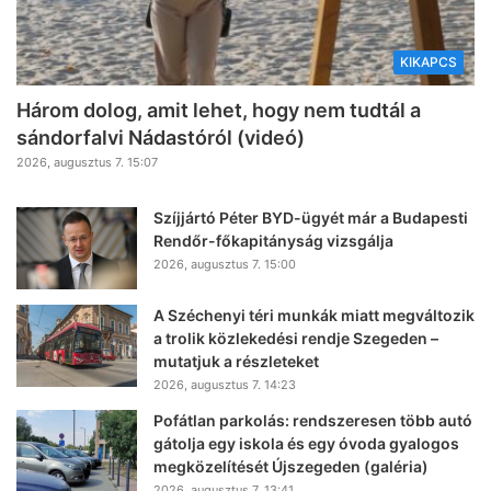
KIKAPCS
Három dolog, amit lehet, hogy nem tudtál a
sándorfalvi Nádastóról (videó)
2026, augusztus 7. 15:07
Szíjjártó Péter BYD-ügyét már a Budapesti
Rendőr-főkapitányság vizsgálja
2026, augusztus 7. 15:00
A Széchenyi téri munkák miatt megváltozik
a trolik közlekedési rendje Szegeden –
mutatjuk a részleteket
2026, augusztus 7. 14:23
Pofátlan parkolás: rendszeresen több autó
gátolja egy iskola és egy óvoda gyalogos
megközelítését Újszegeden (galéria)
2026, augusztus 7. 13:41