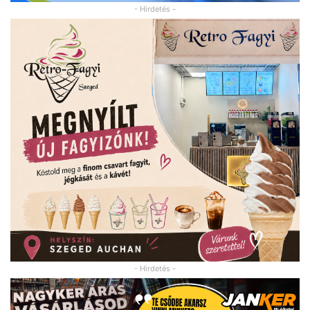
- Hirdetés -
- Hirdetés -