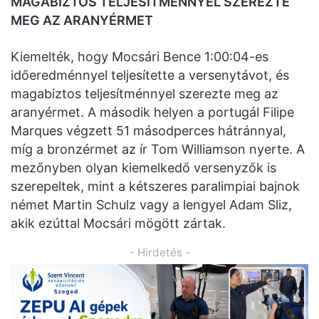
MAGABIZTOS TELJESÍTMÉNNYEL SZEREZTE
MEG AZ ARANYÉRMET
Kiemelték, hogy Mocsári Bence 1:00:04-es
időeredménnyel teljesítette a versenytávot, és
magabiztos teljesítménnyel szerezte meg az
aranyérmet. A második helyen a portugál Filipe
Marques végzett 51 másodperces hátránnyal,
míg a bronzérmet az ír Tom Williamson nyerte. A
mezőnyben olyan kiemelkedő versenyzők is
szerepeltek, mint a kétszeres paralimpiai bajnok
német Martin Schulz vagy a lengyel Adam Sliz,
akik ezúttal Mocsári mögött zártak.
- Hirdetés -