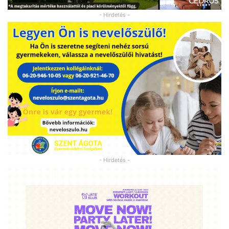
- Hirdetés -
- Hirdetés -