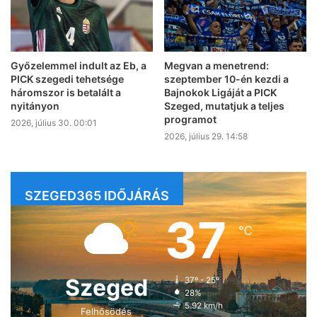
Győzelemmel indult az Eb, a
Megvan a menetrend:
PICK szegedi tehetsége
szeptember 10-én kezdi a
háromszor is betalált a
Bajnokok Ligáját a PICK
nyitányon
Szeged, mutatjuk a teljes
programot
2026, július 30. 00:01
2026, július 29. 14:58
SZEGED365 IDŐJÁRÁS
37
℃
Szeged
37º - 25º
28%
5.92 km/h
Felhősödés