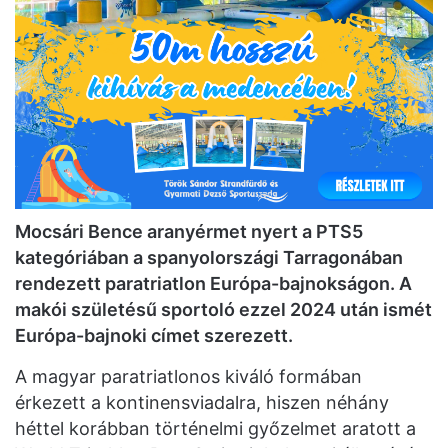
Mocsári Bence aranyérmet nyert a PTS5
kategóriában a spanyolországi Tarragonában
rendezett paratriatlon Európa-bajnokságon. A
makói születésű sportoló ezzel 2024 után ismét
Európa-bajnoki címet szerezett.
A magyar paratriatlonos kiváló formában
érkezett a kontinensviadalra, hiszen néhány
héttel korábban történelmi győzelmet aratott a